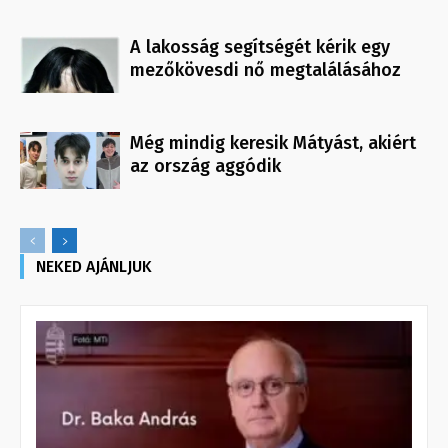
A lakosság segítségét kérik egy
mezőkövesdi nő megtalálásához
Még mindig keresik Mátyást, akiért
az ország aggódik
NEKED AJÁNLJUK