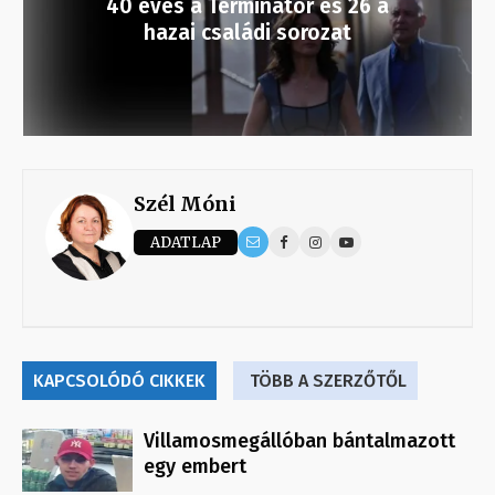
40 éves a Terminátor és 26 a
hazai családi sorozat
Szél Móni
ADATLAP
KAPCSOLÓDÓ CIKKEK
TÖBB A SZERZŐTŐL
Villamosmegállóban bántalmazott
egy embert