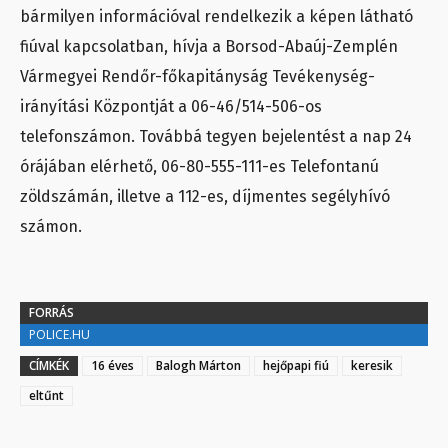
bármilyen információval rendelkezik a képen látható
fiúval kapcsolatban, hívja a Borsod-Abaúj-Zemplén
Vármegyei Rendőr-főkapitányság Tevékenység-
irányítási Központját a 06-46/514-506-os
telefonszámon. Továbbá tegyen bejelentést a nap 24
órájában elérhető, 06-80-555-111-es Telefontanú
zöldszámán, illetve a 112-es, díjmentes segélyhívó
számon.
FORRÁS
POLICE.HU
CÍMKÉK
16 éves
Balogh Márton
hejőpapi fiú
keresik
eltűnt