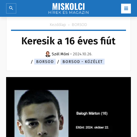
Kezdőlap
BORSOD
Keresik a 16 éves fiút
Szél Móni
-
2024.10.26.
BORSOD
BORSOD - KÖZÉLET