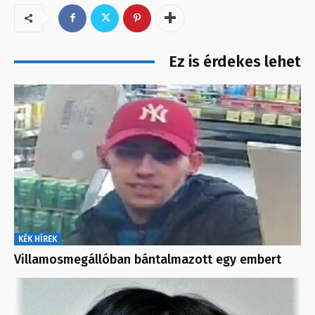
Ez is érdekes lehet
KÉK HÍREK
Villamosmegállóban bántalmazott egy embert