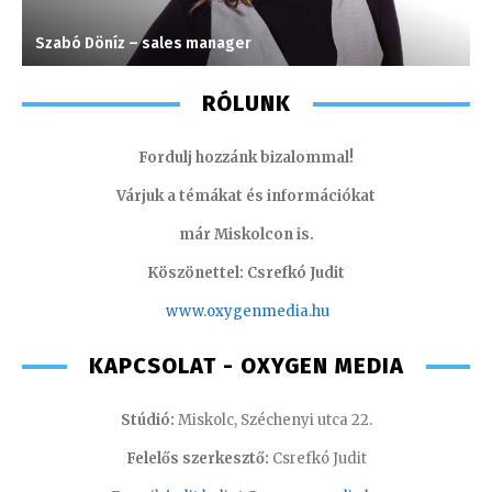
Szabó Döníz – sales manager
H
RÓLUNK
Fordulj hozzánk bizalommal!
Várjuk a témákat és információkat
már Miskolcon is.
Köszönettel: Csrefkó Judit
www.oxyge
nmedia.hu
KAPCSOLAT - OXYGEN MEDIA
Stúdió:
Miskolc, Széchenyi utca 22.
Felelős szerkesztő:
Csrefkó Judit