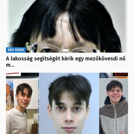
KÉK HÍREK
A lakosság segítségét kérik egy mezőkövesdi nő
m…