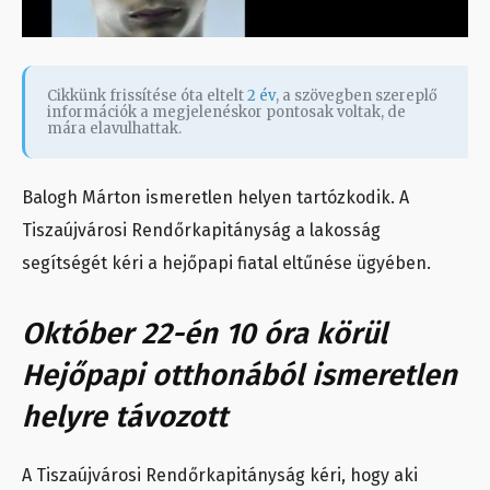
Cikkünk frissítése óta eltelt
2 év
, a szövegben szereplő
információk a megjelenéskor pontosak voltak, de
mára elavulhattak.
Balogh Márton ismeretlen helyen tartózkodik. A
Tiszaújvárosi Rendőrkapitányság a lakosság
segítségét kéri a hejőpapi fiatal eltűnése ügyében.
Október 22-én 10 óra körül
Hejőpapi otthonából ismeretlen
helyre távozott
A Tiszaújvárosi Rendőrkapitányság kéri, hogy aki