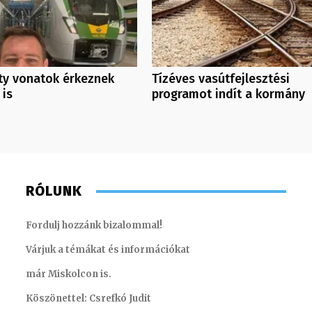
ity vonatok érkeznek
Tízéves vasútfejlesztési
 is
programot indít a kormány
RÓLUNK
Fordulj hozzánk bizalommal!
Várjuk a témákat és információkat
már Miskolcon is.
Köszönettel: Csrefkó Judit