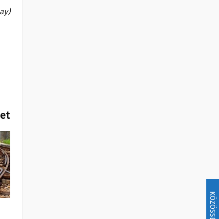
bay)
het
KÖZÖSSÉG