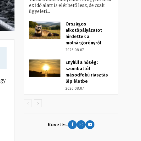
ez idő alatt is elérhető lesz, de csak
ügyeleti...
Országos
alkotópályázatot
hirdettek a
molnárgörényről
2026.08.07.
a
Enyhül a hőség:
szombattól
másodfokú riasztás
egy
lép életbe
2026.08.07.
Követés: