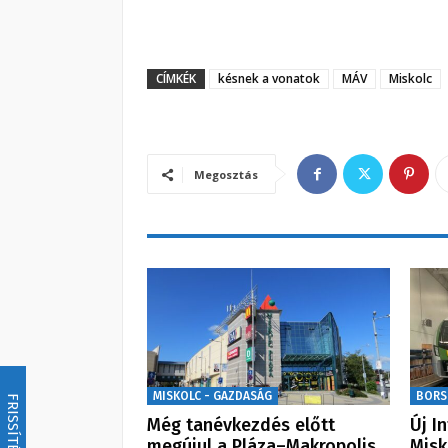
CÍMKÉK
késnek a vonatok
MÁV
Miskolc
Megosztás
MISKOLC - GAZDASÁG
BORS
FRISSÍTÉS
Még tanévkezdés előtt
Új I
megújul a Pláza–Makropolis…
Misk