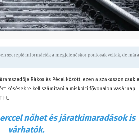
gben szereplő információk a megjelenéskor pontosak voltak, de már
t áramszedője Rákos és Pécel között, ezen a szakaszon csak 
rt késésekre kell számítani a miskolci fővonalon vasárnap
I-t.
rccel nőhet és járatkimaradások is
várhatók.