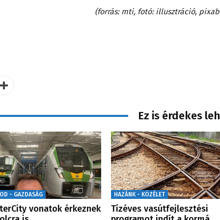
(forrás: mti, fotó: illusztráció, pixa
Ez is érdekes le
OD - GAZDASÁG
HAZÁNK - KÖZÉLET
nterCity vonatok érkeznek
Tízéves vasútfejlesztési
olcra is
programot indít a kormá…