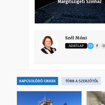
Margitszigeti Színház
Szél Móni
ADATLAP
KAPCSOLÓDÓ CIKKEK
TÖBB A SZERZŐTŐL