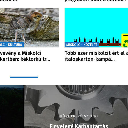
OLC - KULTÚRA
MISKOLC - KÖZÉLET
övevény a Miskolci
Több ezer miskolcit ért el 
tkertben: kéktorkú tr…
italoskarton-kampá…
KÖVETKEZŐ SZTORI
Figyelem! Karbantartás