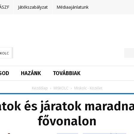
ÁSZF
Játékszabályzat
Médiaajánlatunk
SKOLC
SOD
HAZÁNK
TOVÁBBIAK
Kezdőlap
MISKOLC
Miskolc - Közélet
tok és járatok maradnak
fővonalon