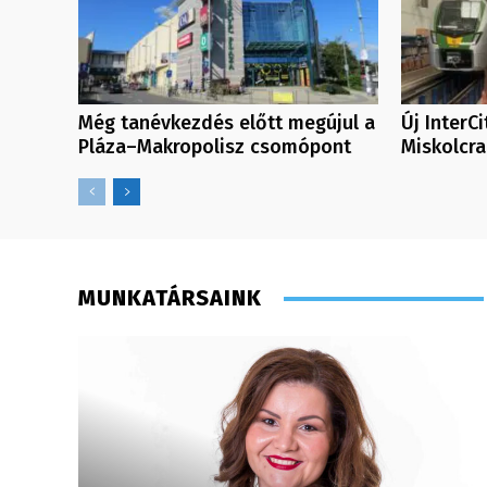
Még tanévkezdés előtt megújul a
Új InterC
Pláza–Makropolisz csomópont
Miskolcra
MUNKATÁRSAINK