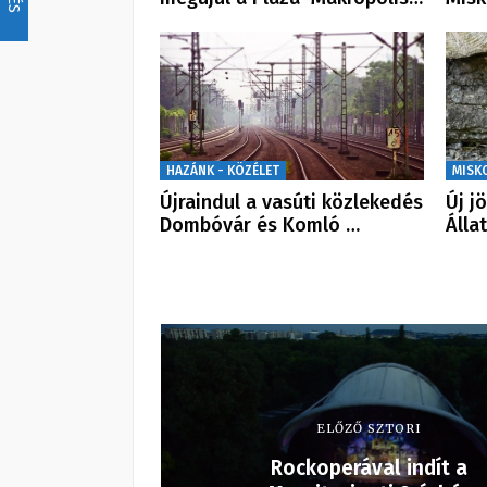
HAZÁNK - KÖZÉLET
MISK
Újraindul a vasúti közlekedés
Új j
Dombóvár és Komló …
Álla
ELŐZŐ SZTORI
Rockoperával indít a