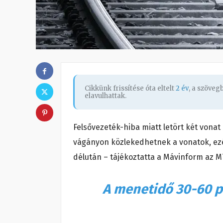
Cikkünk frissítése óta eltelt
2 év
, a szöve
elavulhattak.
Felsővezeték-hiba miatt letört két vona
vágányon közlekedhetnek a vonatok, ezé
délután – tájékoztatta a Mávinform az MT
A menetidő 30-60 pe