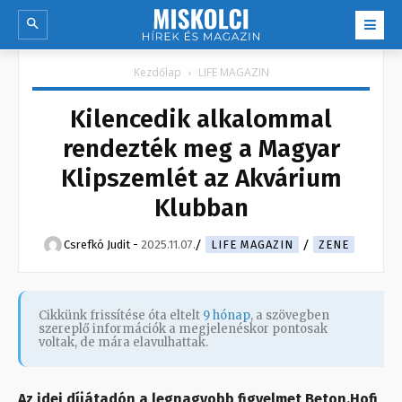
Kezdőlap
LIFE MAGAZIN
Kilencedik alkalommal
rendezték meg a Magyar
Klipszemlét az Akvárium
Klubban
Csrefkó Judit
-
2025.11.07.
LIFE MAGAZIN
ZENE
Cikkünk frissítése óta eltelt
9 hónap
, a szövegben
szereplő információk a megjelenéskor pontosak
voltak, de mára elavulhattak.
Az idei díjátadón a legnagyobb figyelmet Beton.Hofi