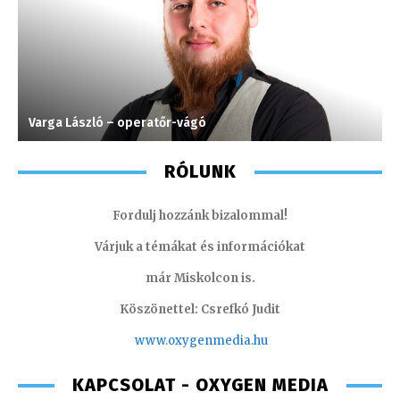
Varga László – operatőr-vágó
L
RÓLUNK
Fordulj hozzánk bizalommal!
Várjuk a témákat és információkat
már Miskolcon is.
Köszönettel: Csrefkó Judit
www.oxyge
nmedia.hu
KAPCSOLAT - OXYGEN MEDIA