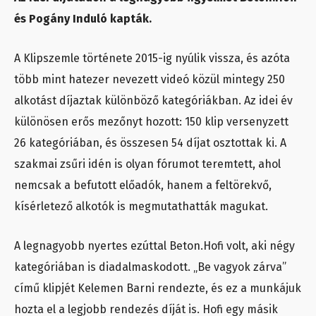
és Pogány Induló kapták.
A Klipszemle története 2015-ig nyúlik vissza, és azóta
több mint hatezer nevezett videó közül mintegy 250
alkotást díjaztak különböző kategóriákban. Az idei év
különösen erős mezőnyt hozott: 150 klip versenyzett
26 kategóriában, és összesen 54 díjat osztottak ki. A
szakmai zsűri idén is olyan fórumot teremtett, ahol
nemcsak a befutott előadók, hanem a feltörekvő,
kísérletező alkotók is megmutathatták magukat.
A legnagyobb nyertes ezúttal Beton.Hofi volt, aki négy
kategóriában is diadalmaskodott. „Be vagyok zárva”
című klipjét Kelemen Barni rendezte, és ez a munkájuk
hozta el a legjobb rendezés díját is. Hofi egy másik