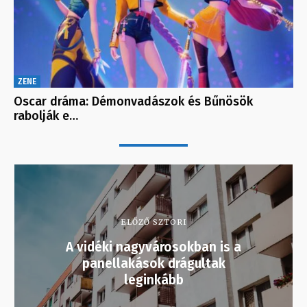
ZENE
Oscar dráma: Démonvadászok és Bűnösök
rabolják e…
ELŐZŐ SZTORI
A vidéki nagyvárosokban is a
panellakások drágultak
leginkább