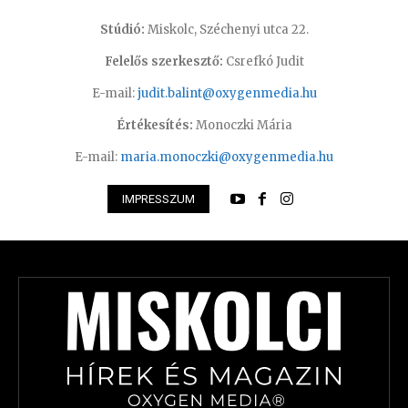
Stúdió:
Miskolc, Széchenyi utca 22.
Felelős szerkesztő:
Csrefkó Judit
E-mail:
judit.balint@oxygenmedia.hu
Értékesítés:
Monoczki Mária
E-mail:
maria.monoczki@oxygenmedia.hu
IMPRESSZUM