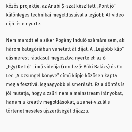
közös projektje, az Anubii$-szal készített „Pont jó”
különleges technikai megoldásaival a legjobb AI-videó
díját is elnyerte.
Nem maradt el a siker Pogány Induló számára sem, aki
három kategóriában vehetett át díjat. A „Legjobb klip”
elismerést ráadásul megosztva nyerte el: az ő
„Egy/Kettő” című videója (rendező: Büki Balázs) és Co
Lee „A Dzsungel könyve” című klipje közösen kapta
meg a fesztivál legnagyobb elismerését. Ez a döntés is
jól mutatja, hogy a zsűri nem a mainstream irányokat,
hanem a kreatív megoldásokat, a zenei-vizuális
történetmesélés újszerűségét díjazza.