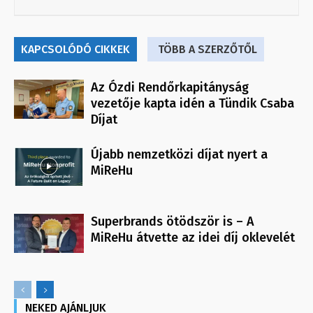
KAPCSOLÓDÓ CIKKEK
TÖBB A SZERZŐTŐL
Az Ózdi Rendőrkapitányság
vezetője kapta idén a Tündik Csaba
Díjat
Újabb nemzetközi díjat nyert a
MiReHu
Superbrands ötödször is – A
MiReHu átvette az idei díj oklevelét
NEKED AJÁNLJUK