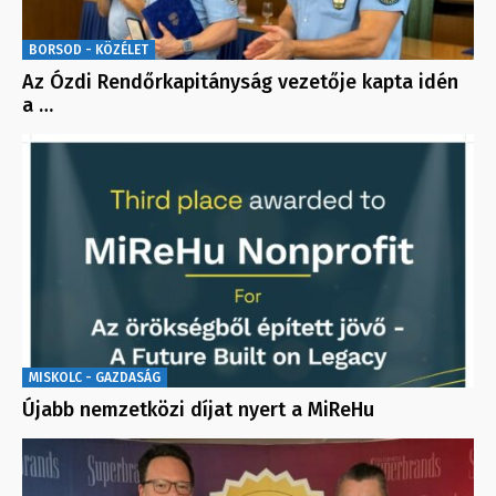
BORSOD - KÖZÉLET
Az Ózdi Rendőrkapitányság vezetője kapta idén
a …
MISKOLC - GAZDASÁG
Újabb nemzetközi díjat nyert a MiReHu