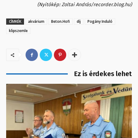
(Nyitókép: Zoltai András/recorder.blog.hu)
CÍMKÉK
akvárium
Beton.Hofi
díj
Pogány Induló
klipszemle
Ez is érdekes lehet