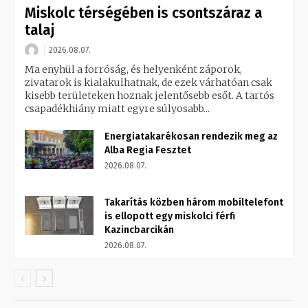
Miskolc térségében is csontszáraz a
talaj
2026.08.07.
Ma enyhül a forróság, és helyenként záporok,
zivatarok is kialakulhatnak, de ezek várhatóan csak
kisebb területeken hoznak jelentősebb esőt. A tartós
csapadékhiány miatt egyre súlyosabb...
Energiatakarékosan rendezik meg az
Alba Regia Fesztet
2026.08.07.
Takarítás közben három mobiltelefont
is ellopott egy miskolci férfi
Kazincbarcikán
2026.08.07.