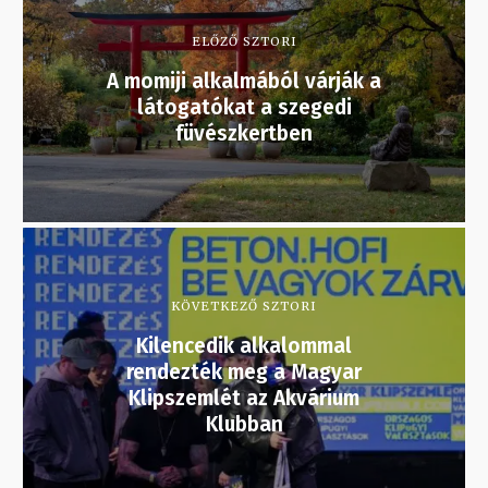
ELŐZŐ SZTORI
A momiji alkalmából várják a
látogatókat a szegedi
füvészkertben
KÖVETKEZŐ SZTORI
Kilencedik alkalommal
rendezték meg a Magyar
Klipszemlét az Akvárium
Klubban