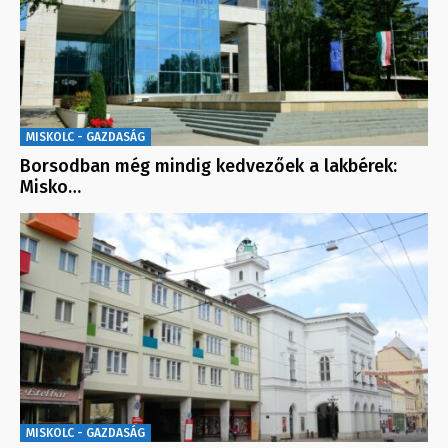
MISKOLC - GAZDASÁG
Borsodban még mindig kedvezőek a lakbérek:
Misko…
MISKOLC - GAZDASÁG