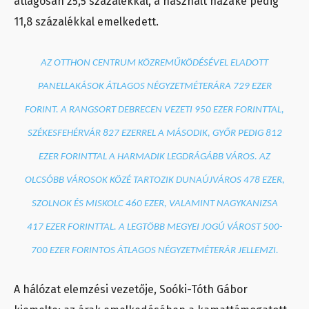
átlagosan 25,5 százalékkal, a használt házaké pedig
11,8 százalékkal emelkedett.
AZ OTTHON CENTRUM KÖZREMŰKÖDÉSÉVEL ELADOTT
PANELLAKÁSOK ÁTLAGOS NÉGYZETMÉTERÁRA 729 EZER
FORINT. A RANGSORT DEBRECEN VEZETI 950 EZER FORINTTAL,
SZÉKESFEHÉRVÁR 827 EZERREL A MÁSODIK, GYŐR PEDIG 812
EZER FORINTTAL A HARMADIK LEGDRÁGÁBB VÁROS. AZ
OLCSÓBB VÁROSOK KÖZÉ TARTOZIK DUNAÚJVÁROS 478 EZER,
SZOLNOK ÉS MISKOLC 460 EZER, VALAMINT NAGYKANIZSA
417 EZER FORINTTAL. A LEGTÖBB MEGYEI JOGÚ VÁROST 500-
700 EZER FORINTOS ÁTLAGOS NÉGYZETMÉTERÁR JELLEMZI.
A hálózat elemzési vezetője, Soóki-Tóth Gábor