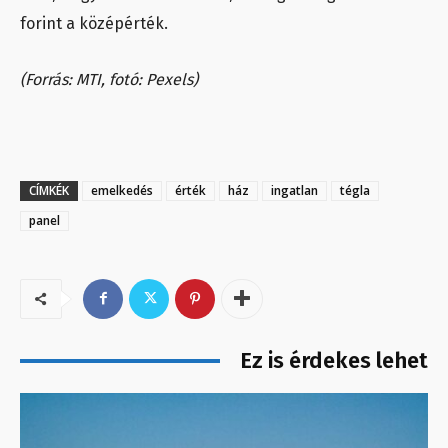
forint a középérték.
(Forrás: MTI, fotó: Pexels)
CÍMKÉK
emelkedés
érték
ház
ingatlan
tégla
panel
Ez is érdekes lehet