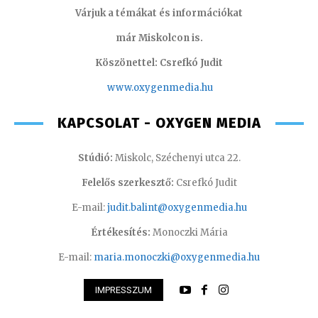
Várjuk a témákat és információkat
már Miskolcon is.
Köszönettel: Csrefkó Judit
www.oxyge
nmedia.hu
KAPCSOLAT - OXYGEN MEDIA
Stúdió:
Miskolc, Széchenyi utca 22.
Felelős szerkesztő:
Csrefkó Judit
E-mail:
judit.balint@oxygenmedia.hu
Értékesítés:
Monoczki Mária
E-mail:
maria.monoczki@oxygenmedia.hu
IMPRESSZUM