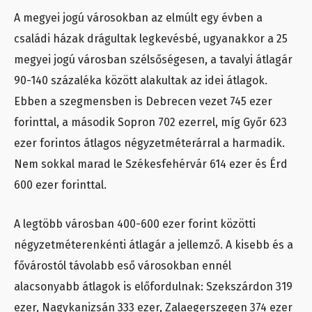
A megyei jogú városokban az elmúlt egy évben a
családi házak drágultak legkevésbé, ugyanakkor a 25
megyei jogú városban szélsőségesen, a tavalyi átlagár
90-140 százaléka között alakultak az idei átlagok.
Ebben a szegmensben is Debrecen vezet 745 ezer
forinttal, a második Sopron 702 ezerrel, míg Győr 623
ezer forintos átlagos négyzetméterárral a harmadik.
Nem sokkal marad le Székesfehérvár 614 ezer és Érd
600 ezer forinttal.
A legtöbb városban 400-600 ezer forint közötti
négyzetméterenkénti átlagár a jellemző. A kisebb és a
fővárostól távolabb eső városokban ennél
alacsonyabb átlagok is előfordulnak: Szekszárdon 319
ezer, Nagykanizsán 333 ezer, Zalaegerszegen 374 ezer