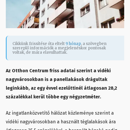
Cikkünk frissítése óta eltelt
9 hónap
, a szövegben
szereplő információk a megjelenéskor pontosak
voltak, de mára elavulhattak.
Az Otthon Centrum friss adatai szerint a vidéki
nagyvárosokban is a panellakások drágultak
leginkább, az egy évvel ezelőttinél átlagosan 28,2
százalékkal kerül többe egy négyzetméter.
Az ingatlanközvetítő hálózat közleménye szerint a
vidéki nagyvárosokban a használt téglalakások ára