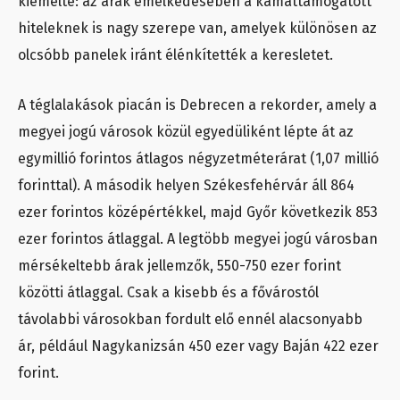
kiemelte: az árak emelkedésében a kamattámogatott
hiteleknek is nagy szerepe van, amelyek különösen az
olcsóbb panelek iránt élénkítették a keresletet.
A téglalakások piacán is Debrecen a rekorder, amely a
megyei jogú városok közül egyedüliként lépte át az
egymillió forintos átlagos négyzetméterárat (1,07 millió
forinttal). A második helyen Székesfehérvár áll 864
ezer forintos középértékkel, majd Győr következik 853
ezer forintos átlaggal. A legtöbb megyei jogú városban
mérsékeltebb árak jellemzők, 550-750 ezer forint
közötti átlaggal. Csak a kisebb és a fővárostól
távolabbi városokban fordult elő ennél alacsonyabb
ár, például Nagykanizsán 450 ezer vagy Baján 422 ezer
forint.