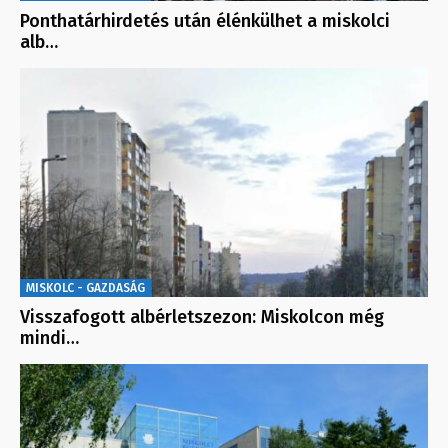
Ponthatárhirdetés után élénkülhet a miskolci
alb…
MISKOLC - GAZDASÁG
Visszafogott albérletszezon: Miskolcon még
mindi…