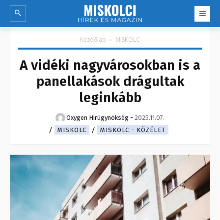
Kezdőlap
MISKOLC
A vidéki nagyvárosokban is a
panellakások drágultak
leginkább
Oxygen Hirügynökség
-
2025.11.07.
MISKOLC
MISKOLC - KÖZÉLET