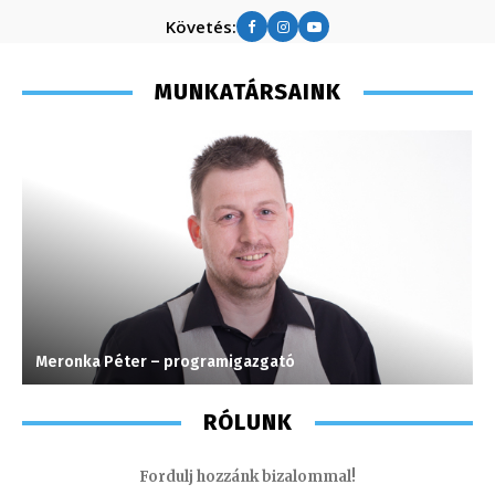
Követés:
MUNKATÁRSAINK
Meronka Péter – programigazgató
G
RÓLUNK
Fordulj hozzánk bizalommal!