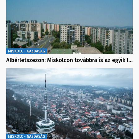
MISKOLC - GAZDASÁG
Albérletszezon: Miskolcon továbbra is az egyik l…
MISKOLC - GAZDASÁG