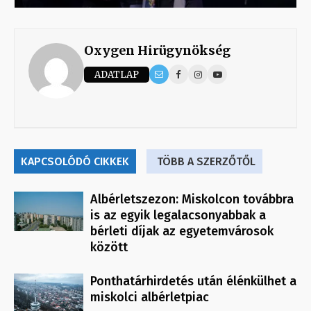
Oxygen Hirügynökség
ADATLAP
KAPCSOLÓDÓ CIKKEK
TÖBB A SZERZŐTŐL
Albérletszezon: Miskolcon továbbra
is az egyik legalacsonyabbak a
bérleti díjak az egyetemvárosok
között
Ponthatárhirdetés után élénkülhet a
miskolci albérletpiac