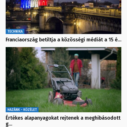
TECHNIKA
Franciaország betiltja a közösségi médiát a 15 é…
HAZÁNK - KÖZÉLET
Értékes alapanyagokat rejtenek a meghibásodott
g…