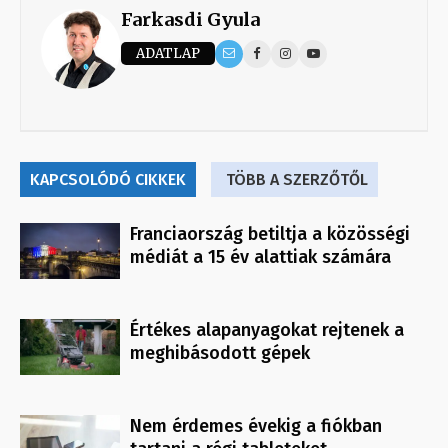
Farkasdi Gyula
ADATLAP
KAPCSOLÓDÓ CIKKEK
TÖBB A SZERZŐTŐL
Franciaország betiltja a közösségi
médiát a 15 év alattiak számára
Értékes alapanyagokat rejtenek a
meghibásodott gépek
Nem érdemes évekig a fiókban