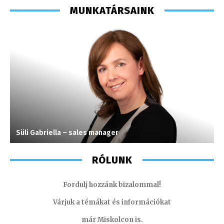
MUNKATÁRSAINK
Süli Gabriella – sales manager
S
RÓLUNK
Fordulj hozzánk bizalommal!
Várjuk a témákat és információkat
már Miskolcon is.