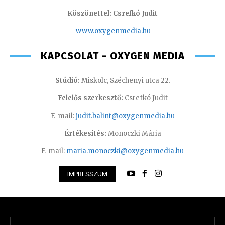
Köszönettel: Csrefkó Judit
www.oxyge
nmedia.hu
KAPCSOLAT - OXYGEN MEDIA
Stúdió:
Miskolc, Széchenyi utca 22.
Felelős szerkesztő:
Csrefkó Judit
E-mail:
judit.balint@oxygenmedia.hu
Értékesítés:
Monoczki Mária
E-mail:
maria.monoczki@oxygenmedia.hu
IMPRESSZUM