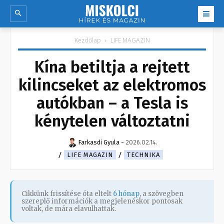
Kezdőlap
LIFE MAGAZIN
Kína betiltja a rejtett
kilincseket az elektromos
autókban – a Tesla is
kénytelen változtatni
Farkasdi Gyula
-
2026.02.14.
LIFE MAGAZIN
TECHNIKA
Cikkünk frissítése óta eltelt
6 hónap
, a szövegben
szereplő információk a megjelenéskor pontosak
voltak, de mára elavulhattak.