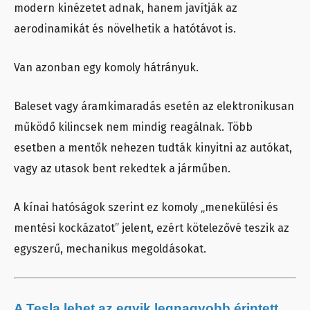
modern kinézetet adnak, hanem javítják az
aerodinamikát és növelhetik a hatótávot is.
Van azonban egy komoly hátrányuk.
Baleset vagy áramkimaradás esetén az elektronikusan
működő kilincsek nem mindig reagálnak. Több
esetben a mentők nehezen tudták kinyitni az autókat,
vagy az utasok bent rekedtek a járműben.
A kínai hatóságok szerint ez komoly „menekülési és
mentési kockázatot” jelent, ezért kötelezővé teszik az
egyszerű, mechanikus megoldásokat.
A Tesla lehet az egyik legnagyobb érintett