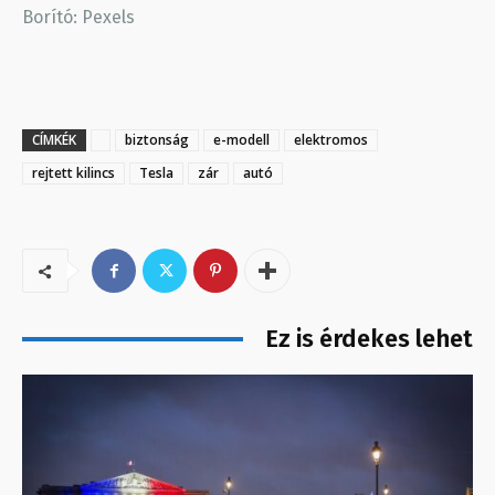
Borító: Pexels
CÍMKÉK
biztonság
e-modell
elektromos
rejtett kilincs
Tesla
zár
autó
Ez is érdekes lehet