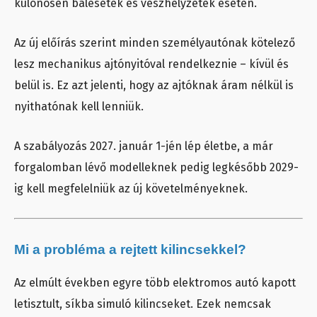
különösen balesetek és vészhelyzetek esetén.
Az új előírás szerint minden személyautónak kötelező
lesz mechanikus ajtónyitóval rendelkeznie – kívül és
belül is. Ez azt jelenti, hogy az ajtóknak áram nélkül is
nyithatónak kell lenniük.
A szabályozás 2027. január 1-jén lép életbe, a már
forgalomban lévő modelleknek pedig legkésőbb 2029-
ig kell megfelelniük az új követelményeknek.
Mi a probléma a rejtett kilincsekkel?
Az elmúlt években egyre több elektromos autó kapott
letisztult, síkba simuló kilincseket. Ezek nemcsak