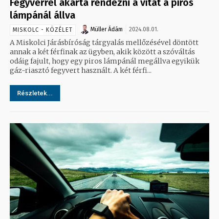
Fegyverrel akarta rendezni a vitát a piros
lámpánál állva
Müller Ádám
2024.08.01.
MISKOLC - KÖZÉLET
A Miskolci Járásbíróság tárgyalás mellőzésével döntött
annak a két férfinak az ügyben, akik között a szóváltás
odáig fajult, hogy egy piros lámpánál megállva egyikük
gáz-riasztó fegyvert használt. A két férfi...
Részletek...