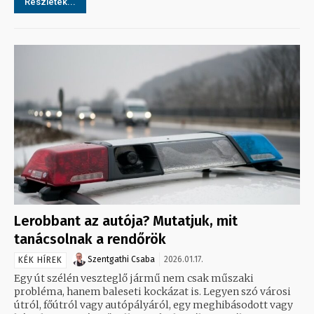
Részletek...
Lerobbant az autója? Mutatjuk, mit
tanácsolnak a rendőrök
Szentgathi Csaba
2026.01.17.
KÉK HÍREK
Egy út szélén veszteglő jármű nem csak műszaki
probléma, hanem baleseti kockázat is. Legyen szó városi
útról, főútról vagy autópályáról, egy meghibásodott vagy