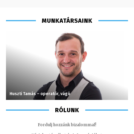
MUNKATÁRSAINK
Huszti Tamás – operatőr, vágó
V
RÓLUNK
Fordulj hozzánk bizalommal!