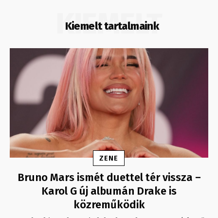
KIEMELT
Kiemelt tartalmaink
ZENE
Bruno Mars ismét duettel tér vissza –
Karol G új albumán Drake is
közreműködik