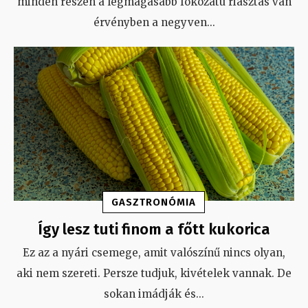
minden részén a legmagasabb fokozatú riasztás van
érvényben a negyven
...
GASZTRONÓMIA
Így lesz tuti finom a főtt kukorica
Ez az a nyári csemege, amit valószínű nincs olyan,
aki nem szereti. Persze tudjuk, kivételek vannak. De
sokan imádják és
...