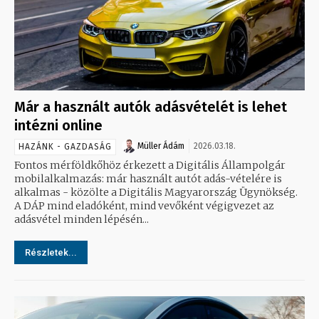
Már a használt autók adásvételét is lehet
intézni online
Müller Ádám
2026.03.18.
HAZÁNK - GAZDASÁG
Fontos mérföldkőhöz érkezett a Digitális Állampolgár
mobilalkalmazás: már használt autót adás-vételére is
alkalmas - közölte a Digitális Magyarország Ügynökség.
A DÁP mind eladóként, mind vevőként végigvezet az
adásvétel minden lépésén...
Részletek...