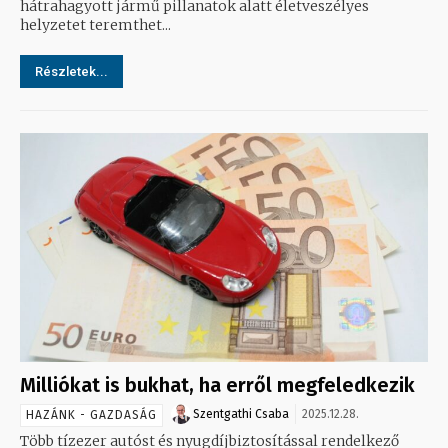
hátrahagyott jármű pillanatok alatt életveszélyes
helyzetet teremthet...
Részletek...
Milliókat is bukhat, ha erről megfeledkezik
Szentgathi Csaba
2025.12.28.
HAZÁNK - GAZDASÁG
Több tízezer autóst és nyugdíjbiztosítással rendelkező