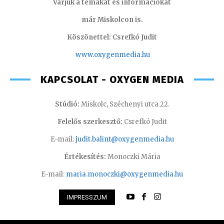
Várjuk a témákat és információkat
már Miskolcon is.
Köszönettel: Csrefkó Judit
www.oxyge
nmedia.hu
KAPCSOLAT - OXYGEN MEDIA
Stúdió:
Miskolc, Széchenyi utca 22.
Felelős szerkesztő:
Csrefkó Judit
E-mail:
judit.balint@oxygenmedia.hu
Értékesítés:
Monoczki Mária
E-mail:
maria.monoczki@oxygenmedia.hu
IMPRESSZUM