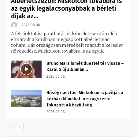
Albérletszezon: Miskolcon továbbra is
az egyik legalacsonyabbak a bérleti
díjak az...
2026.08.06.
A felsőoktatási ponthatárok kihirdetése után idén
elmaradt a korábban megszokott albérletpiaci
roham. Bár országosan mérsékelt maradt a kereslet
növekedése, Miskolcon továbbra is az egyik...
Bruno Mars ismét duettel tér vissza –
Karol G új albumán...
2026.08.06.
Hőségriasztás: Miskolcon is javítják a
kórházi klímákat, országszerte
fokozott a készültség
2026.08.06.