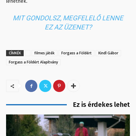
lehetnek.
MIT GONDOLSZ, MEGFELELŐ LENNE
EZ AZ ÜZENET?
CÍMKÉK
filmes játék
Forgass a Földért
Kindl Gábor
Forgass a Földért Alapítvány
Ez is érdekes lehet