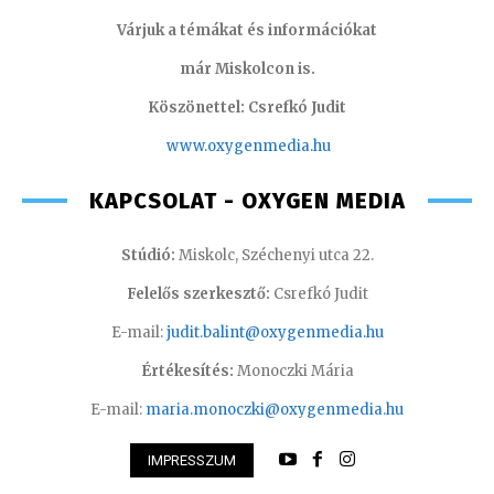
Várjuk a témákat és információkat
már Miskolcon is.
Köszönettel: Csrefkó Judit
www.oxyge
nmedia.hu
KAPCSOLAT - OXYGEN MEDIA
Stúdió:
Miskolc, Széchenyi utca 22.
Felelős szerkesztő:
Csrefkó Judit
E-mail:
judit.balint@oxygenmedia.hu
Értékesítés:
Monoczki Mária
E-mail:
maria.monoczki@oxygenmedia.hu
IMPRESSZUM