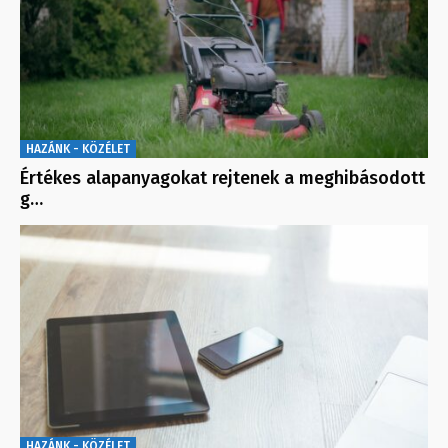
HAZÁNK - KÖZÉLET
Értékes alapanyagokat rejtenek a meghibásodott
g…
HAZÁNK - KÖZÉLET