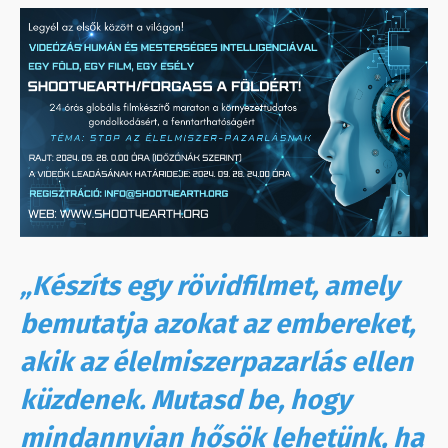
„Készíts egy rövidfilmet, amely
bemutatja azokat az embereket,
akik az élelmiszerpazarlás ellen
küzdenek. Mutasd be, hogy
mindannyian hősök lehetünk, ha