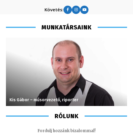
Követés:
MUNKATÁRSAINK
Kis Gábor – műsorvezető, riporter
A
RÓLUNK
Fordulj hozzánk bizalommal!