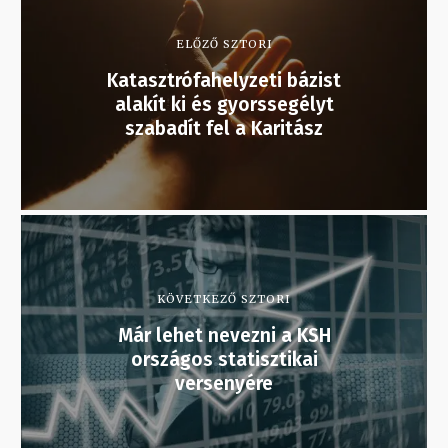
ELŐZŐ SZTORI
Katasztrófahelyzeti bázist
alakít ki és gyorssegélyt
szabadít fel a Karitász
KÖVETKEZŐ SZTORI
Már lehet nevezni a KSH
országos statisztikai
versenyére