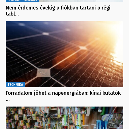
Nem érdemes évekig a fiókban tartani a régi
tabl…
TECHNIKA
Forradalom jöhet a napenergiában: kínai kutatók
…