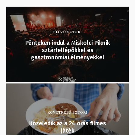
ELŐZŐ SZTORI
Pénteken indul a Miskolci Piknik
sztárfellépőkkel és
gasztronómiai élményekkel
KÖVETKEZŐ SZTORI
Közeledik az a 24 órás filmes
játék