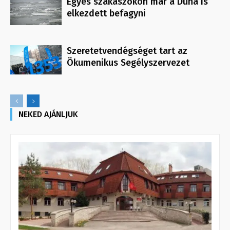
Egyes szakaszokon már a Duna is
elkezdett befagyni
Szeretetvendégséget tart az
Ökumenikus Segélyszervezet
NEKED AJÁNLJUK