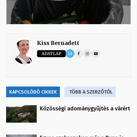
Kiss Bernadett
ADATLAP
KAPCSOLÓDÓ CIKKEK
TÖBB A SZERZŐTŐL
Közösségi adománygyűjtés a várért