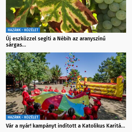
HAZÁNK - KÖZÉLET
Új eszközzel segíti a Nébih az aranyszínű
sárgas…
HAZÁNK - KÖZÉLET
Vár a nyár! kampányt indított a Katolikus Karitá…