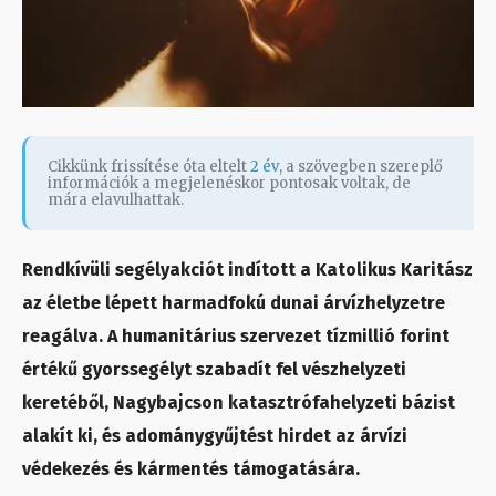
Cikkünk frissítése óta eltelt
2 év
, a szövegben szereplő
információk a megjelenéskor pontosak voltak, de
mára elavulhattak.
Rendkívüli segélyakciót indított a Katolikus Karitász
az életbe lépett harmadfokú dunai árvízhelyzetre
reagálva. A humanitárius szervezet tízmillió forint
értékű gyorssegélyt szabadít fel vészhelyzeti
keretéből, Nagybajcson katasztrófahelyzeti bázist
alakít ki, és adománygyűjtést hirdet az árvízi
védekezés és kármentés támogatására.