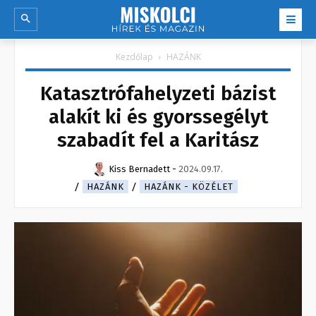
Kezdőlap
HAZÁNK
Katasztrófahelyzeti bázist
alakít ki és gyorssegélyt
szabadít fel a Karitász
Kiss Bernadett
-
2024.09.17.
HAZÁNK
HAZÁNK - KÖZÉLET