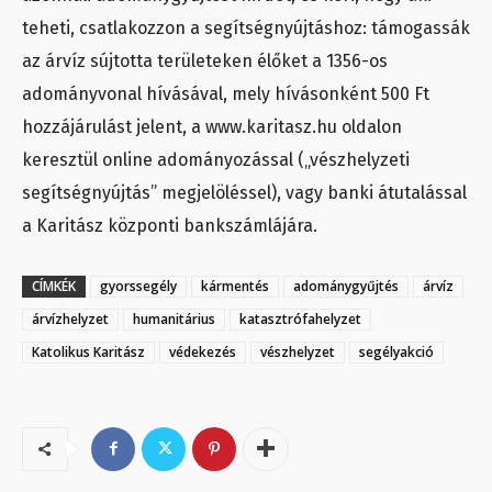
teheti, csatlakozzon a segítségnyújtáshoz: támogassák
az árvíz sújtotta területeken élőket a 1356-os
adományvonal hívásával, mely hívásonként 500 Ft
hozzájárulást jelent, a www.karitasz.hu oldalon
keresztül online adományozással („vészhelyzeti
segítségnyújtás” megjelöléssel), vagy banki átutalással
a Karitász központi bankszámlájára.
CÍMKÉK
gyorssegély
kármentés
adománygyűjtés
árvíz
árvízhelyzet
humanitárius
katasztrófahelyzet
Katolikus Karitász
védekezés
vészhelyzet
segélyakció