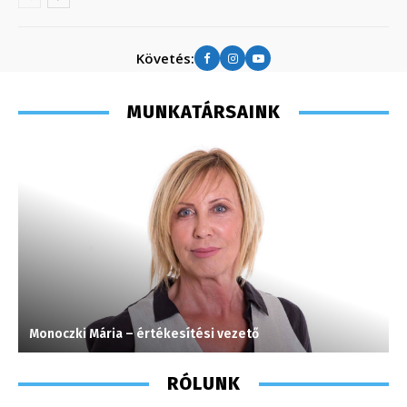
Követés:
MUNKATÁRSAINK
Monoczki Mária – értékesítési vezető
F
RÓLUNK