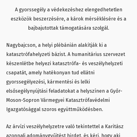
A gyorssegély a védekezéshez elengedhetetlen
eszközök beszerzésére, a károk mérséklésére és a
bajbajutottak támogatására szolgál.
Nagybajcson, a helyi plébánián alakítják ki a
katasztrófahelyzeti bázist. A humanitárius szervezet
készenlétbe helyezi katasztrófa- és veszélyhelyzeti
csapatát, amely hatékonyan tud ellátni
gyorssegélyezési, kármentési és lelki
elsősegélynyújtási feladatokat a helyszínen a Győr-
Moson-Sopron Vármegyei Katasztrófavédelmi
Igazgatósággal szoros együttműködésben.
Az árvízi veszélyhelyzetre való tekintettel a Karitász
azonnali adománygyűjtést hirdet, és kéri, hogy aki