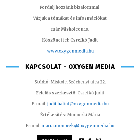
Fordulj hozzánk bizalommal!
Várjuk a témákat és információkat
már Miskolcon is.
Köszönettel: Csrefkó Judit
www.oxyge
nmedia.hu
KAPCSOLAT - OXYGEN MEDIA
Stúdió:
Miskolc, Széchenyi utca 22.
Felelős szerkesztő:
Csrefkó Judit
E-mail:
judit.balint@oxygenmedia.hu
Értékesítés:
Monoczki Mária
E-mail:
maria.monoczki@oxygenmedia.hu