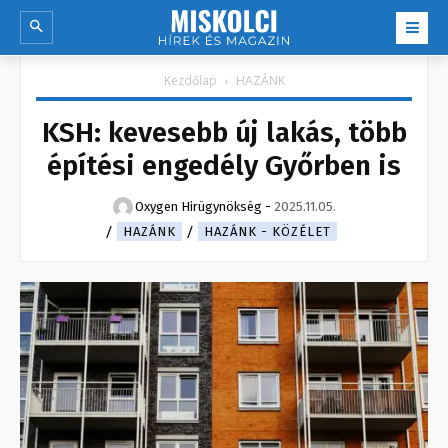
Kezdőlap
HAZÁNK
KSH: kevesebb új lakás, több
építési engedély Győrben is
Oxygen Hirügynökség
-
2025.11.05.
HAZÁNK
HAZÁNK - KÖZÉLET