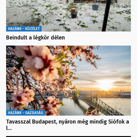
HAZÁNK - KÖZÉLET
Beindult a légkör délen
HAZÁNK - GAZDASÁG
Tavasszal Budapest, nyáron még mindig Siófok a
l…