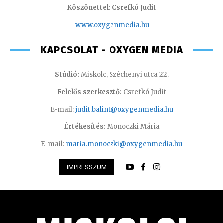
Köszönettel: Csrefkó Judit
www.oxyge
nmedia.hu
KAPCSOLAT - OXYGEN MEDIA
Stúdió:
Miskolc, Széchenyi utca 22.
Felelős szerkesztő:
Csrefkó Judit
E-mail:
judit.balint@oxygenmedia.hu
Értékesítés:
Monoczki Mária
E-mail:
maria.monoczki@oxygenmedia.hu
IMPRESSZUM