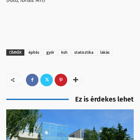
(Fotó, forrás: MTI)
CÍMKÉK
építés
győr
ksh
statisztika
lakás
Ez is érdekes lehet