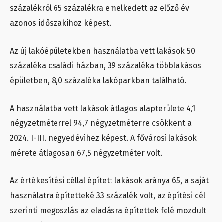
százalékról 65 százalékra emelkedett az előző év
azonos időszakihoz képest.
Az új lakóépületekben használatba vett lakások 50
százaléka családi házban, 39 százaléka többlakásos
épületben, 8,0 százaléka lakóparkban található.
A használatba vett lakások átlagos alapterülete 4,1
négyzetméterrel 94,7 négyzetméterre csökkent a
2024. I-III. negyedévihez képest. A fővárosi lakások
mérete átlagosan 67,5 négyzetméter volt.
Az értékesítési céllal épített lakások aránya 65, a saját
használatra építetteké 33 százalék volt, az építési cél
szerinti megoszlás az eladásra építettek felé mozdult