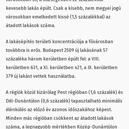
kevesebb lakás épült. Csak a kisebb, nem megyei jogú
városokban emelkedett kissé (1,5 százalékkal) az
átadott lakások száma.
A lakásépítés területi koncentrációja a fővárosban
továbbra is erős. Budapest 2509 új lakásának 57
százaléka három kerületben épült fel: a VIII.
kerületben 631, a XI. kerületben 421, a IX. kerületben
379 új lakást vettek használatba.
A régiók közül kizárólag Pest régióban (1,6 százalék) és
Dél-Dunántúlon (0,6 százalék) tapasztalható minimális
élénkülés az előző év azonos időszakához képest.
Minden más régióban csökkent az átadott lakások
száma, a legnagyobb mértékben Közép-Dunántúlon