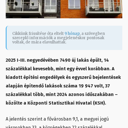
Cikkünk frissítése óta eltelt
9 hónap
, a szövegben
szereplő információk a megjelenéskor pontosak
voltak, de mára elavulhattak.
2025 I-III. negyedévében 7490 új lakás épült, 14
százalékkal kevesebb, mint egy évvel korábban. A
kiadott építési engedélyek és egyszerű bejelentések
alapján építendő lakások száma 19 947 volt, 37
százalékkal több, mint 2024 azonos időszakában –
közölte a Központi Statisztikai Hivatal (KSH).
A jelentés szerint a fővárosban 9,1, a megyei jogú
városokban 33, a községekben 22 százalékkal