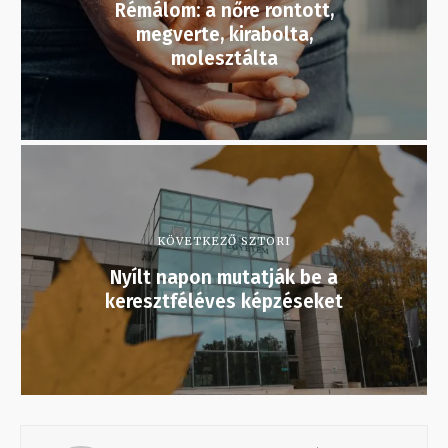
Rémálom: a nőre rontott,
megverte, kirabolta,
molesztálta
KÖVETKEZŐ SZTORI
Nyílt napon mutatják be a
keresztféléves képzéseket