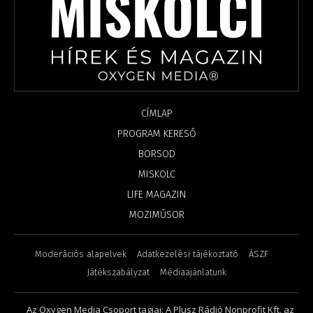
CÍMLAP
PROGRAM KERESŐ
BORSOD
MISKOLC
LIFE MAGAZIN
MOZIMŰSOR
Moderációs alapelvek
Adatkezelési tájékoztató
ÁSZF
Játékszabályzat
Médiaajánlatunk
Az Oxygen Media Csoport tagjai: A Plusz Rádió Nonprofit Kft, az