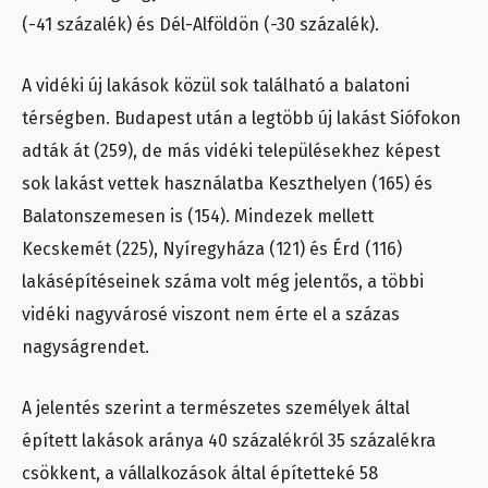
(-41 százalék) és Dél-Alföldön (-30 százalék).
A vidéki új lakások közül sok található a balatoni
térségben. Budapest után a legtöbb új lakást Siófokon
adták át (259), de más vidéki településekhez képest
sok lakást vettek használatba Keszthelyen (165) és
Balatonszemesen is (154). Mindezek mellett
Kecskemét (225), Nyíregyháza (121) és Érd (116)
lakásépítéseinek száma volt még jelentős, a többi
vidéki nagyvárosé viszont nem érte el a százas
nagyságrendet.
A jelentés szerint a természetes személyek által
épített lakások aránya 40 százalékról 35 százalékra
csökkent, a vállalkozások által építetteké 58