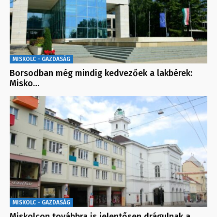
MISKOLC - GAZDASÁG
Borsodban még mindig kedvezőek a lakbérek:
Misko…
MISKOLC - GAZDASÁG
Miskolcon továbbra is jelentősen drágulnak a