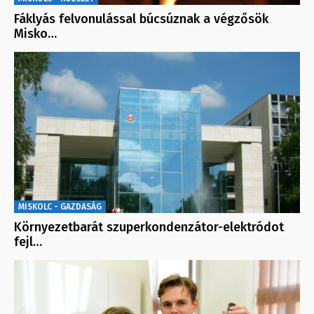
Fáklyás felvonulással búcsúznak a végzősök
Misko…
MISKOLC - GAZDASÁG
Környezetbarát szuperkondenzátor-elektródot
fejl…