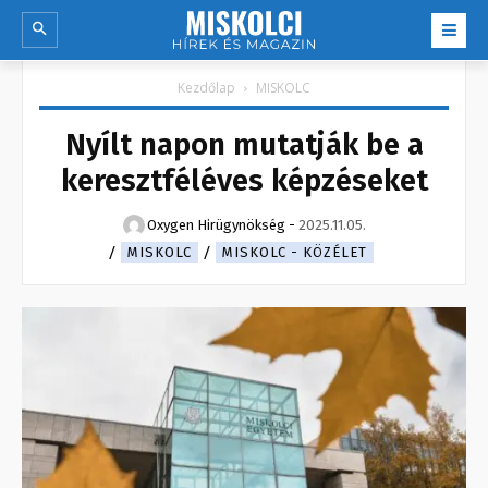
Kezdőlap
MISKOLC
Nyílt napon mutatják be a
keresztféléves képzéseket
Oxygen Hirügynökség
-
2025.11.05.
MISKOLC
MISKOLC - KÖZÉLET