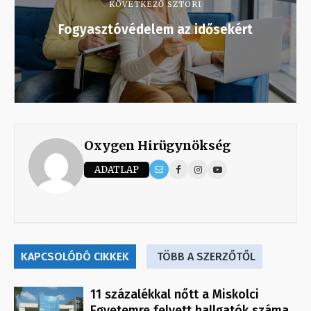
KÖVETKEZŐ SZTORI
Fogyasztóvédelem az idősekért
Oxygen Hirügynökség
ADATLAP
KAPCSOLÓDÓ CIKKEK
TÖBB A SZERZŐTŐL
11 százalékkal nőtt a Miskolci
Egyetemre felvett hallgatók száma