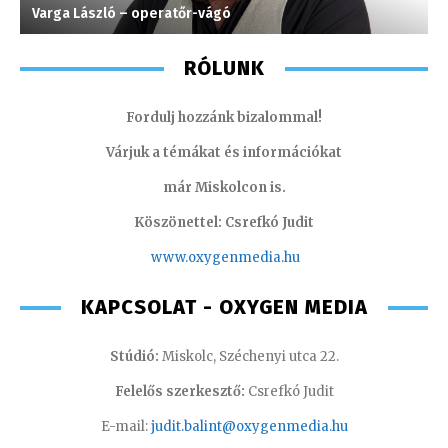
Varga László – operatőr-vágó
M
RÓLUNK
Fordulj hozzánk bizalommal!
Várjuk a témákat és információkat
már Miskolcon is.
Köszönettel: Csrefkó Judit
www.oxyge
nmedia.hu
KAPCSOLAT - OXYGEN MEDIA
Stúdió:
Miskolc, Széchenyi utca 22.
Felelős szerkesztő:
Csrefkó Judit
E-mail:
judit.balint@oxygenmedia.hu