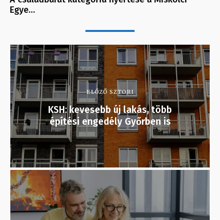
Egye…
ELŐZŐ SZTORI
KSH: kevesebb új lakás, több
építési engedély Győrben is