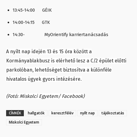
13:45-14:00 GÉIK
14:00-14:15 GTK
14:30- MyOrientify karriertanácsadás
A nyílt nap idején 13 és 15 óra között a
Kormányablakbusz is elérhető lesz a C/2 épület előtti
parkolóban, lehetőséget biztosítva a különféle
hivatalos ügyek gyors intézésére.
(Fotó: Miskolci Egyetem/ Facebook)
CÍMKÉK
hallgatók
keresztfélév
nyílt nap
tájékoztatás
Miskolci Egyetem