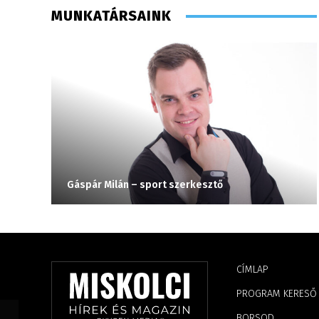
MUNKATÁRSAINK
Gáspár Milán – sport szerkesztő
CÍMLAP
PROGRAM KERESŐ
BORSOD