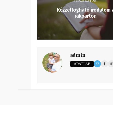
ELŐZŐ SZTORI
Kézzelfogható irodalom 
rakparton
admin
ADATLAP