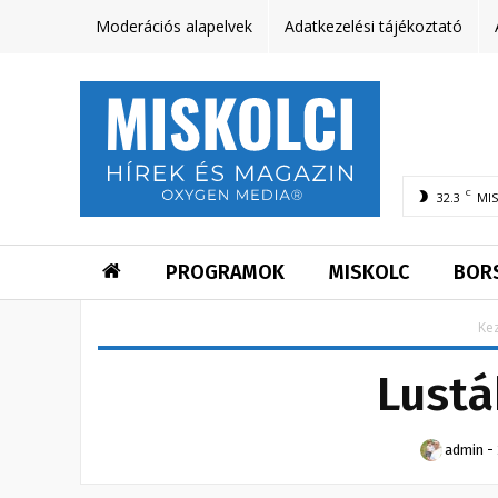
Moderációs alapelvek
Adatkezelési tájékoztató
C
32.3
MI
PROGRAMOK
MISKOLC
BOR
Ke
Lustá
admin
-