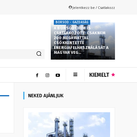
Jelentkezz be / Csatlakozz
BORSOD - GAZDASÁG
A BORSODCHEM IS
CSATLAKOZOTT: CSAKNEM
200 MEGAWATTAL
CSÖKKENTETTE
ENERGIAFELHASZNÁLÁSÁT A
MAGYAR VEG…
KIEMELT
NEKED AJÁNLJUK