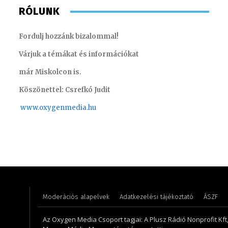
RÓLUNK
Fordulj hozzánk bizalommal!
Várjuk a témákat és információkat
már Miskolcon is.
Köszönettel: Csrefkó Judit
www.oxyge
nmedia.hu
Horváth Ferenc – technikus
Kőműves
Moderációs alapelvek
Adatkezelési tájékoztató
ÁSZF
Az Oxygen Media Csoport tagjai: A Plusz Rádió Nonprofit Kft