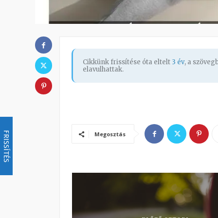
Cikkünk frissítése óta eltelt
3 év
, a szöve
elavulhattak.
FRISSÍTÉS
Megosztás