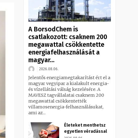
A BorsodChem is
csatlakozott: csaknem 200
megawattal csökkentette
energiafelhasználását a
magyar...
2026.08.06.
Jelentős energiamegtakarítást ért el a
magyar vegyipar a kialakult energia-
és vízellátási válság kezelésére. A
MAVESZ tagvállalatai csaknem 200
megawattal csökkentették
villamosenergia-felhasználásukat,
ami az...
Életeket menthetsz
egyetlen véradással