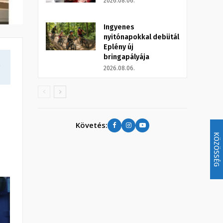
2026.08.06.
Ingyenes
nyitónapokkal debütál
Eplény új
bringapályája
a
2026.08.06.
Követés:
KÖZÖSSÉG