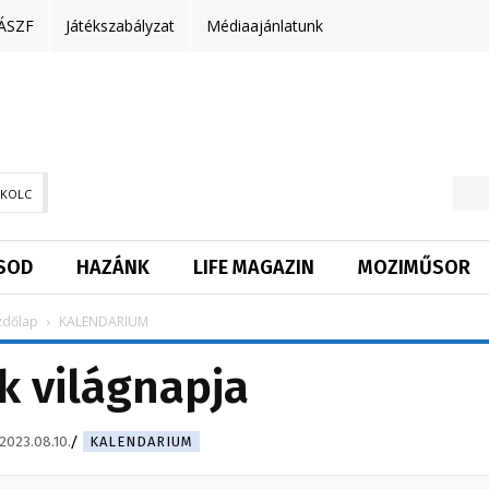
ÁSZF
Játékszabályzat
Médiaajánlatunk
SKOLC
SOD
HAZÁNK
LIFE MAGAZIN
MOZIMŰSOR
zdőlap
KALENDARIUM
k világnapja
2023.08.10.
KALENDARIUM