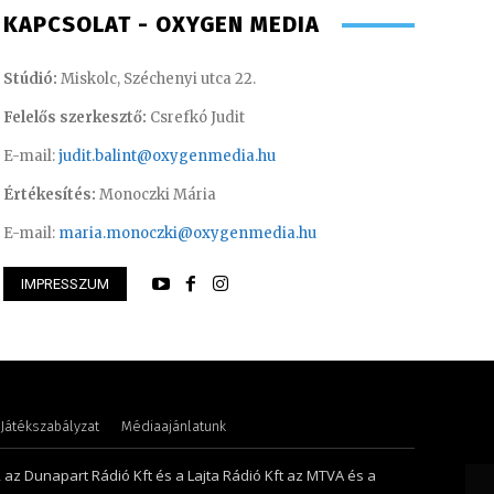
KAPCSOLAT - OXYGEN MEDIA
Stúdió:
Miskolc, Széchenyi utca 22.
Felelős szerkesztő:
Csrefkó Judit
E-mail:
judit.balint@oxygenmedia.hu
Értékesítés:
Monoczki Mária
E-mail:
maria.monoczki@oxygenmedia.hu
IMPRESSZUM
 Krisztián – programozó, technikus
Tóth Bálint – oper
Játékszabályzat
Médiaajánlatunk
, az Dunapart Rádió Kft és a Lajta Rádió Kft az MTVA és a