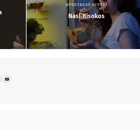
KÖVETKEZŐ SZTORI
a
Nasi-Kisokos