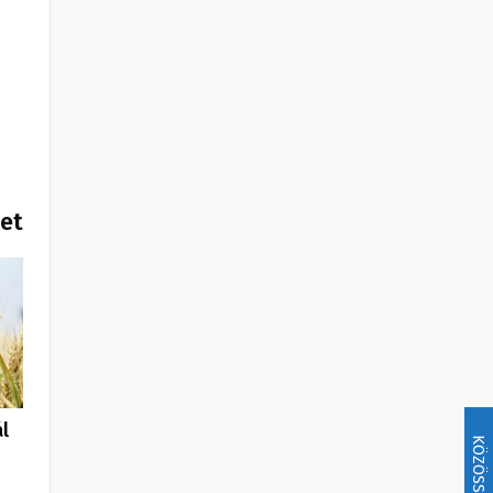
het
l
KÖZÖSSÉG