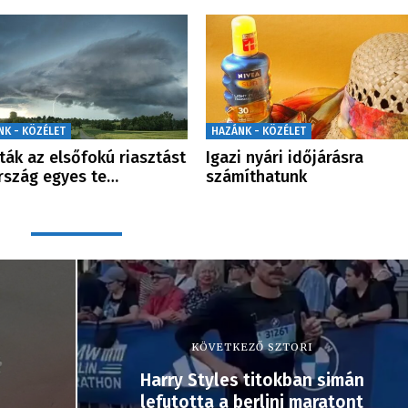
NK - KÖZÉLET
HAZÁNK - KÖZÉLET
ták az elsőfokú riasztást
Igazi nyári időjárásra
rszág egyes te…
számíthatunk
KÖVETKEZŐ SZTORI
Harry Styles titokban simán
lefutotta a berlini maratont