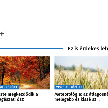
Ez is érdekes le
NK - KÖZÉLET
MISKOLC - KÖZÉLET
ste megkezdődik a
Meteorológia: az átlagosná
lagászati ősz
melegebb és kissé sz…