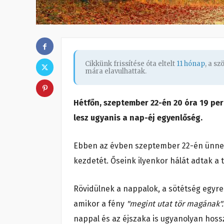
Cikkünk frissítése óta eltelt
11 hónap
, a s
mára elavulhattak.
Hétfőn, szeptember 22-én 20 óra 19 per
lesz ugyanis a nap-éj egyenlőség.
Ebben az évben szeptember 22-én ünnepel
kezdetét. Őseink ilyenkor hálát adtak a
Rövidülnek a nappalok, a sötétség egyre
amikor a fény
"megint utat tör magának"
nappal és az éjszaka is ugyanolyan hos