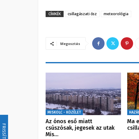
CÍMKÉK
csillagászati ősz
meteorológia
Megosztás
MISKOLC - KÖZÉLET
HAZÁ
Az ónos eső miatt
Ma e
FRISSÍTÉS
csúszósak, jegesek az utak
csil
Mis…