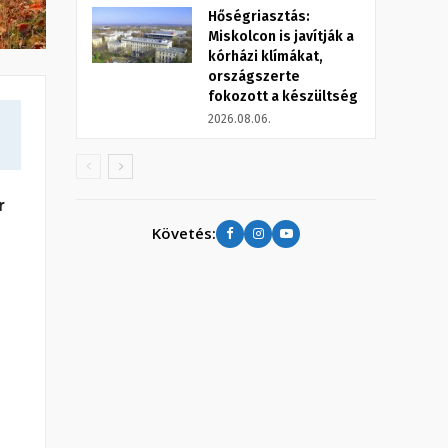
Hőségriasztás:
Miskolcon is javítják a
kórházi klímákat,
országszerte
fokozott a készültség
2026.08.06.
r
Követés: