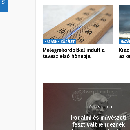
HAZÁNK - KÖZÉLET
HAZÁ
Melegrekordokkal indult a
Kiad
tavasz első hónapja
az o
ELŐZŐ SZTORI
Irodalmi és művészeti
fesztivált rendeznek