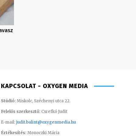
tavasz
KAPCSOLAT - OXYGEN MEDIA
Stúdió:
Miskolc, Széchenyi utca 22.
Felelős szerkesztő:
Csrefkó Judit
E-mail:
judit.balint@oxygenmedia.hu
Értékesítés:
Monoczki Mária