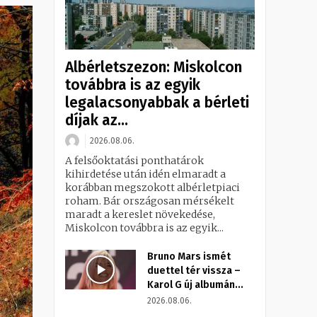
Albérletszezon: Miskolcon
továbbra is az egyik
legalacsonyabbak a bérleti
díjak az...
2026.08.06.
A felsőoktatási ponthatárok
kihirdetése után idén elmaradt a
korábban megszokott albérletpiaci
roham. Bár országosan mérsékelt
maradt a kereslet növekedése,
Miskolcon továbbra is az egyik...
Bruno Mars ismét
duettel tér vissza –
Karol G új albumán...
2026.08.06.