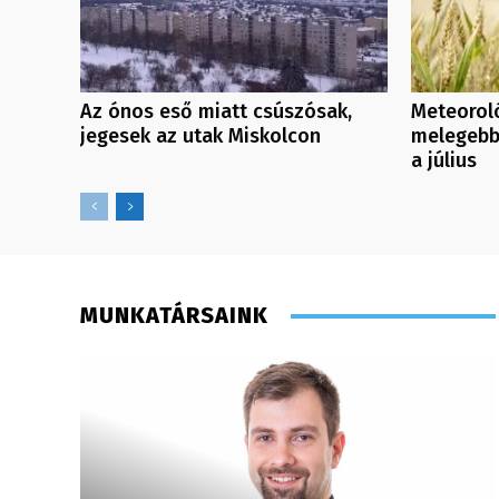
Az ónos eső miatt csúszósak,
Meteoroló
jegesek az utak Miskolcon
melegebb 
a július
MUNKATÁRSAINK