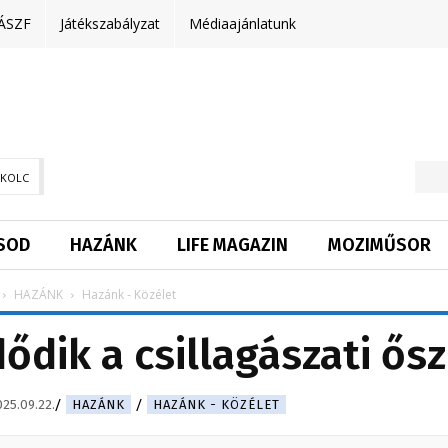
ÁSZF
Játékszabályzat
Médiaajánlatunk
SKOLC
SOD
HAZÁNK
LIFE MAGAZIN
MOZIMŰSOR
HAZÁNK
Hazánk - Közélet
dik a csillagászati ősz
025.09.22.
HAZÁNK
HAZÁNK - KÖZÉLET