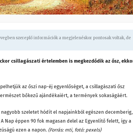
zövegben szereplő információk a megjelenéskor pontosak voltak, de
ckor csillagászati értelemben is megkezdődik az ősz, ekko
hetjük az őszi nap-éj egyenlőséget, a csillagászati ősz
 természet bőkezű ajándékaiért, a termények sokaságáért.
 nagyobb szeletet hódít el napjainkból egészen decemberig,
.
A Nap éppen 90 fok magasan delel az Egyenlítő felett, így a
szúságú ezen a napon.
(Forrás: mti, fotó: pexels)