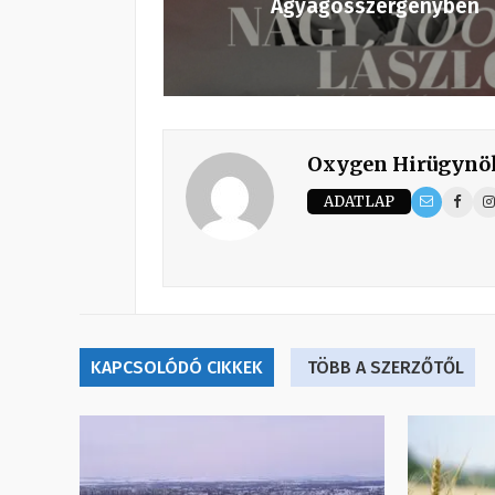
Agyagosszergényben
Oxygen Hirügynö
ADATLAP
KAPCSOLÓDÓ CIKKEK
TÖBB A SZERZŐTŐL