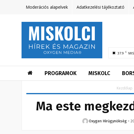
Moderációs alapelvek
Adatkezelési tájékoztató
C
37.9
MI
PROGRAMOK
MISKOLC
BOR
Kezdőlap
Ma este megkezdő
Oxygen Hirügynökség
-
2