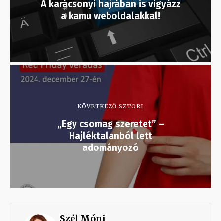
A karácsonyi hajrában is vigyázz
a kamu weboldalakkal!
KÖVETKEZŐ SZTORI
„Egy csomag szeretet” –
Hajléktalanból lett
adományozó
Szél Móni