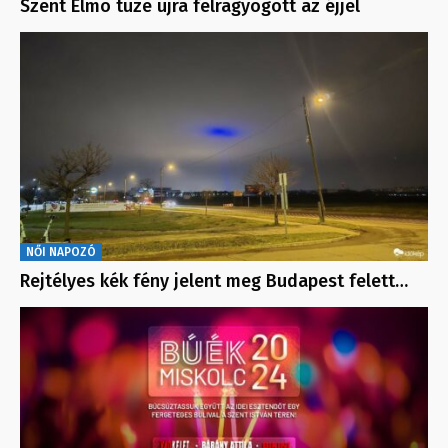
Szent Elmo tüze újra felragyogott az éjjel
NŐI NAPOZÓ
Rejtélyes kék fény jelent meg Budapest felett…