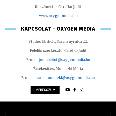
Köszönettel: Csrefkó Judit
www.oxyge
nmedia.hu
KAPCSOLAT - OXYGEN MEDIA
Stúdió:
Miskolc, Széchenyi utca 22.
Felelős szerkesztő:
Csrefkó Judit
E-mail:
judit.balint@oxygenmedia.hu
Értékesítés:
Monoczki Mária
E-mail:
maria.monoczki@oxygenmedia.hu
IMPRESSZUM