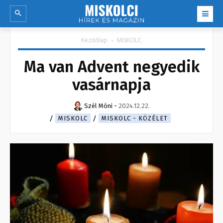
Kezdőlap
MISKOLC
Ma van Advent negyedik
vasárnapja
Szél Móni
-
2024.12.22.
MISKOLC
MISKOLC - KÖZÉLET