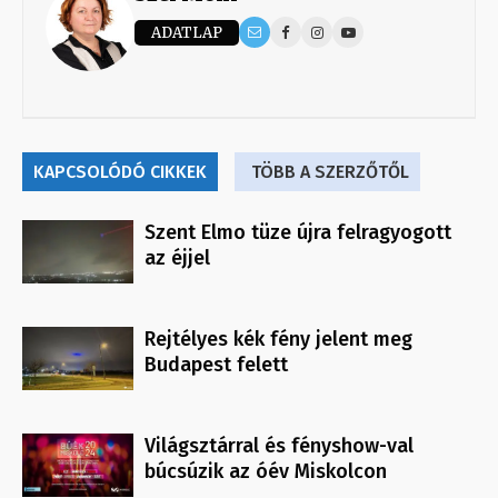
ADATLAP
KAPCSOLÓDÓ CIKKEK
TÖBB A SZERZŐTŐL
Szent Elmo tüze újra felragyogott
az éjjel
Rejtélyes kék fény jelent meg
Budapest felett
Világsztárral és fényshow-val
búcsúzik az óév Miskolcon