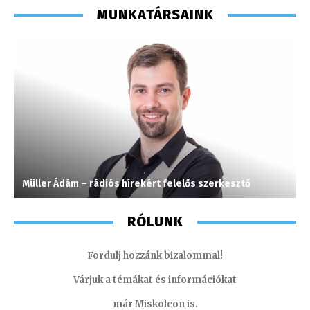
MUNKATÁRSAINK
Müller Ádám – rádiós hírekért felelős szerkesztő
M
RÓLUNK
Fordulj hozzánk bizalommal!
Várjuk a témákat és információkat
már Miskolcon is.