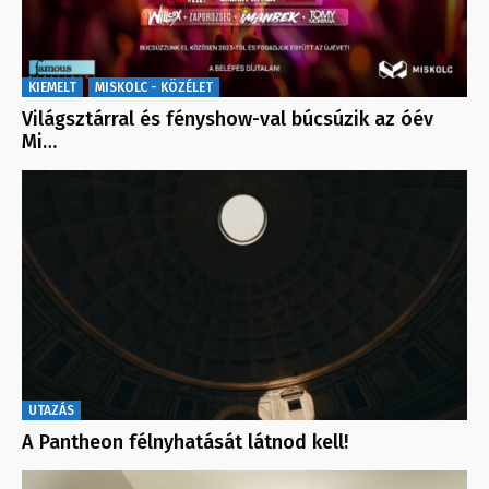
KIEMELT
MISKOLC - KÖZÉLET
Világsztárral és fényshow-val búcsúzik az óév
Mi…
UTAZÁS
A Pantheon félnyhatását látnod kell!