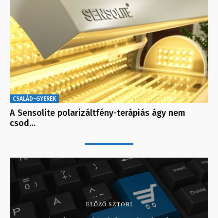
CSALÁD-GYEREK
A Sensolite polarizáltfény-terápiás ágy nem
csod…
ELŐZŐ SZTORI