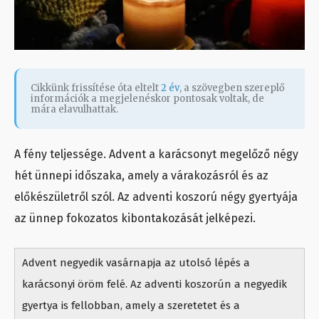
Cikkünk frissítése óta eltelt
2 év
, a szövegben szereplő
információk a megjelenéskor pontosak voltak, de
mára elavulhattak.
A fény teljessége. Advent a karácsonyt megelőző négy
hét ünnepi időszaka, amely a várakozásról és az
előkészületről szól. Az adventi koszorú négy gyertyája
az ünnep fokozatos kibontakozását jelképezi.
Advent negyedik vasárnapja az utolsó lépés a
karácsonyi öröm felé. Az adventi koszorún a negyedik
gyertya is fellobban, amely a szeretetet és a