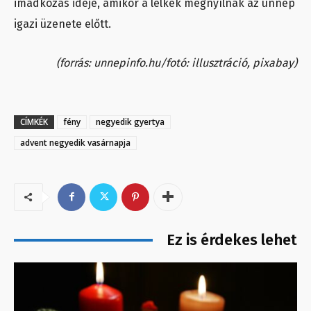
imádkozás ideje, amikor a lelkek megnyílnak az ünnep
igazi üzenete előtt.
(forrás: unnepinfo.hu/fotó: illusztráció, pixabay)
CÍMKÉK
fény
negyedik gyertya
advent negyedik vasárnapja
Ez is érdekes lehet