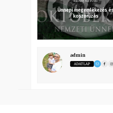
ELŐZŐ SZTORI
Ünnepi megemlékezés é
koszorúzás
admin
ADATLAP