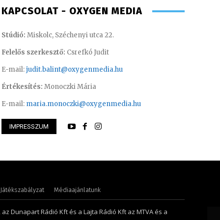
KAPCSOLAT - OXYGEN MEDIA
Stúdió:
Miskolc, Széchenyi utca 22.
Felelős szerkesztő:
Csrefkó Judit
E-mail:
judit.balint@oxygenmedia.hu
Értékesítés:
Monoczki Mária
E-mail:
maria.monoczki@oxygenmedia.hu
IMPRESSZUM
ászló – operatőr-vágó
Szél Móni – szerke
Játékszabályzat
Médiaajánlatunk
, az Dunapart Rádió Kft és a Lajta Rádió Kft az MTVA és a