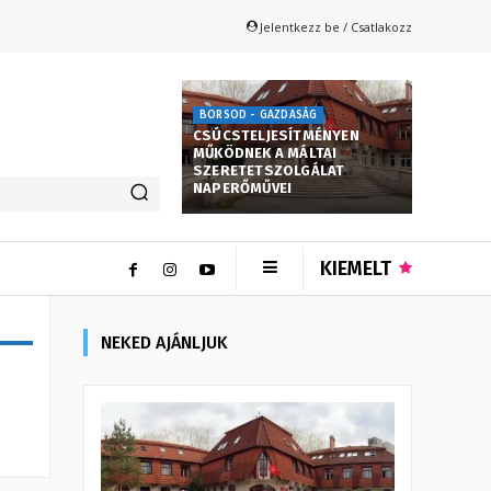
Jelentkezz be / Csatlakozz
BORSOD - GAZDASÁG
CSÚCSTELJESÍTMÉNYEN
MŰKÖDNEK A MÁLTAI
SZERETETSZOLGÁLAT
NAPERŐMŰVEI
KIEMELT
NEKED AJÁNLJUK