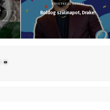
KÖVETKEZŐ SZTORI
s
Boldog szülinapot, Drake!