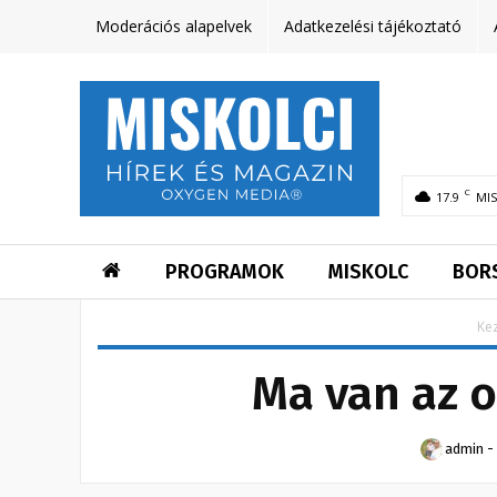
Moderációs alapelvek
Adatkezelési tájékoztató
C
17.9
MI
PROGRAMOK
MISKOLC
BOR
Ke
Ma van az o
admin
-