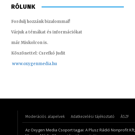
RÓLUNK
Fordulj hozzánk bizalommal!
Várjuk a témákat és információkat
már Miskolcon is.
Köszönettel: Csrefkó Judit
www.oxyge
nmedia.hu
Turi Szilvia- könyvelési asszisztens
Varga L
Moderációs alapelvek
Adatkezelési tájékoztató
ÁSZF
Az Oxygen Media Csoport tagjai: A Plusz Rádió Nonprofit Kft