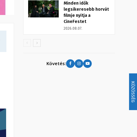
Minden idők
legsikeresebb horvát
filmje nyitja a
CineFestet
2026.08.07.
a
Követés:
KÖZÖSSÉG