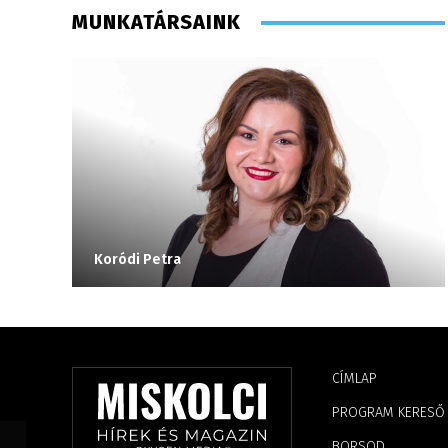
MUNKATÁRSAINK
Koródi Petra
CÍMLAP
PROGRAM KERESŐ
BORSOD