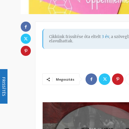
Cikkünk frissítése óta eltelt
3 év
, a szöve
elavulhattak.
FRISSÍTÉS
Megosztás