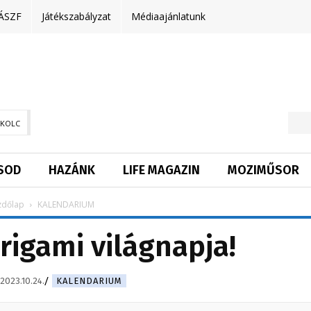
ÁSZF
Játékszabályzat
Médiaajánlatunk
SKOLC
SOD
HAZÁNK
LIFE MAGAZIN
MOZIMŰSOR
zdőlap
KALENDARIUM
rigami világnapja!
2023.10.24.
KALENDARIUM