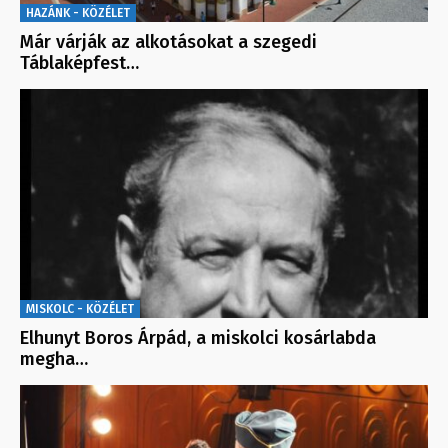
HAZÁNK - KÖZÉLET
Már várják az alkotásokat a szegedi
Táblaképfest…
MISKOLC - KÖZÉLET
Elhunyt Boros Árpád, a miskolci kosárlabda
megha…