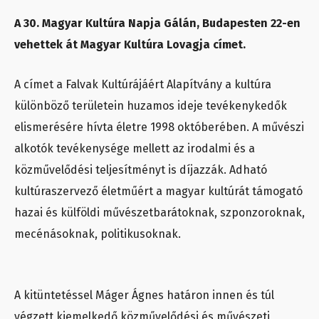
A 30. Magyar Kultúra Napja Gálán, Budapesten 22-en
vehettek át Magyar Kultúra Lovagja címet.
A címet a Falvak Kultúrájáért Alapítvány a kultúra
különböző területein huzamos ideje tevékenykedők
elismerésére hívta életre 1998 októberében. A művészi
alkotók tevékenysége mellett az irodalmi és a
közművelődési teljesítményt is díjazzák. Adható
kultúraszervező életműért a magyar kultúrát támogató
hazai és külföldi művészetbarátoknak, szponzoroknak,
mecénásoknak, politikusoknak.
A kitüntetéssel Máger Ágnes határon innen és túl
végzett kiemelkedő közművelődési és művészeti