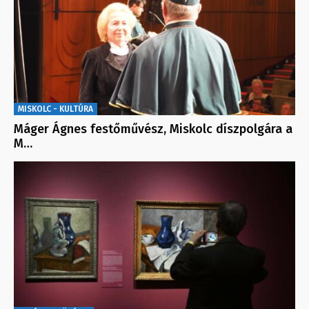
MISKOLC - KULTÚRA
Máger Ágnes festőművész, Miskolc díszpolgára a
M…