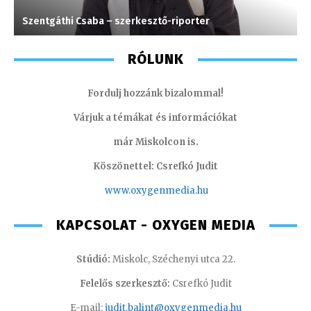
Szentgáthi Csaba – szerkesztő-riporter
S
RÓLUNK
Fordulj hozzánk bizalommal!
Várjuk a témákat és információkat
már Miskolcon is.
Köszönettel: Csrefkó Judit
www.oxyge
nmedia.hu
KAPCSOLAT - OXYGEN MEDIA
Stúdió:
Miskolc, Széchenyi utca 22.
Felelős szerkesztő:
Csrefkó Judit
E-mail:
judit.balint@oxygenmedia.hu