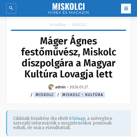
Kezdőlap
MISKOLC
Máger Ágnes
festőművész, Miskolc
díszpolgára a Magyar
Kultúra Lovagja lett
admin
-
2026.01.27.
MISKOLC
MISKOLC - KULTÚRA
Cikkünk frissítése óta eltelt
6 hónap
, a szövegben
szereplő információk a megjelenéskor pontosak
voltak, de mára elavulhattak.