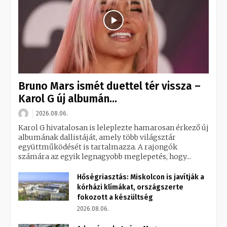
Bruno Mars ismét duettel tér vissza –
Karol G új albumán...
2026.08.06.
Karol G hivatalosan is leleplezte hamarosan érkező új
albumának dallistáját, amely több világsztár
együttműködését is tartalmazza. A rajongók
számára az egyik legnagyobb meglepetés, hogy...
Hőségriasztás: Miskolcon is javítják a
kórházi klímákat, országszerte
fokozott a készültség
2026.08.06.