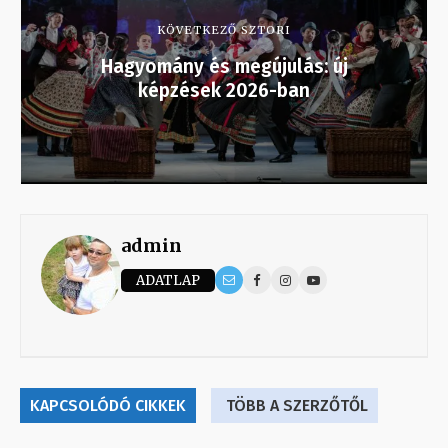
KÖVETKEZŐ SZTORI
Hagyomány és megújulás: új
képzések 2026-ban
admin
ADATLAP
KAPCSOLÓDÓ CIKKEK
TÖBB A SZERZŐTŐL