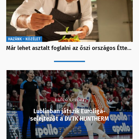
HAZÁNK - KÖZÉLET
Már lehet asztalt foglalni az őszi országos Étte…
ELŐZŐ SZTORI
Lublinban játszik Euroliga-
selejtezőt a DVTK HUNTHERM