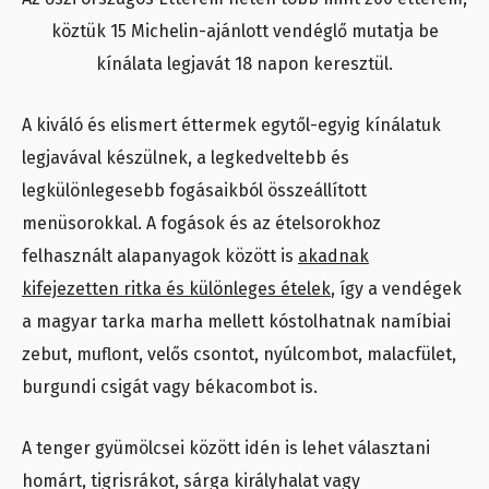
köztük 15 Michelin-ajánlott vendéglő mutatja be
kínálata legjavát 18 napon keresztül.
A kiváló és elismert éttermek egytől-egyig kínálatuk
legjavával készülnek, a legkedveltebb és
legkülönlegesebb fogásaikból összeállított
menüsorokkal. A fogások és az ételsorokhoz
felhasznált alapanyagok között is
akadnak
kifejezetten ritka és különleges ételek
, így a vendégek
a magyar tarka marha mellett kóstolhatnak namíbiai
zebut, muflont, velős csontot, nyúlcombot, malacfület,
burgundi csigát vagy békacombot is.
A tenger gyümölcsei között idén is lehet választani
homárt, tigrisrákot, sárga királyhalat vagy