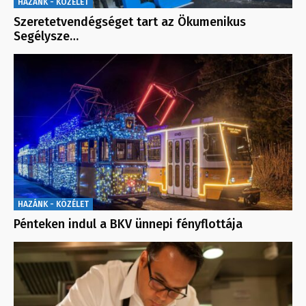
HAZÁNK - KÖZÉLET
Szeretetvendégséget tart az Ökumenikus
Segélysze…
HAZÁNK - KÖZÉLET
Pénteken indul a BKV ünnepi fényflottája