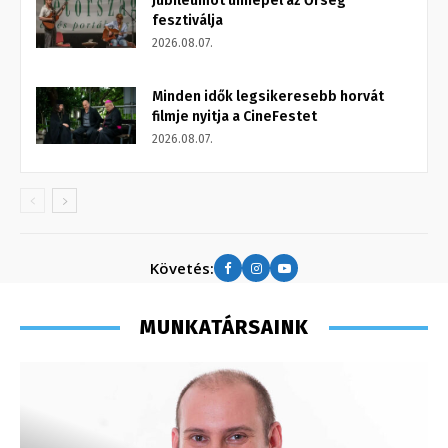
Jubileumot ünnepel az Őrség
fesztiválja
2026.08.07.
Minden idők legsikeresebb horvát
filmje nyitja a CineFestet
2026.08.07.
Követés:
MUNKATÁRSAINK