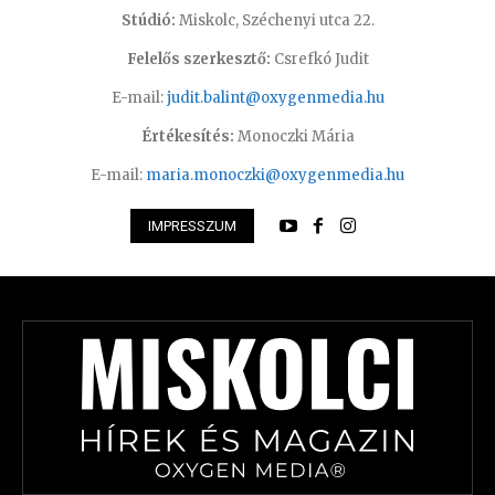
Stúdió:
Miskolc, Széchenyi utca 22.
Felelős szerkesztő:
Csrefkó Judit
E-mail:
judit.balint@oxygenmedia.hu
Értékesítés:
Monoczki Mária
E-mail:
maria.monoczki@oxygenmedia.hu
IMPRESSZUM