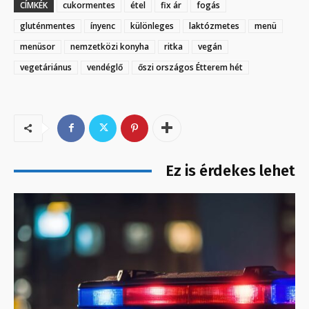
CÍMKÉK
cukormentes
étel
fix ár
fogás
gluténmentes
ínyenc
különleges
laktózmetes
menü
menüsor
nemzetközi konyha
ritka
vegán
vegetáriánus
vendéglő
őszi országos Étterem hét
Ez is érdekes lehet