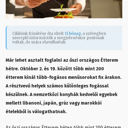
Cikkünk frissítése óta eltelt
11 hónap
, a szövegben
szereplő információk a megjelenéskor pontosak
voltak, de mára elavulhattak.
Már lehet asztalt foglalni az őszi országos Étterem
hétre. Október 2. és 19. között több mint 200
étterem kínál több-fogásos menüsorokat fix árakon.
A résztvevő helyek számos különleges fogással
készülnek. A nemzetközi konyhák kedvelői egyebek
mellett libanoni, japán, grúz vagy marokkói
ételekből is válogathatnak.
Az őszi országos Étterem héten több mint 200 étterem,