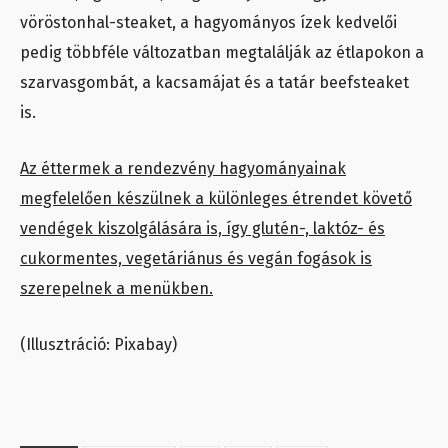
vöröstonhal-steaket, a hagyományos ízek kedvelői
pedig többféle változatban megtalálják az étlapokon a
szarvasgombát, a kacsamájat és a tatár beefsteaket
is.
Az éttermek a rendezvény hagyományainak
megfelelően készülnek a különleges étrendet követő
vendégek kiszolgálására is, így glutén-, laktóz- és
cukormentes, vegetáriánus és vegán fogások is
szerepelnek a menükben.
(Illusztráció: Pixabay)