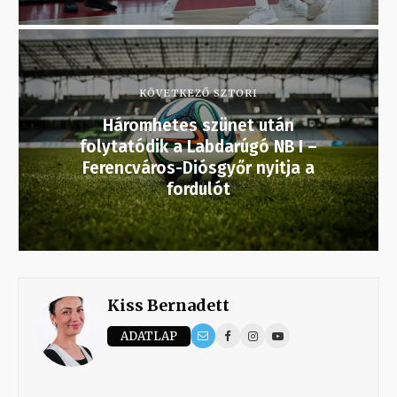
KÖVETKEZŐ SZTORI
Háromhetes szünet után
folytatódik a Labdarúgó NB I –
Ferencváros-Diósgyőr nyitja a
fordulót
Kiss Bernadett
ADATLAP