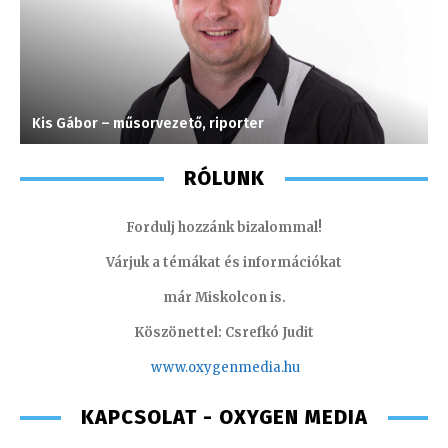
Kis Gábor – műsorvezető, riporter
C
RÓLUNK
Fordulj hozzánk bizalommal!
Várjuk a témákat és információkat
már Miskolcon is.
Köszönettel: Csrefkó Judit
www.oxyge
nmedia.hu
KAPCSOLAT - OXYGEN MEDIA