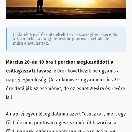
Cikkünk frissítése óta eltelt
1 év
, a szövegben szereplő
információk a megjelenéskor pontosak voltak, de
mára elavulhattak.
Március 20-án 10 óra 1 perckor megkezdődött a
csillagászati tavasz,
ekkor következik be ugyanis a
nap-éj egyenlőség.
(A tankönyvek ugyan március 21-
ére datálják az eseményt, de ez eshet 20-ára és 21-ére
is.)
A nap-éj egyenlőség dátuma azért "csúszkál", mert egy
földi év nem pontosan egész számú többszöröse a
földi napnak, egészen pontosan 365 nap, 5 óra, 48