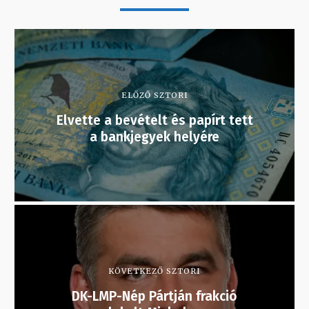
ELŐZŐ SZTORI
Elvette a bevételt és papírt tett
a bankjegyek helyére
KÖVETKEZŐ SZTORI
DK-LMP-Nép Pártján frakció