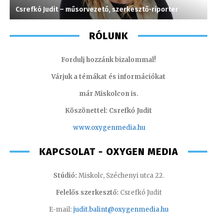
Csrefkó Judit – műsorvezető, szerkesztő-riporter
V
RÓLUNK
Fordulj hozzánk bizalommal!
Várjuk a témákat és információkat
már Miskolcon is.
Köszönettel: Csrefkó Judit
www.oxyge
nmedia.hu
KAPCSOLAT - OXYGEN MEDIA
Stúdió:
Miskolc, Széchenyi utca 22.
Felelős szerkesztő:
Csrefkó Judit
E-mail:
judit.balint@oxygenmedia.hu