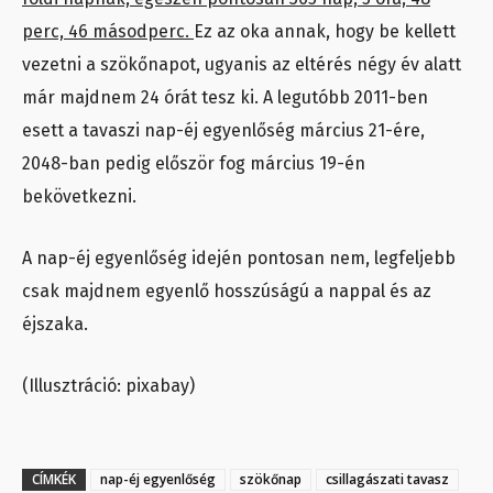
perc, 46 másodperc.
Ez az oka annak, hogy be kellett
vezetni a szökőnapot, ugyanis az eltérés négy év alatt
már majdnem 24 órát tesz ki. A legutóbb 2011-ben
esett a tavaszi nap-éj egyenlőség március 21-ére,
2048-ban pedig először fog március 19-én
bekövetkezni.
A nap-éj egyenlőség idején pontosan nem, legfeljebb
csak majdnem egyenlő hosszúságú a nappal és az
éjszaka.
(Illusztráció: pixabay)
CÍMKÉK
nap-éj egyenlőség
szökőnap
csillagászati tavasz