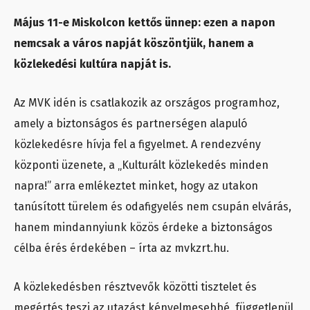
Május 11-e Miskolcon kettős ünnep: ezen a napon
nemcsak a város napját köszöntjük, hanem a
közlekedési kultúra napját is.
Az MVK idén is csatlakozik az országos programhoz,
amely a biztonságos és partnerségen alapuló
közlekedésre hívja fel a figyelmet. A rendezvény
központi üzenete, a „Kulturált közlekedés minden
napra!” arra emlékeztet minket, hogy az utakon
tanúsított türelem és odafigyelés nem csupán elvárás,
hanem mindannyiunk közös érdeke a biztonságos
célba érés érdekében – írta az mvkzrt.hu.
A közlekedésben résztvevők közötti tisztelet és
megértés teszi az utazást kényelmesebbé, függetlenül