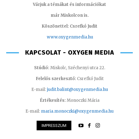
Várjuk a témákat és információkat
már Miskolcon is.
Köszönettel: Csrefkó Judit
www.oxyge
nmedia.hu
KAPCSOLAT - OXYGEN MEDIA
Stúdió:
Miskolc, Széchenyi utca 22.
Felelős szerkesztő:
Csrefkó Judit
E-mail:
judit.balint@oxygenmedia.hu
Értékesítés:
Monoczki Mária
E-mail:
maria.monoczki@oxygenmedia.hu
IMPRESSZUM