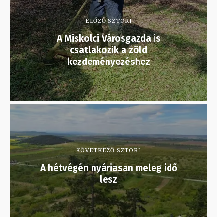
ELŐZŐ SZTORI
A Miskolci Városgazda is
csatlakozik a zöld
kezdeményezéshez
KÖVETKEZŐ SZTORI
A hétvégén nyáriasan meleg idő
lesz