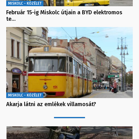
MISKOLC - KÖZÉLET
Február 15-ig Miskolc útjain a BYD elektromos
te…
MISKOLC - KÖZÉLET
Akarja látni az emlékek villamosát?