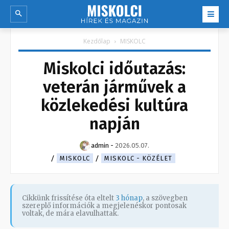
Kezdőlap
MISKOLC
Miskolci időutazás:
veterán járművek a
közlekedési kultúra
napján
admin
-
2026.05.07.
MISKOLC
MISKOLC - KÖZÉLET
Cikkünk frissítése óta eltelt
3 hónap
, a szövegben
szereplő információk a megjelenéskor pontosak
voltak, de mára elavulhattak.