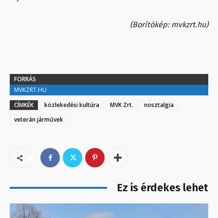
(Borítókép: mvkzrt.hu)
FORRÁS
MVKZRT.HU
CÍMKÉK
közlekedési kultúra
MVK Zrt.
nosztalgia
veterán járművek
Ez is érdekes lehet