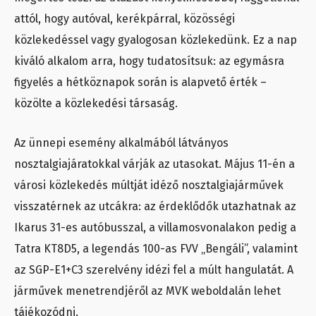
attól, hogy autóval, kerékpárral, közösségi
közlekedéssel vagy gyalogosan közlekedünk. Ez a nap
kiváló alkalom arra, hogy tudatosítsuk: az egymásra
figyelés a hétköznapok során is alapvető érték –
közölte a közlekedési társaság.
Az ünnepi esemény alkalmából látványos
nosztalgiajáratokkal várják az utasokat. Május 11-én a
városi közlekedés múltját idéző nosztalgiajárművek
visszatérnek az utcákra: az érdeklődők utazhatnak az
Ikarus 31-es autóbusszal, a villamosvonalakon pedig a
Tatra KT8D5, a legendás 100-as FVV „Bengáli”, valamint
az SGP-E1+C3 szerelvény idézi fel a múlt hangulatát. A
járművek menetrendjéről az MVK weboldalán lehet
tájékozódni.