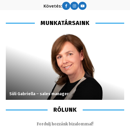
Követés:
MUNKATÁRSAINK
Süli Gabriella – sales manager
T
RÓLUNK
Fordulj hozzánk bizalommal!