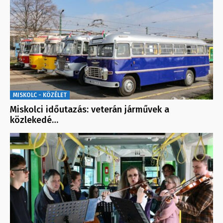
MISKOLC - KÖZÉLET
Miskolci időutazás: veterán járművek a
közlekedé…