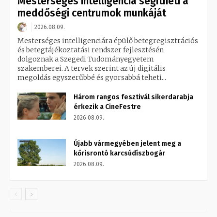
Mesterséges intelligencia segítheti a
meddőségi centrumok munkáját
2026.08.09.
Mesterséges intelligenciára épülő betegregisztrációs
és betegtájékoztatási rendszer fejlesztésén
dolgoznak a Szegedi Tudományegyetem
szakemberei. A tervek szerint az új digitális
megoldás egyszerűbbé és gyorsabbá teheti...
Három rangos fesztivál sikerdarabja
érkezik a CineFestre
2026.08.09.
Újabb vármegyében jelent meg a
kőrisrontó karcsúdíszbogár
2026.08.09.