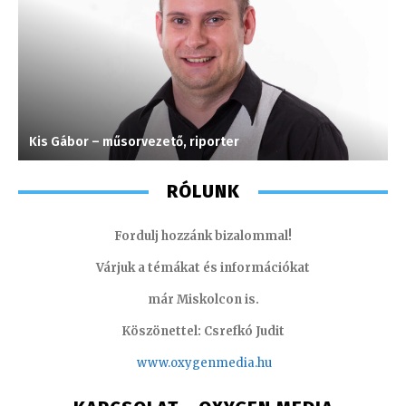
Kis Gábor – műsorvezető, riporter
S
RÓLUNK
Fordulj hozzánk bizalommal!
Várjuk a témákat és információkat
már Miskolcon is.
Köszönettel: Csrefkó Judit
www.oxyge
nmedia.hu