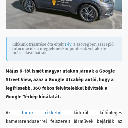
Cikkünk frissítése óta eltelt
1 év
, a szövegben szereplő
információk a megjelenéskor pontosak voltak, de
mára elavulhattak.
Május 6-tól ismét magyar utakon járnak a Google
Street View, azaz a Google Utcakép autói, hogy a
legfrissebb, 360 fokos felvételekkel bővítsék a
Google Térkép kínálatát.
Az
Index cikkéből
kiderül különleges
kamerarendszerrel felszerelt járművek bejárják az