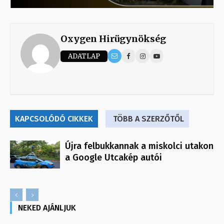
Oxygen Hirügynökség
ADATLAP
KAPCSOLÓDÓ CIKKEK
TÖBB A SZERZŐTŐL
Újra felbukkannak a miskolci utakon
a Google Utcakép autói
NEKED AJÁNLJUK