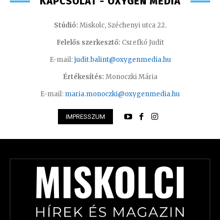
KAPCSOLAT - OXYGEN MEDIA
Stúdió:
Miskolc, Széchenyi utca 22.
Felelős szerkesztő:
Csrefkó Judit
E-mail:
judit.balint@oxygenmedia.hu
Értékesítés:
Monoczki Mária
E-mail:
maria.monoczki@oxygenmedia.hu
IMPRESSZUM