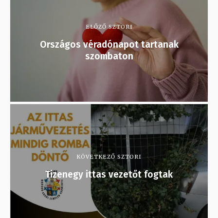
ELŐZŐ SZTORI
Országos véradónapot tartanak
szombaton
KÖVETKEZŐ SZTORI
Tizenegy ittas vezetőt fogtak