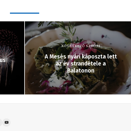
KÖVETKEZŐ SZTORI
A Mesés nyári káposzta lett
tus
az év strandétele a
Balatonon