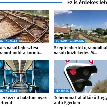
Ez is érdekes le
NK - KÖZÉLET
BORSOD - GAZDASÁG
ves vasútfejlesztési
Szeptembertől újraindulha
ramot indít a kormá…
vasúti közlekedés M…
NK - KÖZÉLET
KÉK HÍREK
 érkezik a balatoni nyári
Tehervonattal ütközött eg
etrend
autó Egerben