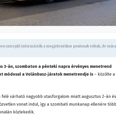
gben szereplő információk a megjelenéskor pontosak voltak, de már
s 3-án, szombaton a pénteki napra érvényes menetrend
nt módosul a Volánbusz-járatok menetrendje is
– közölte a
 felé várható nagyobb utasforgalom miatt augusztus 2-án és
özvetlen vonat indul, így a szombati munkanap ellenére töb
onalán közlekedik.