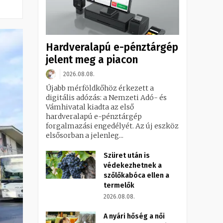
Hardveralapú e-pénztárgép
jelent meg a piacon
2026.08.08.
Újabb mérföldkőhöz érkezett a
digitális adózás: a Nemzeti Adó- és
Vámhivatal kiadta az első
hardveralapú e-pénztárgép
forgalmazási engedélyét. Az új eszköz
elsősorban a jelenleg...
Szüret után is
védekezhetnek a
szőlőkabóca ellen a
termelők
2026.08.08.
A nyári hőség a női