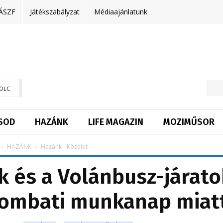
ÁSZF
Játékszabályzat
Médiaajánlatunk
OLC
SOD
HAZÁNK
LIFE MAGAZIN
MOZIMŰSOR
HAZÁNK
Hazánk - Közélet
 és a Volánbusz-járato
zombati munkanap miat