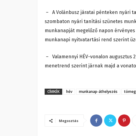
– A Volánbusz járatai pénteken nyári t
szombaton nyári tanítási szünetes mun
munkanapját megelőző napon érvényes m
munkanapi nyitvatartási rend szerint ü
– Valamennyi HÉV-vonalon augusztus 2-
menetrend szerint járnak majd a vonato
CÍMKÉK
hév
munkanap-áthelyezés
tömeg
Megosztás