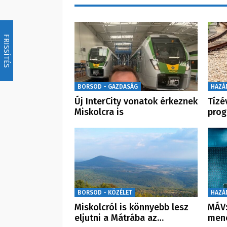
FRISSÍTÉS
BORSOD - GAZDASÁG
HAZÁ
Új InterCity vonatok érkeznek
Tízé
Miskolcra is
prog
BORSOD - KÖZÉLET
HAZÁ
Miskolcról is könnyebb lesz
MÁV:
eljutni a Mátrába az…
men