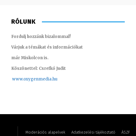
RÓLUNK
Fordulj hozzánk bizalommal!
Várjuk a témákat és információkat
már Miskolcon is.
Köszönettel: Csrefkó Judit
www.oxyge
nmedia.hu
Szigeti-Aszódi Szilvia – brand manager
Tóth Bál
Moderációs alapelvek
Adatkezelési tájékoztató
ÁSZF