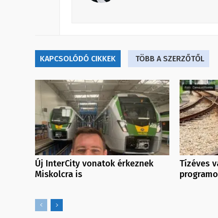
KAPCSOLÓDÓ CIKKEK
TÖBB A SZERZŐTŐL
Új InterCity vonatok érkeznek
Tízéves v
Miskolcra is
programo