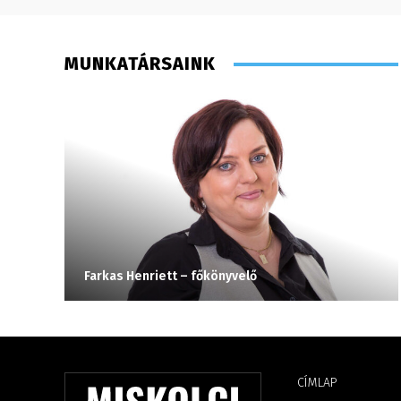
MUNKATÁRSAINK
Farkas Henriett – főkönyvelő
CÍMLAP