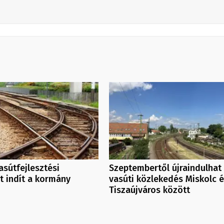
asútfejlesztési
Szeptembertől újraindulhat
t indít a kormány
vasúti közlekedés Miskolc 
Tiszaújváros között