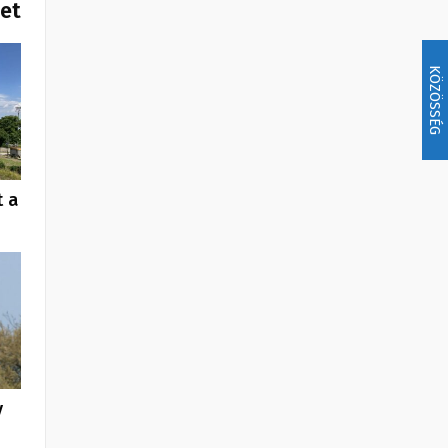
het
KÖZÖSSÉG
t a
y