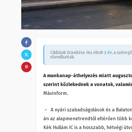
Cikkünk frissítése óta eltelt
2 év
, a szöve
elavulhattak.
A munkanap-áthelyezés miatt augusztu
szerint közlekednek a vonatok, valami
Mávinform.
– A nyári szabadságolások és a Balaton
án az alapmenetrendtől eltérően több k
Kék Hullám IC is a hosszabb, hétvégi útv