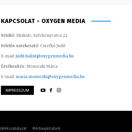
KAPCSOLAT - OXYGEN MEDIA
Stúdió:
Miskolc, Széchenyi utca 22.
Felelős szerkesztő:
Csrefkó Judit
E-mail:
judit.balint@oxygenmedia.hu
Értékesítés:
Monoczki Mária
E-mail:
maria.monoczki@oxygenmedia.hu
IMPRESSZUM
int – operatőr-vágó
Imre Rebeka – mar
Játékszabályzat
Médiaajánlatunk