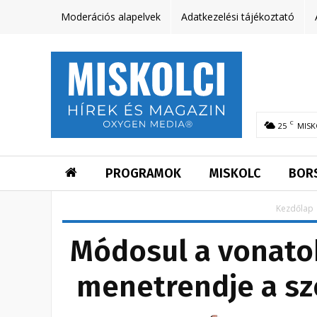
Moderációs alapelvek
Adatkezelési tájékoztató
C
25
MISK
PROGRAMOK
MISKOLC
BOR
Kezdőlap
Módosul a vonatok
menetrendje a s