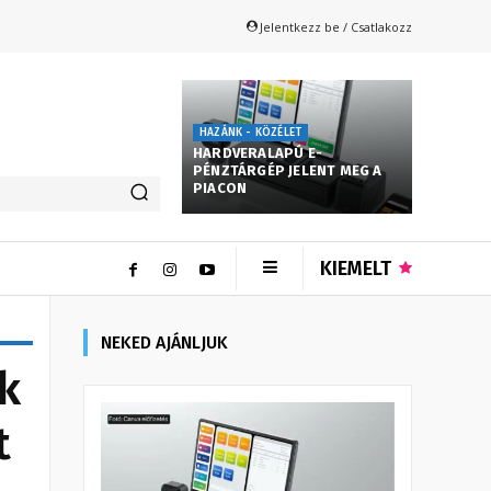
Jelentkezz be / Csatlakozz
HAZÁNK - KÖZÉLET
HARDVERALAPÚ E-
PÉNZTÁRGÉP JELENT MEG A
PIACON
KIEMELT
NEKED AJÁNLJUK
k
t