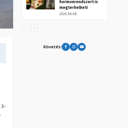
hormonrendszert is
megterhelheti
2026.08.08.
Követés:
a
 3-
b