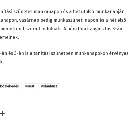
anítási szünetes munkanapon és a hét utolsó munkanapján,
kanapon, vasárnap pedig munkaszüneti napon és a hét első
enetrend szerint indulnak. A pénztárak augusztus 3-án
zemelnek.
án és 3-án is a tanítási szünetben munkanapokon érvénye
k.
közlekedés
vonat
Volánbusz