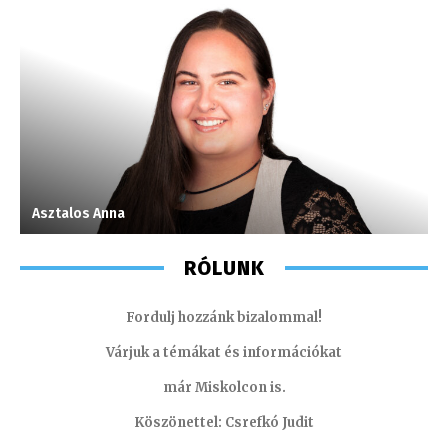
Asztalos Anna
F
RÓLUNK
Fordulj hozzánk bizalommal!
Várjuk a témákat és információkat
már Miskolcon is.
Köszönettel: Csrefkó Judit