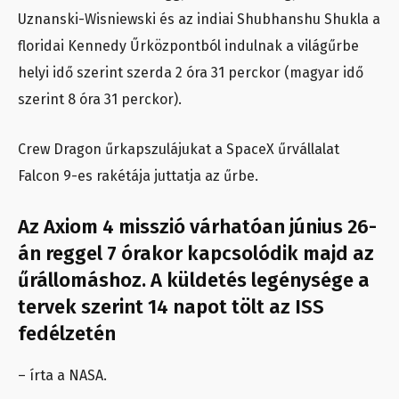
Uznanski-Wisniewski és az indiai Shubhanshu Shukla a
floridai Kennedy Űrközpontból indulnak a világűrbe
helyi idő szerint szerda 2 óra 31 perckor (magyar idő
szerint 8 óra 31 perckor).
Crew Dragon űrkapszulájukat a SpaceX űrvállalat
Falcon 9-es rakétája juttatja az űrbe.
Az Axiom 4 misszió várhatóan június 26-
án reggel 7 órakor kapcsolódik majd az
űrállomáshoz. A küldetés legénysége a
tervek szerint 14 napot tölt az ISS
fedélzetén
– írta a NASA.