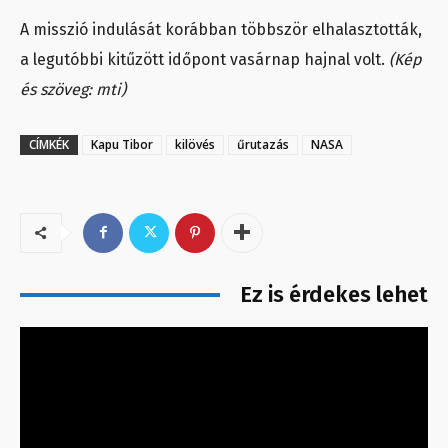
A misszió indulását korábban többször elhalasztották,
a legutóbbi kitűzött időpont vasárnap hajnal volt.
(Kép
és szöveg: mti)
CÍMKÉK
Kapu Tibor
kilövés
űrutazás
NASA
Ez is érdekes lehet