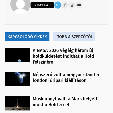
ADATLAP
KAPCSOLÓDÓ CIKKEK
TÖBB A SZERZŐTŐL
A NASA 2026 végéig három új
holdküldetést indíthat a Hold
felszínére
Népszerű volt a magyar stand a
londoni űripari kiállításon
Musk irányt vált: a Mars helyett
most a Hold a cél