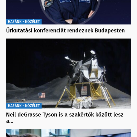
HAZÁNK - KÖZÉLET
Űrkutatási konferenciát rendeznek Budapesten
HAZÁNK - KÖZÉLET
Neil deGrasse Tyson is a szakértők között lesz
a…