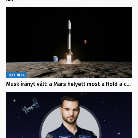
TECHNIKA
Musk irányt vált: a Mars helyett most a Hold a c…