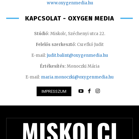
www.oxyge
nmedia.hu
KAPCSOLAT - OXYGEN MEDIA
Stúdió:
Miskolc, Széchenyi utca 22.
Felelős szerkesztő:
Csrefkó Judit
E-mail:
judit.balint@oxygenmedia.hu
Értékesítés:
Monoczki Mária
E-mail:
maria.monoczki@oxygenmedia.hu
IMPRESSZUM