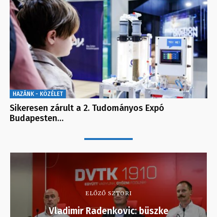
HAZÁNK - KÖZÉLET
Sikeresen zárult a 2. Tudományos Expó
Budapesten…
ELŐZŐ SZTORI
Vladimir Radenkovic: büszke