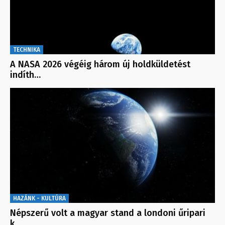
TECHNIKA
A NASA 2026 végéig három új holdküldetést
indíth…
HAZÁNK - KULTÚRA
Népszerű volt a magyar stand a londoni űripari
k…