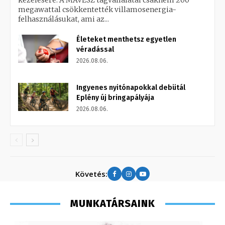
kezelésére. A MAVESZ tagvállalatai csaknem 200
megawattal csökkentették villamosenergia-
felhasználásukat, ami az...
Életeket menthetsz egyetlen
véradással
2026.08.06.
Ingyenes nyitónapokkal debütál
Eplény új bringapályája
2026.08.06.
Követés:
MUNKATÁRSAINK