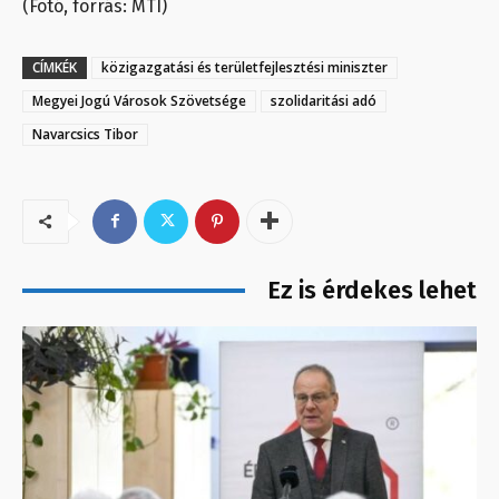
(Fotó, forrás: MTI)
CÍMKÉK
közigazgatási és területfejlesztési miniszter
Megyei Jogú Városok Szövetsége
szolidaritási adó
Navarcsics Tibor
Ez is érdekes lehet