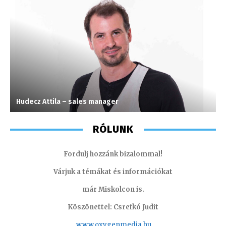
Hudecz Attila – sales manager
L
RÓLUNK
Fordulj hozzánk bizalommal!
Várjuk a témákat és információkat
már Miskolcon is.
Köszönettel: Csrefkó Judit
www.oxyge
nmedia.hu