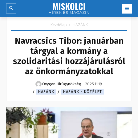
Kezdőlap
HAZÁNK
Navracsics Tibor: januárban
tárgyal a kormány a
szolidaritási hozzájárulásról
az önkormányzatokkal
Oxygen Hirügynökség
-
2025.11.19.
HAZÁNK
HAZÁNK - KÖZÉLET