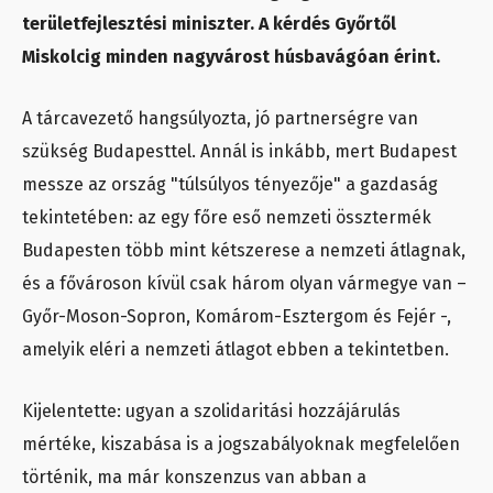
területfejlesztési miniszter. A kérdés Győrtől
Miskolcig minden nagyvárost húsbavágóan érint.
A tárcavezető hangsúlyozta, jó partnerségre van
szükség Budapesttel. Annál is inkább, mert Budapest
messze az ország "túlsúlyos tényezője" a gazdaság
tekintetében: az egy főre eső nemzeti össztermék
Budapesten több mint kétszerese a nemzeti átlagnak,
és a fővároson kívül csak három olyan vármegye van –
Győr-Moson-Sopron, Komárom-Esztergom és Fejér -,
amelyik eléri a nemzeti átlagot ebben a tekintetben.
Kijelentette: ugyan a szolidaritási hozzájárulás
mértéke, kiszabása is a jogszabályoknak megfelelően
történik, ma már konszenzus van abban a