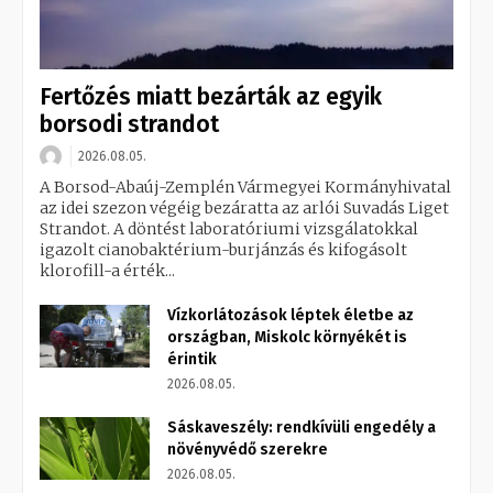
Fertőzés miatt bezárták az egyik
borsodi strandot
2026.08.05.
A Borsod-Abaúj-Zemplén Vármegyei Kormányhivatal
az idei szezon végéig bezáratta az arlói Suvadás Liget
Strandot. A döntést laboratóriumi vizsgálatokkal
igazolt cianobaktérium-burjánzás és kifogásolt
klorofill-a érték...
Vízkorlátozások léptek életbe az
országban, Miskolc környékét is
érintik
2026.08.05.
Sáskaveszély: rendkívüli engedély a
növényvédő szerekre
2026.08.05.