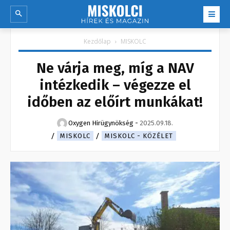
Kezdőlap
MISKOLC
Ne várja meg, míg a NAV
intézkedik – végezze el
időben az előírt munkákat!
Oxygen Hirügynökség
-
2025.09.18.
MISKOLC
MISKOLC - KÖZÉLET