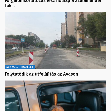
Forgalomkorlátozás lesz holnap a Szalamander
fák…
MISKOLC - KÖZÉLET
Folytatódik az útfelújítás az Avason