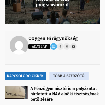
programsorozat
Oxygen Hirügynökség
ADATLAP
KAPCSOLÓDÓ CIKKEK
TÖBB A SZERZŐTŐL
A Pénzügyminisztérium pályázatot
hirdetett a NAV elnöki tisztségének
betöltésére