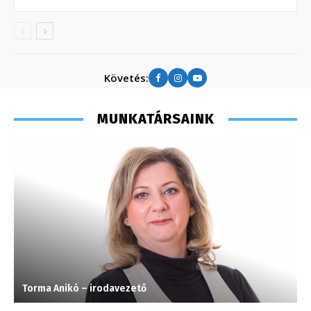
Követés:
MUNKATÁRSAINK
Torma Anikó – irodavezető
A