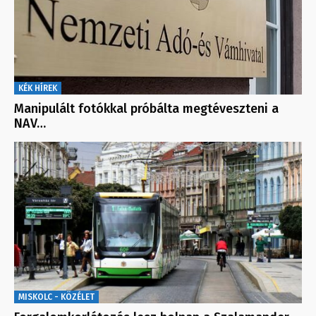
KÉK HÍREK
Manipulált fotókkal próbálta megtéveszteni a
NAV…
MISKOLC - KÖZÉLET