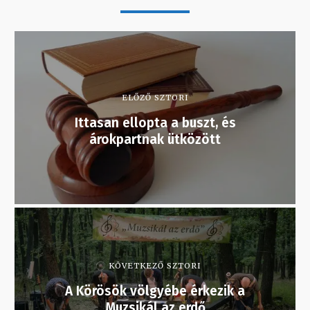
ELŐZŐ SZTORI
Ittasan ellopta a buszt, és
árokpartnak ütközött
KÖVETKEZŐ SZTORI
A Körösök völgyébe érkezik a
Muzsikál az erdő