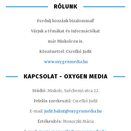
RÓLUNK
Fordulj hozzánk bizalommal!
Várjuk a témákat és információkat
már Miskolcon is.
Köszönettel: Csrefkó Judit
www.oxyge
nmedia.hu
KAPCSOLAT - OXYGEN MEDIA
Stúdió:
Miskolc, Széchenyi utca 22.
Felelős szerkesztő:
Csrefkó Judit
E-mail:
judit.balint@oxygenmedia.hu
Értékesítés:
Monoczki Mária