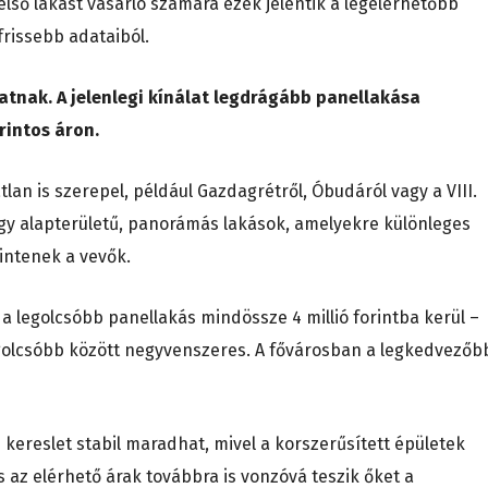
első lakást vásárló számára ezek jelentik a legelérhetőbb
gfrissebb adataiból.
tnak. A jelenlegi kínálat legdrágább panellakása
rintos áron.
atlan is szerepel, például Gazdagrétről, Óbudáról vagy a VIII.
nagy alapterületű, panorámás lakások, amelyekre különleges
intenek a vevők.
 a legolcsóbb panellakás mindössze 4 millió forintba kerül –
egolcsóbb között negyvenszeres. A fővárosban a legkedvezőb
i kereslet stabil maradhat, mivel a korszerűsített épületek
 az elérhető árak továbbra is vonzóvá teszik őket a