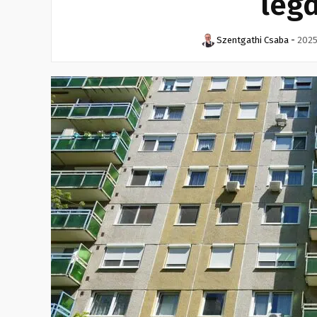
leg
Szentgathi Csaba
-
2025