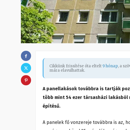
Cikkünk frissítése óta eltelt
9 hónap
, a sz
mára elavulhattak.
A panellakások továbbra is tartják poz
több mint 54 ezer társasházi lakásból 
építésű.
A panelek fő vonzereje továbbra is az, h