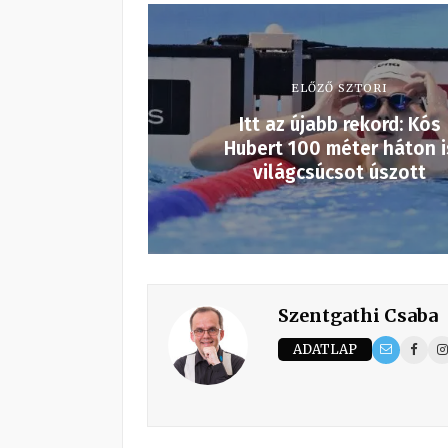
ELŐZŐ SZTORI
Itt az újabb rekord: Kós
Hubert 100 méter háton i
világcsúcsot úszott
Szentgathi Csaba
ADATLAP