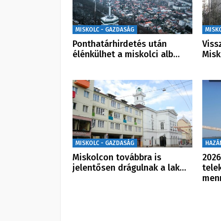
MISKOLC - GAZDASÁG
MISK
Ponthatárhirdetés után
Viss
élénkülhet a miskolci alb…
Misk
MISKOLC - GAZDASÁG
HAZÁ
Miskolcon továbbra is
2026
jelentősen drágulnak a lak…
tele
men