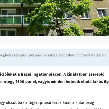
övegben szereplő információk a megjelenéskor pontosak voltak, de
íciójukat a hazai ingatlanpiacon. A kínálatban szereplő
mintegy 7300 panel, vagyis minden hetedik eladó lakás il
ogy olcsóbbak a téglaépítésű társaiknál: a különbség