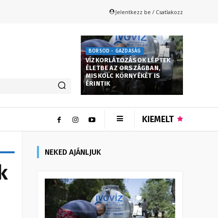
Jelentkezz be / Csatlakozz
BORSOD - GAZDASÁG
VÍZKORLÁTOZÁSOK LÉPTEK
ÉLETBE AZ ORSZÁGBAN,
MISKOLC KÖRNYÉKÉT IS
ÉRINTIK
KIEMELT
NEKED AJÁNLJUK
k