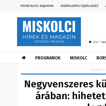
Moderációs alapelvek
Adatkezelési tájékoztató
C
37.9
MI
PROGRAMOK
MISKOLC
BOR
Kezdőlap
Negyvenszeres kü
árában: hihetet