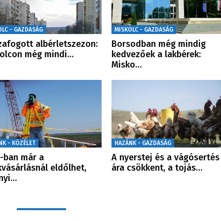
OLC - GAZDASÁG
MISKOLC - GAZDASÁG
zafogott albérletszezon:
Borsodban még mindig
olcon még mindi…
kedvezőek a lakbérek:
Misko…
NK - KÖZÉLET
HAZÁNK - GAZDASÁG
-ban már a
A nyerstej és a vágósertés
kvásárlásnál eldőlhet,
ára csökkent, a tojás…
nyi…