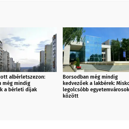
ott albérletszezon:
Borsodban még mindig
n még mindig
kedvezőek a lakbérek: Misko
 a bérleti díjak
legolcsóbb egyetemvároso
között