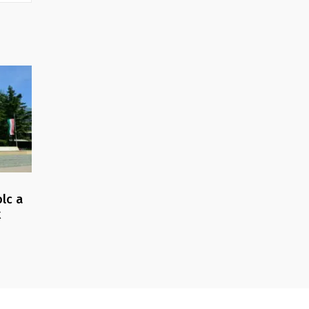
lc a
k