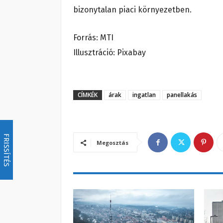
bizonytalan piaci környezetben.
Forrás: MTI
Illusztráció: Pixabay
CÍMKÉK
árak
ingatlan
panellakás
FRISSÍTÉS
Megosztás