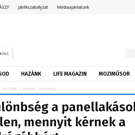
ÁSZF
Játékszabályzat
Médiaajánlatunk
SKOLC
SOD
HAZÁNK
LIFE MAGAZIN
MOZIMŰSOR
HAZÁNK
Hazánk - Gazdaság
lönbség a panellakáso
len, mennyit kérnek a