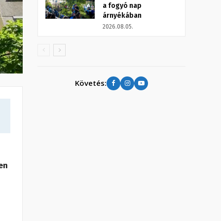
a fogyó nap
árnyékában
2026.08.05.
Követés:
yen