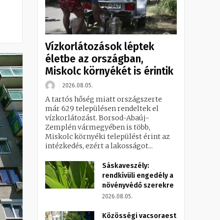
Vízkorlátozások léptek
életbe az országban,
Miskolc környékét is érintik
2026.08.05.
A tartós hőség miatt országszerte
már 629 településen rendeltek el
vízkorlátozást. Borsod-Abaúj-
Zemplén vármegyében is több,
Miskolc környéki települést érint az
intézkedés, ezért a lakosságot...
Sáskaveszély:
rendkívüli engedély a
növényvédő szerekre
2026.08.05.
Közösségi vacsoraest