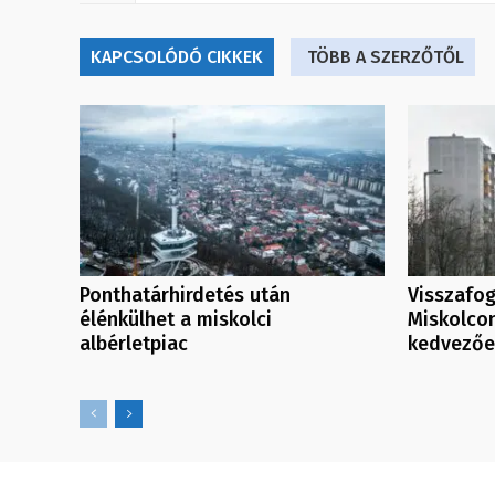
KAPCSOLÓDÓ CIKKEK
TÖBB A SZERZŐTŐL
Ponthatárhirdetés után
Visszafog
élénkülhet a miskolci
Miskolco
albérletpiac
kedvezőek