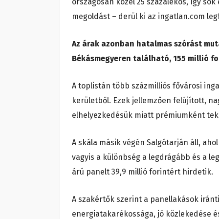
országosan közel 25 százalékos, így sok 
megoldást – derül ki az ingatlan.com le
Az árak azonban hatalmas szórást muta
Békásmegyeren található, 155 millió fo
A toplistán több százmilliós fővárosi ing
kerületből. Ezek jellemzően felújított, 
elhelyezkedésük miatt prémiumként tek
A skála másik végén Salgótarján áll, ahol
vagyis a különbség a legdrágább és a l
árú panelt 39,9 millió forintért hirdetik.
A szakértők szerint a panellakások iránt
energiatakarékossága, jó közlekedése és