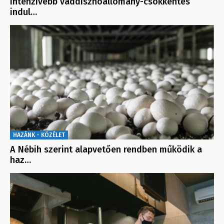
Intenzívebb vaddisznóállomány-csökkentés
indul…
HAZÁNK - KÖZÉLET
A Nébih szerint alapvetően rendben működik a
haz…