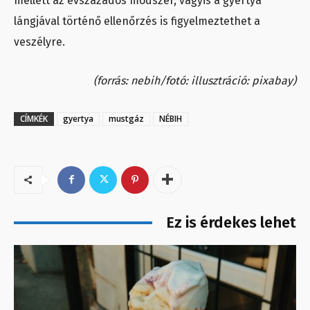
mellett az évszázados módszer, vagyis a gyertya
lángjával történő ellenőrzés is figyelmeztethet a
veszélyre.
(forrás: nebih/fotó: illusztráció: pixabay)
CÍMKÉK
gyertya
mustgáz
NÉBIH
Ez is érdekes lehet