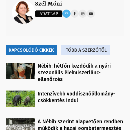
Szél Móni
ADATLAP
KAPCSOLÓDÓ CIKKEK
TÖBB A SZERZŐTŐL
Nébih: hétfőn kezdődik a nyári
szezonális élelmiszerlánc-
ellenőrzés
Intenzívebb vaddisznóállomány-
csökkentés indul
A Nébih szerint alapvetően rendben
működik a hazai gombatermesztés