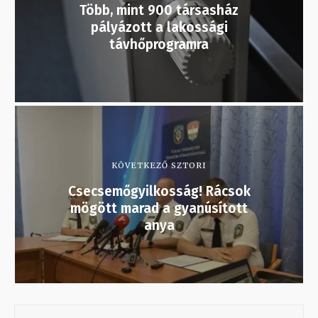
Több, mint 900 társasház
pályázott a lakossági
távhőprogramra
KÖVETKEZŐ SZTORI
Csecsemőgyilkosság! Rácsok
mögött marad a gyanúsított
anya