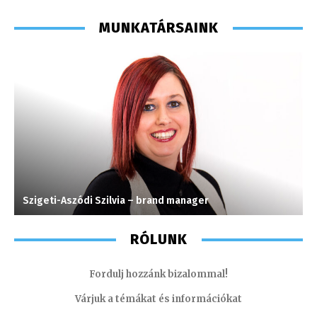
MUNKATÁRSAINK
Szigeti-Aszódi Szilvia – brand manager
M
RÓLUNK
Fordulj hozzánk bizalommal!
Várjuk a témákat és információkat