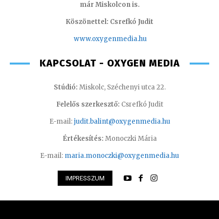
már Miskolcon is.
Köszönettel: Csrefkó Judit
www.oxyge
nmedia.hu
KAPCSOLAT - OXYGEN MEDIA
Stúdió:
Miskolc, Széchenyi utca 22.
Felelős szerkesztő:
Csrefkó Judit
E-mail:
judit.balint@oxygenmedia.hu
Értékesítés:
Monoczki Mária
E-mail:
maria.monoczki@oxygenmedia.hu
IMPRESSZUM