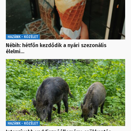
HAZÁNK - KÖZÉLET
Nébih: hétfőn kezdődik a nyári szezonális
élelmi…
HAZÁNK - KÖZÉLET