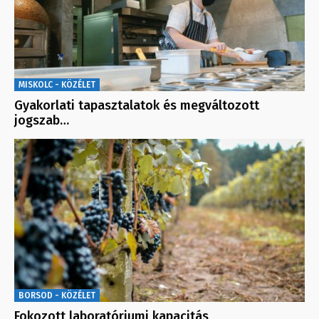
MISKOLC - KÖZÉLET
Gyakorlati tapasztalatok és megváltozott
jogszab…
BORSOD - KÖZÉLET
Fokozott laboratóriumi kapacitás