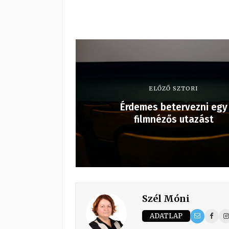
ELŐZŐ SZTORI
Érdemes betervezni egy
filmnézős utazást
Szél Móni
ADATLAP