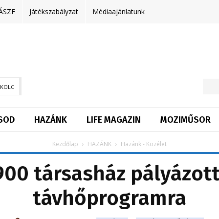
ÁSZF
Játékszabályzat
Médiaajánlatunk
SKOLC
SOD
HAZÁNK
LIFE MAGAZIN
MOZIMŰSOR
Kezdőlap
HAZÁNK
Hazánk - Közélet
900 társasház pályázott
távhőprogramra