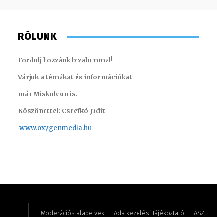
RÓLUNK
Fordulj hozzánk bizalommal!
Várjuk a témákat és információkat
már Miskolcon is.
Köszönettel: Csrefkó Judit
www.oxyge
nmedia.hu
Lukács Bence – online felelős szerkesztő
Molek C
Moderációs alapelvek
Adatkezelési tájékoztató
ÁSZF