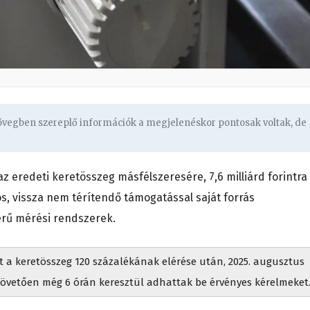
zövegben szereplő információk a megjelenéskor pontosak voltak, de
az eredeti keretösszeg másfélszeresére, 7,6 milliárd forintra
s, vissza nem térítendő támogatással saját forrás
erű mérési rendszerek.
t a keretösszeg 120 százalékának elérése után, 2025. augusztus
 követően még 6 órán keresztül adhattak be érvényes kérelmeket