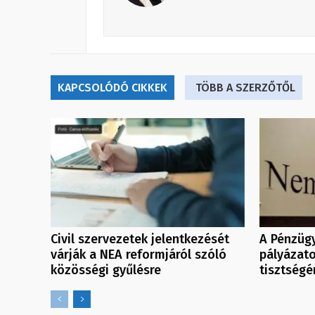
KAPCSOLÓDÓ CIKKEK
TÖBB A SZERZŐTŐL
Civil szervezetek jelentkezését
A Pénzüg
várják a NEA reformjáról szóló
pályázato
közösségi gyűlésre
tisztségé