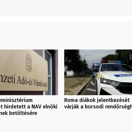
yminisztérium
Roma diákok jelentkezését
t hirdetett a NAV elnöki
várják a borsodi rendőrség
nek betöltésére