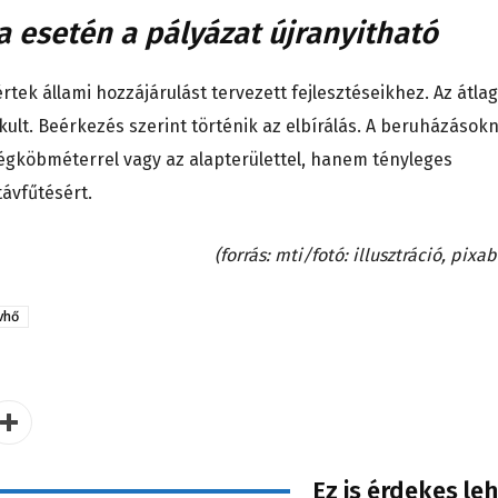
a esetén a pályázat újranyitható
értek állami hozzájárulást tervezett fejlesztéseikhez. Az átla
lakult. Beérkezés szerint történik az elbírálás. A beruházások
égköbméterrel vagy az alapterülettel, hanem tényleges
távfűtésért.
(forrás: mti/fotó: illusztráció, pixa
vhő
Ez is érdekes le