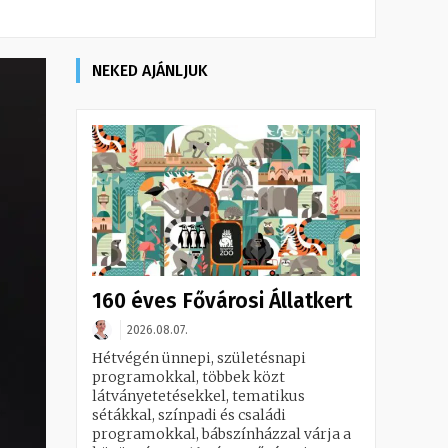
NEKED AJÁNLJUK
160 éves Fővárosi Állatkert
2026.08.07.
Hétvégén ünnepi, születésnapi
programokkal, többek közt
látványetetésekkel, tematikus
sétákkal, színpadi és családi
programokkal, bábszínházzal várja a