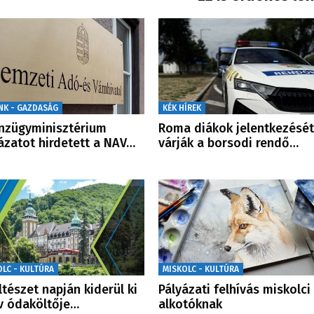
NK - GAZDASÁG
KÉK HÍREK
nzügyminisztérium
Roma diákok jelentkezését
ázatot hirdetett a NAV…
várják a borsodi rendő…
OLC - KULTÚRA
MISKOLC - KULTÚRA
ltészet napján kiderül ki
Pályázati felhívás miskolci
v ódaköltője…
alkotóknak