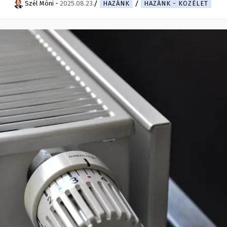
Szél Móni
-
2025.08.23.
HAZÁNK
HAZÁNK - KÖZÉLET