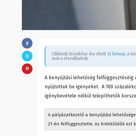
Cikkünk frissítése óta eltelt
12 hónap
, a s
mára elavulhattak.
A benyújtási lehetőség felfüggesztéséig 
nyújtottak be igényeket. A 100 százaléko
igénybevétele nélkül telepíthetők korsz
A pályázatkezelő a benyújtási lehetősége
21-én felfüggesztette. Az érdeklődők ezt