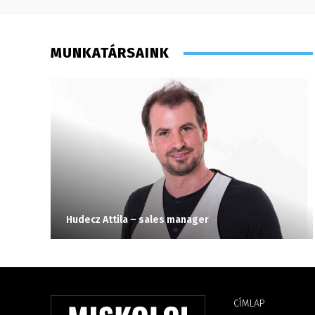
MUNKATÁRSAINK
Hudecz Attila – sales manager
CÍMLAP