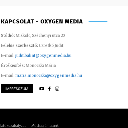
KAPCSOLAT - OXYGEN MEDIA
Stúdió:
Miskolc, Széchenyi utca 22.
Felelős szerkesztő:
Csrefkó Judit
E-mail:
judit.balint@oxygenmedia.hu
Értékesítés:
Monoczki Mária
E-mail:
maria.monoczki@oxygenmedia.hu
IMPRESSZUM
songor – műsorvezető
Juhászné M. Veroni
Játékszabályzat
Médiaajánlatunk