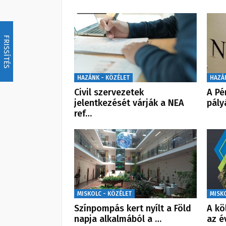
FRISSÍTÉS
HAZÁNK - KÖZÉLET
HAZÁ
Civil szervezetek
A Pé
jelentkezését várják a NEA
pály
ref…
MISKOLC - KÖZÉLET
MISK
Színpompás kert nyílt a Föld
A kö
napja alkalmából a …
az é