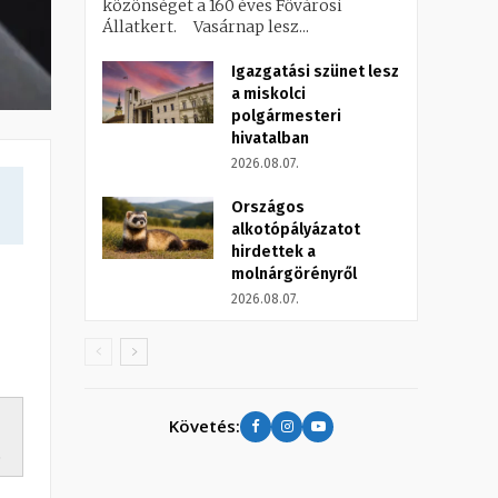
közönséget a 160 éves Fővárosi
Állatkert. Vasárnap lesz...
Igazgatási szünet lesz
a miskolci
polgármesteri
hivatalban
2026.08.07.
Országos
alkotópályázatot
hirdettek a
molnárgörényről
2026.08.07.
Követés:
.