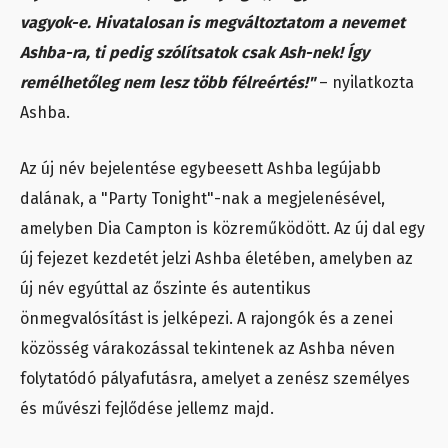
vagyok-e. Hivatalosan is megváltoztatom a nevemet
Ashba-ra, ti pedig szólítsatok csak Ash-nek! Így
remélhetőleg nem lesz több félreértés!"
– nyilatkozta
Ashba.
Az új név bejelentése egybeesett Ashba legújabb
dalának, a "Party Tonight"-nak a megjelenésével,
amelyben Dia Campton is közreműködött. Az új dal egy
új fejezet kezdetét jelzi Ashba életében, amelyben az
új név egyúttal az őszinte és autentikus
önmegvalósítást is jelképezi. A rajongók és a zenei
közösség várakozással tekintenek az Ashba néven
folytatódó pályafutásra, amelyet a zenész személyes
és művészi fejlődése jellemz majd.