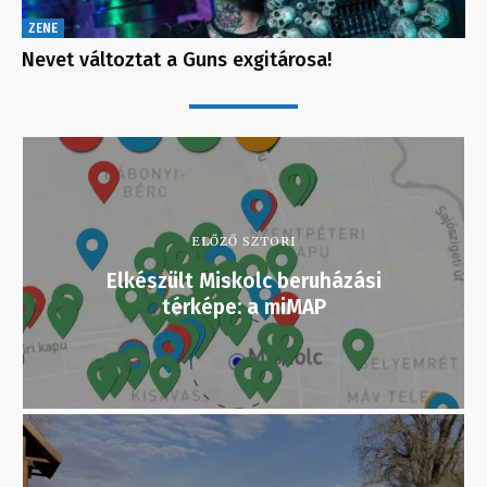
ZENE
Nevet változtat a Guns exgitárosa!
ELŐZŐ SZTORI
Elkészült Miskolc beruházási
térképe: a miMAP