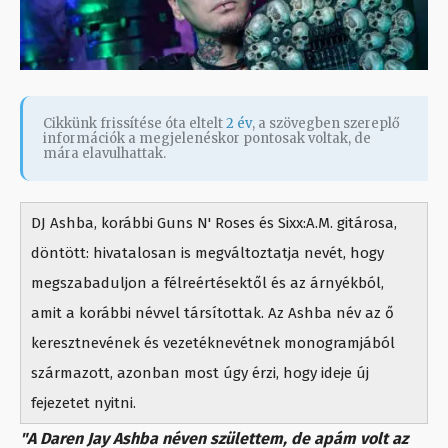
Cikkünk frissítése óta eltelt
2 év
, a szövegben szereplő
információk a megjelenéskor pontosak voltak, de
mára elavulhattak.
DJ Ashba, korábbi Guns N' Roses és Sixx:A.M. gitárosa,
döntött: hivatalosan is megváltoztatja nevét, hogy
megszabaduljon a félreértésektől és az árnyékból,
amit a korábbi névvel társítottak. Az Ashba név az ő
keresztnevének és vezetéknevétnek monogramjából
származott, azonban most úgy érzi, hogy ideje új
fejezetet nyitni.
"A Daren Jay Ashba néven születtem, de apám volt az