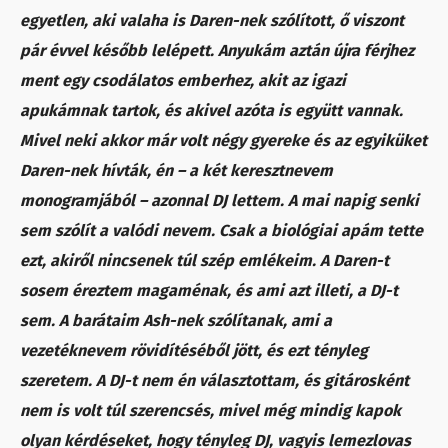
egyetlen, aki valaha is Daren-nek szólított, ő viszont
pár évvel később lelépett. Anyukám aztán újra férjhez
ment egy csodálatos emberhez, akit az igazi
apukámnak tartok, és akivel azóta is együtt vannak.
Mivel neki akkor már volt négy gyereke és az egyiküket
Daren-nek hívták, én – a két keresztnevem
monogramjából – azonnal DJ lettem. A mai napig senki
sem szólít a valódi nevem. Csak a biológiai apám tette
ezt, akiről nincsenek túl szép emlékeim. A Daren-t
sosem éreztem magaménak, és ami azt illeti, a DJ-t
sem. A barátaim Ash-nek szólítanak, ami a
vezetéknevem rövidítéséből jött, és ezt tényleg
szeretem. A DJ-t nem én választottam, és gitárosként
nem is volt túl szerencsés, mivel még mindig kapok
olyan kérdéseket, hogy tényleg DJ, vagyis lemezlovas