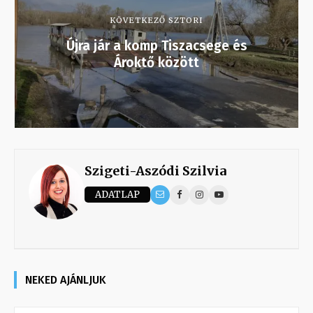
KÖVETKEZŐ SZTORI
Újra jár a komp Tiszacsege és
Ároktő között
Szigeti-Aszódi Szilvia
ADATLAP
NEKED AJÁNLJUK