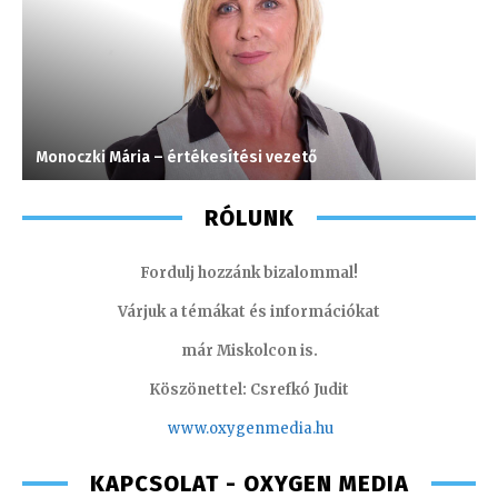
Monoczki Mária – értékesítési vezető
C
RÓLUNK
Fordulj hozzánk bizalommal!
Várjuk a témákat és információkat
már Miskolcon is.
Köszönettel: Csrefkó Judit
www.oxyge
nmedia.hu
KAPCSOLAT - OXYGEN MEDIA