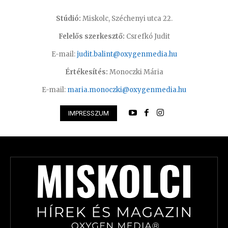
Stúdió:
Miskolc, Széchenyi utca 22.
Felelős szerkesztő:
Csrefkó Judit
E-mail:
judit.balint@oxygenmedia.hu
Értékesítés:
Monoczki Mária
E-mail:
maria.monoczki@oxygenmedia.hu
IMPRESSZUM