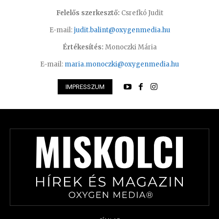
Felelős szerkesztő:
Csrefkó Judit
E-mail:
judit.balint@oxygenmedia.hu
Értékesítés:
Monoczki Mária
E-mail:
maria.monoczki@oxygenmedia.hu
IMPRESSZUM