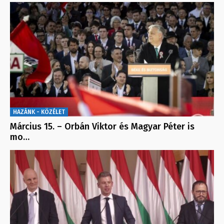
HAZÁNK - KÖZÉLET
Március 15. – Orbán Viktor és Magyar Péter is
mo…