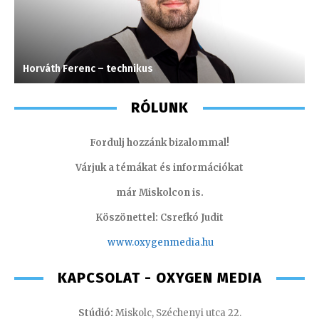
Horváth Ferenc – technikus
G
RÓLUNK
Fordulj hozzánk bizalommal!
Várjuk a témákat és információkat
már Miskolcon is.
Köszönettel: Csrefkó Judit
www.oxyge
nmedia.hu
KAPCSOLAT - OXYGEN MEDIA
Stúdió:
Miskolc, Széchenyi utca 22.