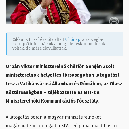
Cikkünk frissítése óta eltelt
9 hónap
, a szövegben
szereplő információk a megjelenéskor pontosak
voltak, de mára elavulhattak.
Orbán Viktor miniszterelnök hétfőn Semjén Zsolt
miniszterelnök-helyettes társaságában látogatást
tesz a Vatikánvárosi Államban és Rómában, az Olasz
Köztársaságban – tájékoztatta az MTI-t a
Miniszterelnöki Kommunikációs Főosztály.
A látogatás során a magyar miniszterelnököt
magánaudencián fogadja XIV. Leó pápa, majd Pietro