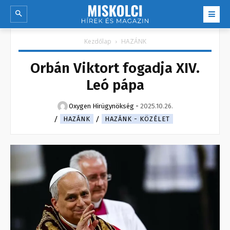
Kezdőlap
HAZÁNK
Orbán Viktort fogadja XIV.
Leó pápa
Oxygen Hirügynökség
-
2025.10.26.
HAZÁNK
HAZÁNK - KÖZÉLET