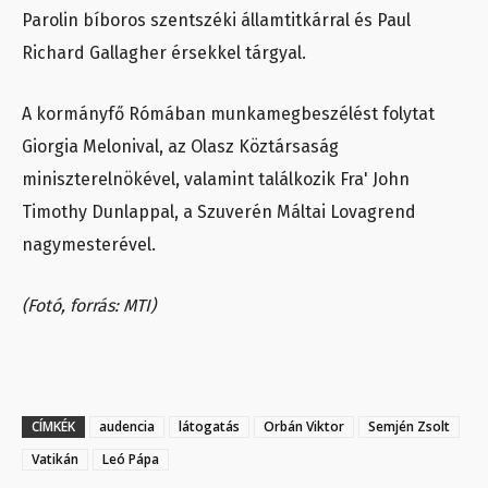
Parolin bíboros szentszéki államtitkárral és Paul
Richard Gallagher érsekkel tárgyal.
A kormányfő Rómában munkamegbeszélést folytat
Giorgia Melonival, az Olasz Köztársaság
miniszterelnökével, valamint találkozik Fra' John
Timothy Dunlappal, a Szuverén Máltai Lovagrend
nagymesterével.
(Fotó, forrás: MTI)
CÍMKÉK
audencia
látogatás
Orbán Viktor
Semjén Zsolt
Vatikán
Leó Pápa