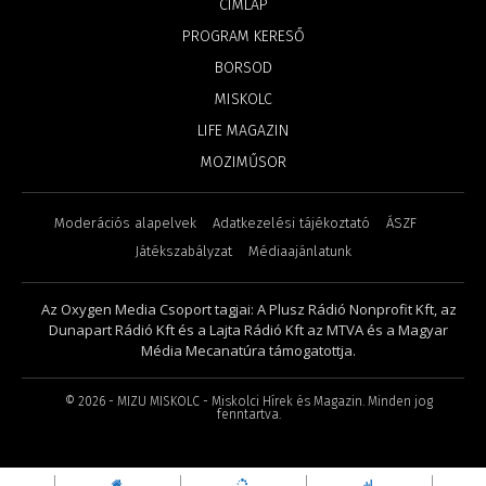
CÍMLAP
PROGRAM KERESŐ
BORSOD
MISKOLC
LIFE MAGAZIN
MOZIMŰSOR
Moderációs alapelvek
Adatkezelési tájékoztató
ÁSZF
Játékszabályzat
Médiaajánlatunk
Az Oxygen Media Csoport tagjai: A Plusz Rádió Nonprofit Kft, az
Dunapart Rádió Kft és a Lajta Rádió Kft az MTVA és a Magyar
Média Mecanatúra támogatottja.
©
2026
- MIZU MISKOLC - Miskolci Hírek és Magazin. Minden jog
fenntartva.