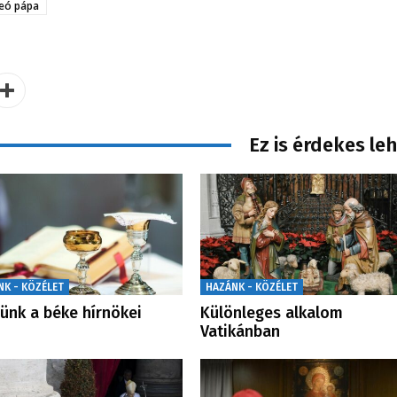
Leó pápa
Ez is érdekes le
NK - KÖZÉLET
HAZÁNK - KÖZÉLET
ünk a béke hírnökei
Különleges alkalom
Vatikánban