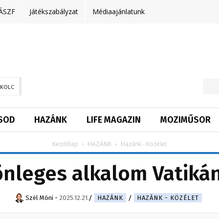
ÁSZF
Játékszabályzat
Médiaajánlatunk
SKOLC
SOD
HAZÁNK
LIFE MAGAZIN
MOZIMŰSOR
Kezdőlap
HAZÁNK
Hazánk - Közélet
önleges alkalom Vatiká
Szél Móni
-
2025.12.21.
HAZÁNK
HAZÁNK - KÖZÉLET