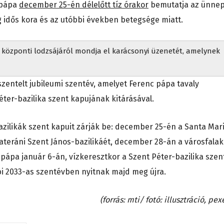
ó pápa
december 25-én délelőtt tíz órakor
bemutatja az ünnep
 idős kora és az utóbbi években betegsége miatt.
a központi lodzsájáról mondja el karácsonyi üzenetét, amelynek
zentelt jubileumi szentév, amelyet Ferenc pápa tavaly
ter-bazilika szent kapujának kitárásával.
azilikák szent kapuit zárják be: december 25-én a Santa Mar
ateráni Szent János-bazilikáét, december 28-án a városfala
eó pápa január 6-án, vízkeresztkor a Szent Péter-bazilika szen
bi 2033-as szentévben nyitnak majd meg újra.
(forrás: mti/ fotó: illusztráció, pex