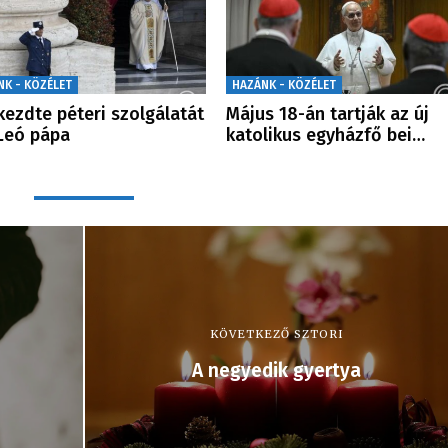
NK - KÖZÉLET
HAZÁNK - KÖZÉLET
ezdte péteri szolgálatát
Május 18-án tartják az új
 Leó pápa
katolikus egyházfő bei…
KÖVETKEZŐ SZTORI
A negyedik gyertya