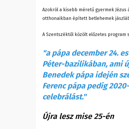
Azokról a kisebb méretű gyermek Jézus á
otthonaikban épített betlehemek jászlá
A Szentszéktől közölt előzetes program 
"a pápa december 24. est
Péter-bazilikában, ami ú
Benedek pápa idején szen
Ferenc pápa pedig 2020-t
celebrálást."
Újra lesz mise 25-én