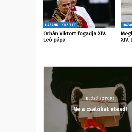
HAZÁNK - KÖZÉLET
HAZÁ
Orbán Viktort fogadja XIV.
Megk
Leó pápa
XIV.
ELŐZŐ SZTORI
Ne a csalókat etesd!