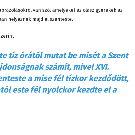
brázolásokról van szó, amelyeket az olasz gyerekek az
ban helyeznek majd el szenteste.
szerint
e tíz órától mutat be misét a Szent
jdonságnak számít, mivel XVI.
teste a mise fél tízkor kezdődött,
ól este fél nyolckor kezdte el a