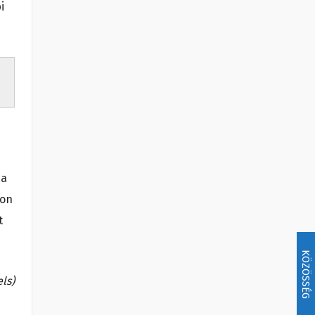
i
ia
kon
t
KÖZÖSSÉG
els)