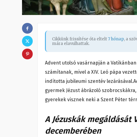
Cikkünk frissítése óta eltelt
7 hónap
, a sz
mára elavulhattak.
Advent utolsó vasárnapján a Vatikánban
számítanak, mivel a XIV. Leó pápa vezet
indította jubileumi szentév lezárásával.
gyermek Jézust ábrázoló szobrocskákra,
gyerekek visznek neki a Szent Péter térr
A Jézuskák megáldását V
decemberében