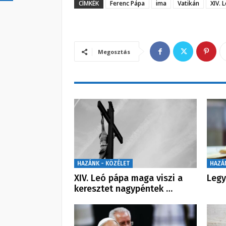
CÍMKÉK
Ferenc Pápa
ima
Vatikán
XIV. 
Megosztás
HAZÁNK - KÖZÉLET
HAZÁ
XIV. Leó pápa maga viszi a
Legy
keresztet nagypéntek …