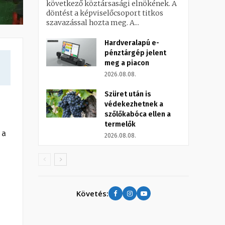
következő köztársasági elnökének. A
döntést a képviselőcsoport titkos
szavazással hozta meg. A...
Hardveralapú e-
pénztárgép jelent
meg a piacon
2026.08.08.
Szüret után is
védekezhetnek a
szőlőkabóca ellen a
termelők
 a
2026.08.08.
Követés: