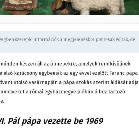
övegben szereplő információk a megjelenéskor pontosak voltak, de
 minden készen áll az ünnepekre, amelyek rendkívülinek
te első karácsony egybeesik az egy évvel ezelőtt Ferenc pápa
Advent utolsó vasárnapján a pápa szokás szerint áldását adja
 amelyeket a római egyházmegye plébániáihoz tartozó
e.
I. Pál pápa vezette be 1969