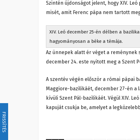
Szintén újdonságot jelent, hogy XIV. Le
misét, amit Ferenc pápa nem tartott meg
XIV. Leó december 25-én délben a bazilik
hagyományosan a béke a témája.
Az ünnepek alatt ér véget a reménynek s
december 24. este nyitott meg a Szent Pé
A szentév végén először a római pápai b
Maggiore-bazilikáét, december 27-én a l
kívüli Szent Pál-bazilikáét. Végül XIV. L
kapuját csukja be, amelyet a legközeleb
FRISSÍTÉS