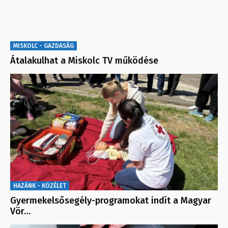
MISKOLC - GAZDASÁG
Átalakulhat a Miskolc TV működése
HAZÁNK - KÖZÉLET
Gyermekelsősegély-programokat indít a Magyar
Vör…