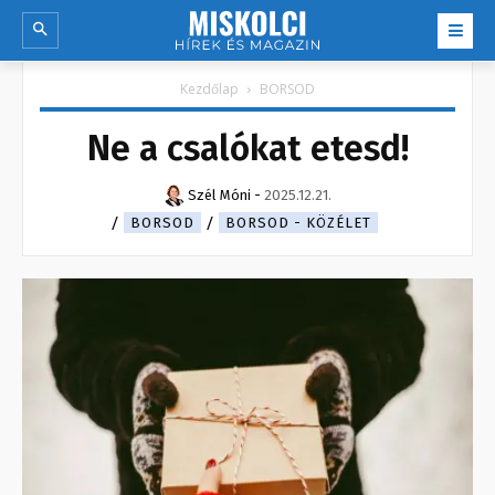
Kezdőlap
BORSOD
Ne a csalókat etesd!
Szél Móni
-
2025.12.21.
BORSOD
BORSOD - KÖZÉLET