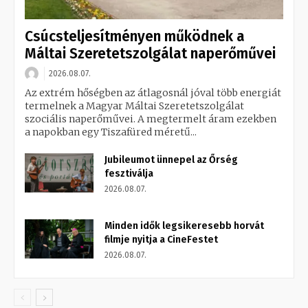
Csúcsteljesítményen működnek a
Máltai Szeretetszolgálat naperőművei
2026.08.07.
Az extrém hőségben az átlagosnál jóval több energiát
termelnek a Magyar Máltai Szeretetszolgálat
szociális naperőművei. A megtermelt áram ezekben
a napokban egy Tiszafüred méretű...
Jubileumot ünnepel az Őrség
fesztiválja
2026.08.07.
Minden idők legsikeresebb horvát
filmje nyitja a CineFestet
2026.08.07.