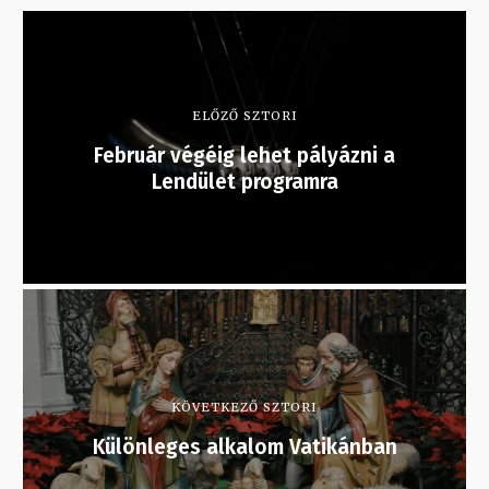
ELŐZŐ SZTORI
Február végéig lehet pályázni a
Lendület programra
KÖVETKEZŐ SZTORI
Különleges alkalom Vatikánban