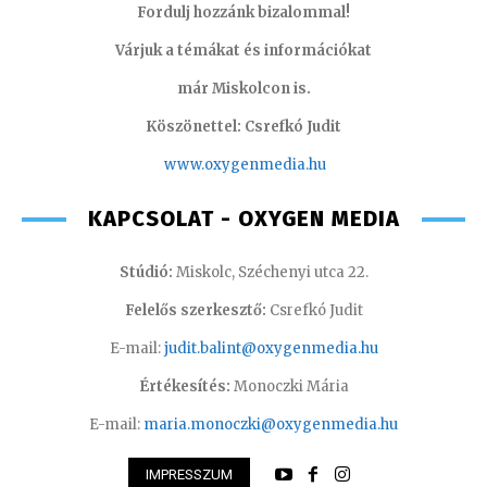
Fordulj hozzánk bizalommal!
Várjuk a témákat és információkat
már Miskolcon is.
Köszönettel: Csrefkó Judit
www.oxyge
nmedia.hu
KAPCSOLAT - OXYGEN MEDIA
Stúdió:
Miskolc, Széchenyi utca 22.
Felelős szerkesztő:
Csrefkó Judit
E-mail:
judit.balint@oxygenmedia.hu
Értékesítés:
Monoczki Mária
E-mail:
maria.monoczki@oxygenmedia.hu
IMPRESSZUM