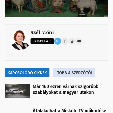
Szél Móni
ADATLAP
KAPCSOLÓDÓ CIKKEK
TÖBB A SZERZŐTŐL
Már 160 ezren várnak szigorúbb
szabályokat a magyar utakon
Átalakulhat a Miskolc TV működése