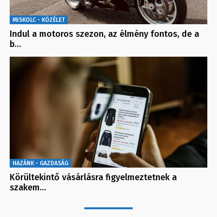
MISKOLC - KÖZÉLET
Indul a motoros szezon, az élmény fontos, de a
b…
HAZÁNK - GAZDASÁG
Körültekintő vásárlásra figyelmeztetnek a
szakem…