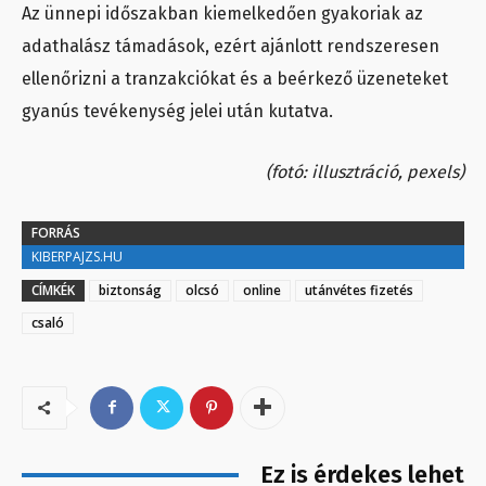
Az ünnepi időszakban kiemelkedően gyakoriak az
adathalász támadások, ezért ajánlott rendszeresen
ellenőrizni a tranzakciókat és a beérkező üzeneteket
gyanús tevékenység jelei után kutatva.
(fotó: illusztráció, pexels)
FORRÁS
KIBERPAJZS.HU
CÍMKÉK
biztonság
olcsó
online
utánvétes fizetés
csaló
Ez is érdekes lehet