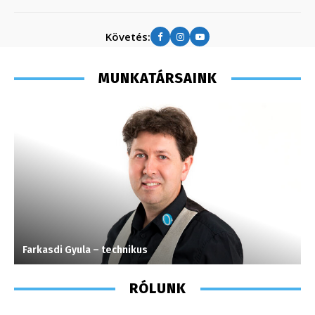
Követés:
MUNKATÁRSAINK
Farkasdi Gyula – technikus
S
RÓLUNK