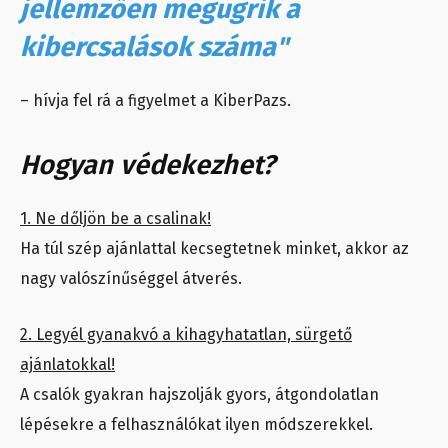
jellemzően megugrik a
kibercsalások száma"
– hívja fel rá a figyelmet a KiberPazs.
Hogyan védekezhet?
1. Ne dőljön be a csalinak!
Ha túl szép ajánlattal kecsegtetnek minket, akkor az
nagy valószínűséggel átverés.
2. Legyél gyanakvó a kihagyhatatlan, sürgető
ajánlatokkal!
A csalók gyakran hajszolják gyors, átgondolatlan
lépésekre a felhasználókat ilyen módszerekkel.