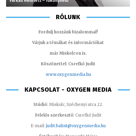
Farkas Henriett – főkönyvelő
S
RÓLUNK
Fordulj hozzánk bizalommal!
Várjuk a témákat és információkat
már Miskolcon is.
Köszönettel: Csrefkó Judit
www.oxyge
nmedia.hu
KAPCSOLAT - OXYGEN MEDIA
Stúdió:
Miskolc, Széchenyi utca 22.
Felelős szerkesztő:
Csrefkó Judit
E-mail:
judit.balint@oxygenmedia.hu