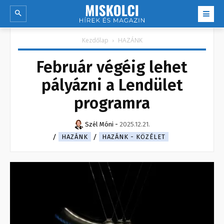
Kezdőlap
HAZÁNK
Február végéig lehet
pályázni a Lendület
programra
Szél Móni
-
2025.12.21.
HAZÁNK
HAZÁNK - KÖZÉLET