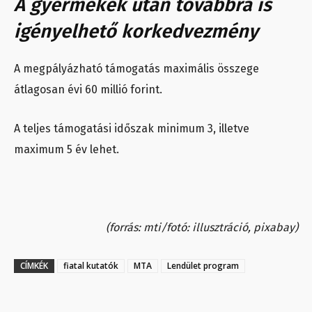
A gyermekek után továbbra is
igényelhető korkedvezmény
A megpályázható támogatás maximális összege
átlagosan évi 60 millió forint.
A teljes támogatási időszak minimum 3, illetve
maximum 5 év lehet.
(forrás: mti/fotó: illusztráció, pixabay)
CÍMKÉK
fiatal kutatók
MTA
Lendület program