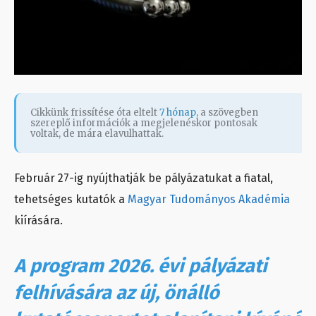
Cikkünk frissítése óta eltelt
7 hónap
, a szövegben
szereplő információk a megjelenéskor pontosak
voltak, de mára elavulhattak.
Február 27-ig nyújthatják be pályázatukat a fiatal,
tehetséges kutatók a
Magyar Tudományos Akadémia
kiírására.
A program 2026. évi pályázati
felhívására az új, önálló