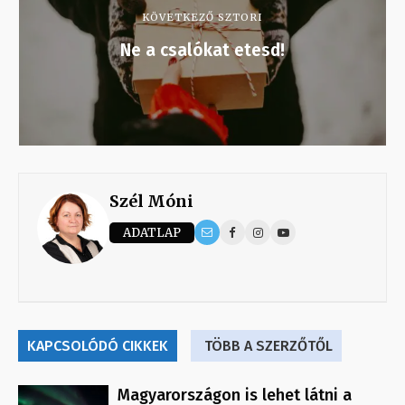
KÖVETKEZŐ SZTORI
Ne a csalókat etesd!
Szél Móni
ADATLAP
KAPCSOLÓDÓ CIKKEK
TÖBB A SZERZŐTŐL
Magyarországon is lehet látni a