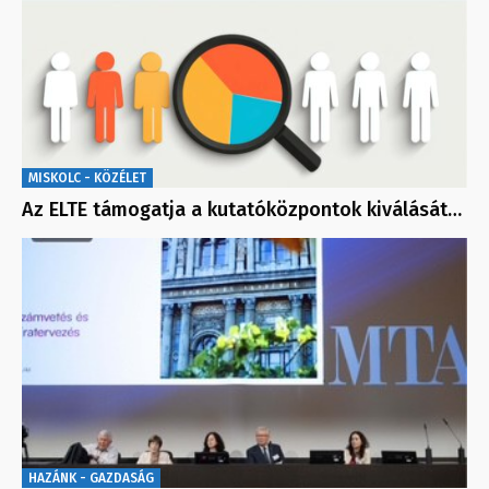
MISKOLC - KÖZÉLET
Az ELTE támogatja a kutatóközpontok kiválását…
HAZÁNK - GAZDASÁG