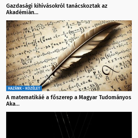
Gazdasági kihívásokról tanácskoztak az
Akadémián…
HAZÁNK - KÖZÉLET
A matematikáé a főszerep a Magyar Tudományos
Aka…