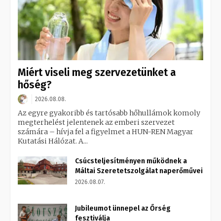
Miért viseli meg szervezetünket a
hőség?
2026.08.08.
Az egyre gyakoribb és tartósabb hőhullámok komoly
megterhelést jelentenek az emberi szervezet
számára – hívja fel a figyelmet a HUN-REN Magyar
Kutatási Hálózat. A...
Csúcsteljesítményen működnek a
Máltai Szeretetszolgálat naperőművei
2026.08.07.
Jubileumot ünnepel az Őrség
fesztiválja