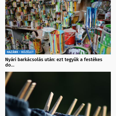
HAZÁNK - KÖZÉLET
Nyári barkácsolás után: ezt tegyük a festékes
do…