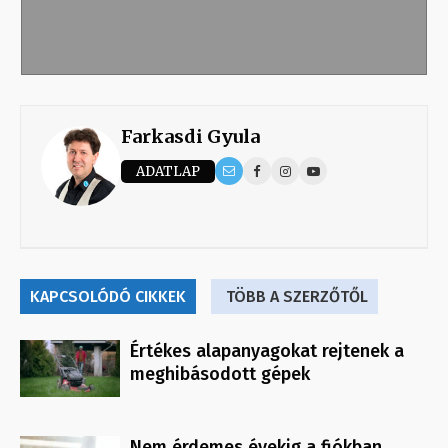
Farkasdi Gyula
ADATLAP
KAPCSOLÓDÓ CIKKEK
TÖBB A SZERZŐTŐL
Értékes alapanyagokat rejtenek a
meghibásodott gépek
Nem érdemes évekig a fiókban