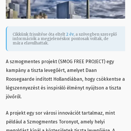
Cikkünk frissítése óta eltelt
2 év
, a szövegben szereplő
információk a megjelenéskor pontosak voltak, de
mára elavulhattak.
A szmogmentes projekt (SMOG FREE PROJECT) egy
kampány a tiszta levegőért, amelyet Daan
Roosegaarde indított Hollandiában, hogy csökkentse a
légszennyezést és inspiráló élményt nyújtson a tiszta
jövőről.
A projekt egy sor városi innovációt tartalmaz, mint
például a Szmogmentes Toronyot, amely helyi
megoldást kínál a közterületek tiszta levegőjére. A