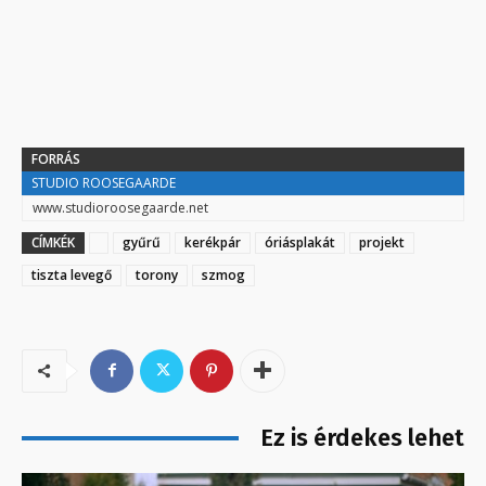
FORRÁS
STUDIO ROOSEGAARDE
www.studioroosegaarde.net
CÍMKÉK
gyűrű
kerékpár
óriásplakát
projekt
tiszta levegő
torony
szmog
Ez is érdekes lehet