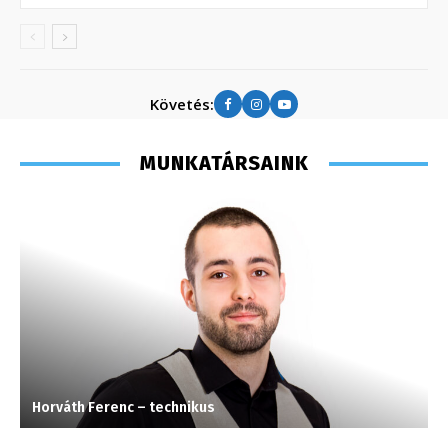
Követés:
MUNKATÁRSAINK
Horváth Ferenc – technikus
S