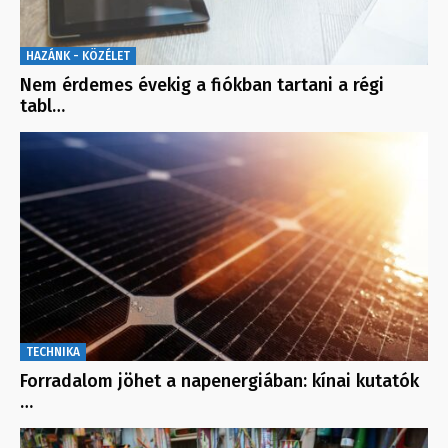
HAZÁNK - KÖZÉLET
Nem érdemes évekig a fiókban tartani a régi
tabl…
TECHNIKA
Forradalom jöhet a napenergiában: kínai kutatók
…