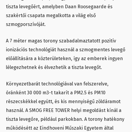
tiszta levegőért, amelyben Daan Roosegaarde és
szakértői csapata megalkotta a világ első
szmogporszívóját.
A 7 méter magas torony szabadalmaztatott pozitív
ionizációs technológiát használ a szmogmentes levegő
előállítására a közterületeken, így az emberek ingyen
lélegezhetnek és élvezhetik a tiszta levegőt.
Környezetbarát technológiával van felszerelve,
óránként 30 000 m3-t takarít a PM2.5 és PM10
részecskékkel együtt, és kis mennyiségű zöldáramot
használ. A SMOG FREE TOWER helyi megoldást kínál a
tiszta levegőre, például parkokban. A torony hatékony
működésétt az Eindhoveni Műszaki Egyetem által