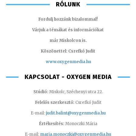
RÓLUNK
Fordulj hozzánk bizalommal!
Várjuk a témákat és információkat
már Miskolcon is.
Köszönettel: Csrefkó Judit
www.oxyge
nmedia.hu
KAPCSOLAT - OXYGEN MEDIA
Stúdió:
Miskolc, Széchenyi utca 22.
Felelős szerkesztő:
Csrefkó Judit
E-mail:
judit.balint@oxygenmedia.hu
Értékesítés:
Monoczki Mária
E-mail:
maria.monoczki@oxygenmedia.hu