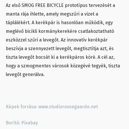
Az első SMOG FREE BICYCLE prototípus tervezését a
manta rája ihlette, amely megszűri a vizet a
táplálékért. A kerékpár is hasonlóan működik, egy
meglévő bicikli kormánykerekére csatlakoztatható
eszközzel szűri a levegőt. Az innovatív kerékpár
beszívja a szennyezett levegőt, megtisztítja azt, és
tiszta levegőt bocsát ki a kerékpáros köré. A cél az,
hogy a szmogmentes városok közegévé tegyék, tiszta
levegőt generálva.
Képek forrása: www.studioroosegaarde.net
Borító: Pixabay