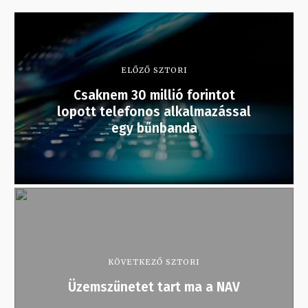
ELŐZŐ SZTORI
Csaknem 30 millió forintot
lopott telefonos alkalmazással
egy bűnbanda
KÖVETKEZŐ SZTORI
Üzemszünetet tart ma a NAV