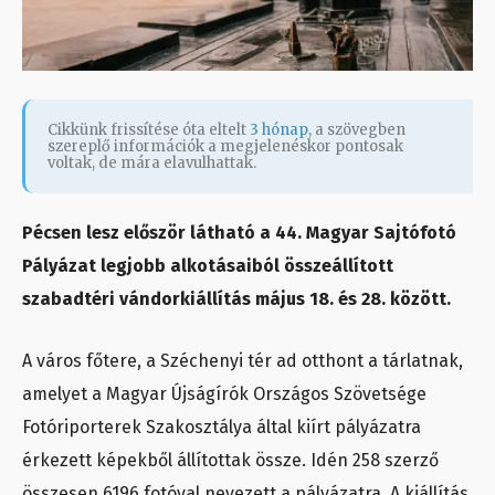
Cikkünk frissítése óta eltelt
3 hónap
, a szövegben
szereplő információk a megjelenéskor pontosak
voltak, de mára elavulhattak.
Pécsen lesz először látható a 44. Magyar Sajtófotó
Pályázat legjobb alkotásaiból összeállított
szabadtéri vándorkiállítás május 18. és 28. között.
A város főtere, a Széchenyi tér ad otthont a tárlatnak,
amelyet a Magyar Újságírók Országos Szövetsége
Fotóriporterek Szakosztálya által kiírt pályázatra
érkezett képekből állítottak össze. Idén 258 szerző
összesen 6196 fotóval nevezett a pályázatra. A kiállítás