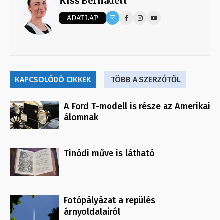
Kiss Bernadett
ADATLAP
KAPCSOLÓDÓ CIKKEK
TÖBB A SZERZŐTŐL
A Ford T-modell is része az Amerikai
álomnak
Tinódi műve is látható
Fotópályázat a repülés
árnyoldalairól