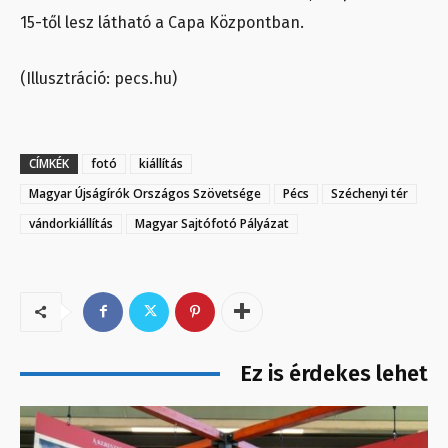
15-től lesz látható a Capa Központban.
(Illusztráció: pecs.hu)
CÍMKÉK
fotó
kiállítás
Magyar Újságírók Országos Szövetsége
Pécs
Széchenyi tér
vándorkiállítás
Magyar Sajtófotó Pályázat
Ez is érdekes lehet