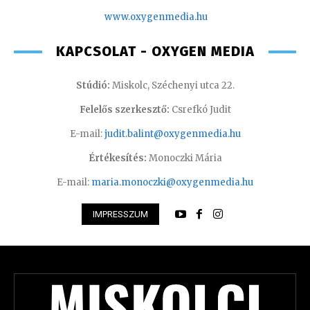
www.oxyge
nmedia.hu
KAPCSOLAT - OXYGEN MEDIA
Stúdió:
Miskolc, Széchenyi utca 22.
Felelős szerkesztő:
Csrefkó Judit
E-mail:
judit.balint@oxygenmedia.hu
Értékesítés:
Monoczki Mária
E-mail:
maria.monoczki@oxygenmedia.hu
IMPRESSZUM