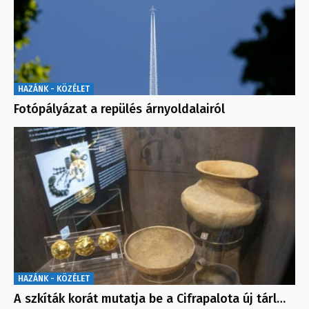
HAZÁNK - KÖZÉLET
Fotópályázat a repülés árnyoldalairól
HAZÁNK - KÖZÉLET
A szkíták korát mutatja be a Cifrapalota új tárl…