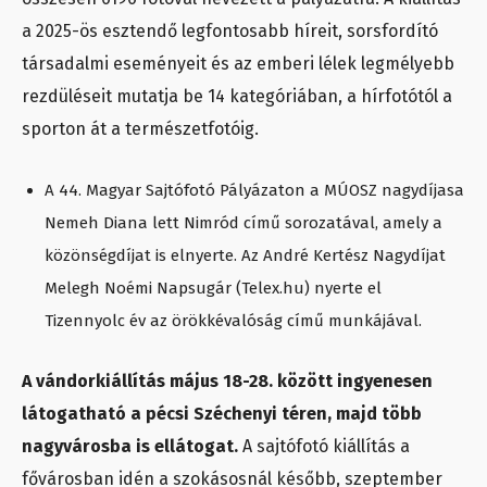
a 2025-ös esztendő legfontosabb híreit, sorsfordító
társadalmi eseményeit és az emberi lélek legmélyebb
rezdüléseit mutatja be 14 kategóriában, a hírfotótól a
sporton át a természetfotóig.
A 44. Magyar Sajtófotó Pályázaton a MÚOSZ nagydíjasa
Nemeh Diana lett Nimród című sorozatával, amely a
közönségdíjat is elnyerte. Az André Kertész Nagydíjat
Melegh Noémi Napsugár (Telex.hu) nyerte el
Tizennyolc év az örökkévalóság című munkájával.
A vándorkiállítás május 18-28. között ingyenesen
látogatható a pécsi Széchenyi téren, majd több
nagyvárosba is ellátogat.
A sajtófotó kiállítás a
fővárosban idén a szokásosnál később, szeptember