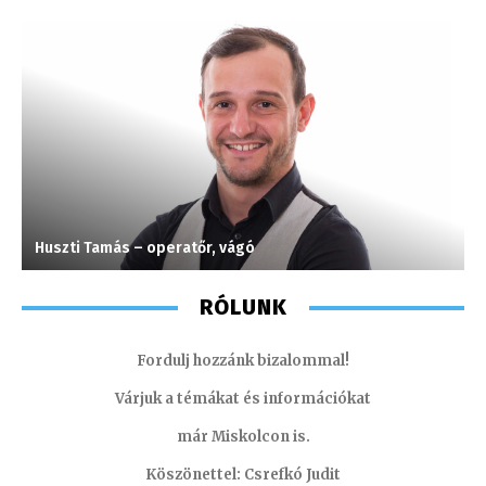
Huszti Tamás – operatőr, vágó
K
RÓLUNK
Fordulj hozzánk bizalommal!
Várjuk a témákat és információkat
már Miskolcon is.
Köszönettel: Csrefkó Judit