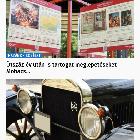
HAZÁNK - KÖZÉLET
Ötszáz év után is tartogat meglepetéseket
Mohács…