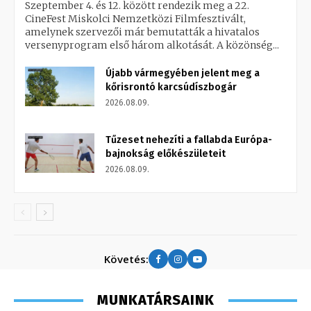
Szeptember 4. és 12. között rendezik meg a 22.
CineFest Miskolci Nemzetközi Filmfesztivált,
amelynek szervezői már bemutatták a hivatalos
versenyprogram első három alkotását. A közönség...
Újabb vármegyében jelent meg a
kőrisrontó karcsúdíszbogár
2026.08.09.
Tűzeset nehezíti a fallabda Európa-
bajnokság előkészületeit
2026.08.09.
Követés:
MUNKATÁRSAINK