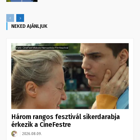
NEKED AJÁNLJUK
Három rangos fesztivál sikerdarabja
érkezik a CineFestre
2026.08.09.