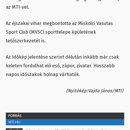
az MTI-vel.
Az éjszakai vihar megbontotta az Miskolci Vasutas
Sport Club (MVSC) sporttelepe épületének
tetőszerkezetét is.
Az Időkép jelentése szerint délután inkább már csak
keleten fordulhat elő eső, zápor, zivatar. Hosszabb
napos időszakok holnap várhatók.
(Nyitókép:Vajda János/MTI)
FORRÁS
MTI.HU