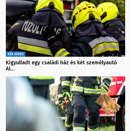
KÉK HÍREK
Kigyulladt egy családi ház és két személyautó
Al…