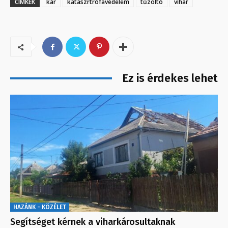
CÍMKÉK
kár
kataszrtrófavédelem
tűzoltó
vihar
Ez is érdekes lehet
HAZÁNK - KÖZÉLET
Segítséget kérnek a viharkárosultaknak