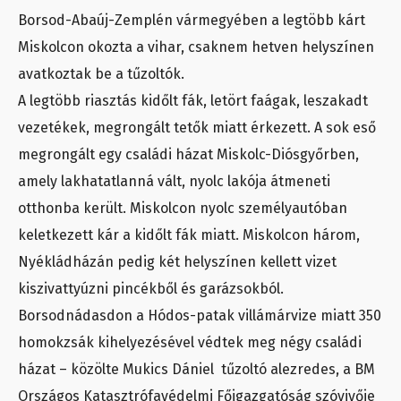
Borsod-Abaúj-Zemplén vármegyében a legtöbb kárt
Miskolcon okozta a vihar, csaknem hetven helyszínen
avatkoztak be a tűzoltók.
A legtöbb riasztás kidőlt fák, letört faágak, leszakadt
vezetékek, megrongált tetők miatt érkezett. A sok eső
megrongált egy családi házat Miskolc-Diósgyőrben,
amely lakhatatlanná vált, nyolc lakója átmeneti
otthonba került. Miskolcon nyolc személyautóban
keletkezett kár a kidőlt fák miatt. Miskolcon három,
Nyékládházán pedig két helyszínen kellett vizet
kiszivattyúzni pincékből és garázsokból.
Borsodnádasdon a Hódos-patak villámárvize miatt 350
homokzsák kihelyezésével védtek meg négy családi
házat – közölte Mukics Dániel tűzoltó alezredes, a BM
Országos Katasztrófavédelmi Főigazgatóság szóvivője