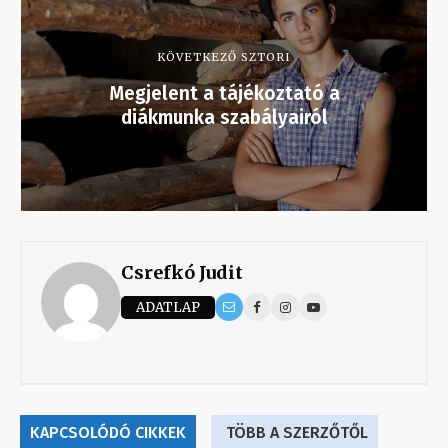
KÖVETKEZŐ SZTORI
Megjelent a tájékoztató a
diákmunka szabályairól
Csrefkó Judit
ADATLAP
KAPCSOLÓDÓ CIKKEK
TÖBB A SZERZŐTŐL