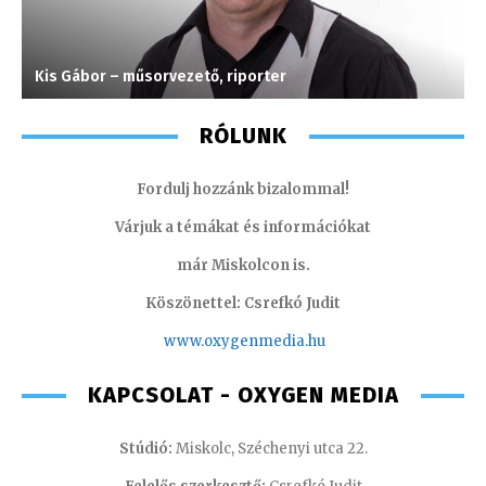
Kis Gábor – műsorvezető, riporter
T
RÓLUNK
Fordulj hozzánk bizalommal!
Várjuk a témákat és információkat
már Miskolcon is.
Köszönettel: Csrefkó Judit
www.oxyge
nmedia.hu
KAPCSOLAT - OXYGEN MEDIA
Stúdió:
Miskolc, Széchenyi utca 22.