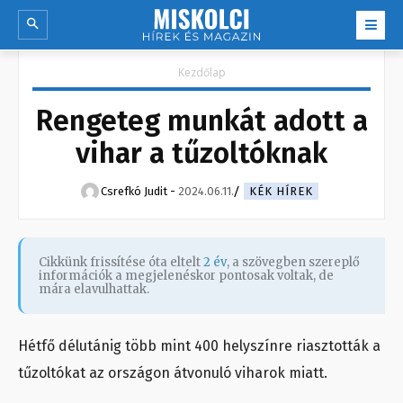
Kezdőlap
Rengeteg munkát adott a
vihar a tűzoltóknak
Csrefkó Judit
-
2024.06.11.
KÉK HÍREK
Cikkünk frissítése óta eltelt
2 év
, a szövegben szereplő
információk a megjelenéskor pontosak voltak, de
mára elavulhattak.
Hétfő délutánig több mint 400 helyszínre riasztották a
tűzoltókat az országon átvonuló viharok miatt.