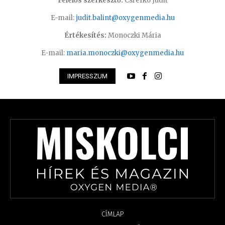
Felelős szerkesztő:
Csrefkó Judit
E-mail:
judit.balint@oxygenmedia.hu
Értékesítés:
Monoczki Mária
E-mail:
maria.monoczki@oxygenmedia.hu
IMPRESSZUM
CÍMLAP