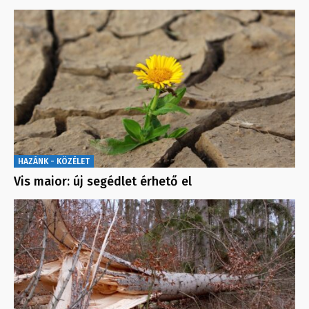
HAZÁNK - KÖZÉLET
Vis maior: új segédlet érhető el