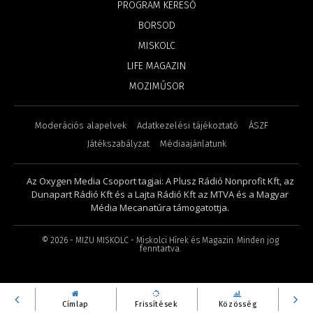
PROGRAM KERESŐ
BORSOD
MISKOLC
LIFE MAGAZIN
MOZIMŰSOR
Moderációs alapelvek
Adatkezelési tájékoztató
ÁSZF
Játékszabályzat
Médiaajánlatunk
Az Oxygen Media Csoport tagjai: A Plusz Rádió Nonprofit Kft, az
Dunapart Rádió Kft és a Lajta Rádió Kft az MTVA és a Magyar
Média Mecanatúra támogatottja.
©
2026
- MIZU MISKOLC - Miskolci Hírek és Magazin. Minden jog
fenntartva.
Címlap
Frissítések
Közösség