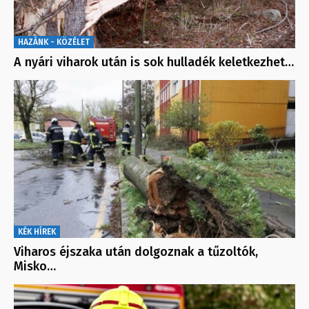
HAZÁNK - KÖZÉLET
A nyári viharok után is sok hulladék keletkezhet…
KÉK HÍREK
Viharos éjszaka után dolgoznak a tűzoltók,
Misko…