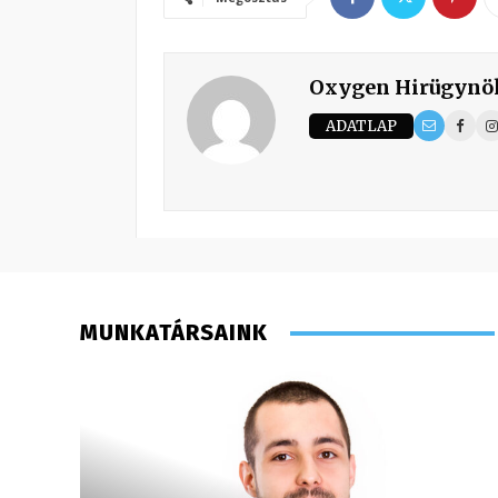
Oxygen Hirügynö
ADATLAP
MUNKATÁRSAINK