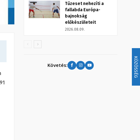
Tűzeset nehezíti a
fallabda Európa-
bajnokság
előkészületeit
2026.08.09.
KÖZÖSSÉG
Követés:
n
191