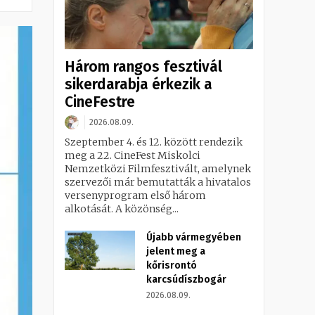
Három rangos fesztivál
sikerdarabja érkezik a
CineFestre
2026.08.09.
Szeptember 4. és 12. között rendezik
meg a 22. CineFest Miskolci
Nemzetközi Filmfesztivált, amelynek
szervezői már bemutatták a hivatalos
versenyprogram első három
alkotását. A közönség...
Újabb vármegyében
jelent meg a
kőrisrontó
karcsúdíszbogár
2026.08.09.