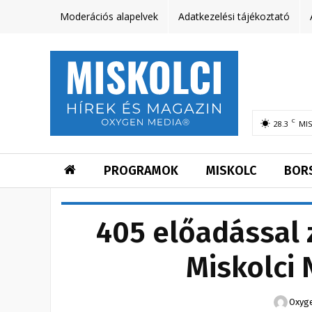
Moderációs alapelvek
Adatkezelési tájékoztató
C
28.3
MI
PROGRAMOK
MISKOLC
BOR
405 előadással 
Miskolci 
Oxyge