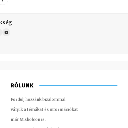
kség
RÓLUNK
Fordulj hozzánk bizalommal!
Várjuk a témákat és információkat
már Miskolcon is.