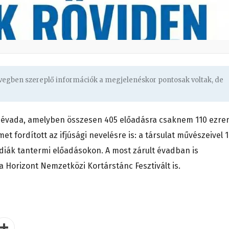
övegben szereplő információk a megjelenéskor pontosak voltak, de
2. évada, amelyben összesen 405 előadásra csaknem 110 ezre
met fordított az ifjúsági nevelésre is: a társulat művészeivel 
diák tantermi előadásokon. A most zárult évadban is
Horizont Nemzetközi Kortárstánc Fesztivált is.