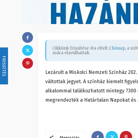
Cikkünk frissítése óta eltelt
2 hónap
, a sz
mára elavulhattak.
FRISSÍTÉS
Lezárult a Miskolci Nemzeti Színház 20
váltottak jegyet. A színház kiemelt figyel
alkalommal találkozhatott mintegy 7300 
megrendezték a Határtalan Napokat és a 
Megosztás