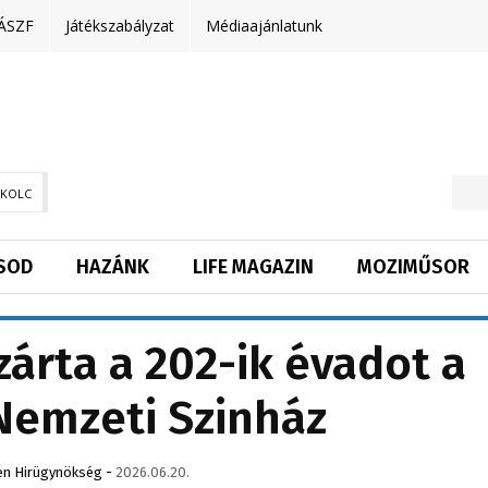
ÁSZF
Játékszabályzat
Médiaajánlatunk
SKOLC
SOD
HAZÁNK
LIFE MAGAZIN
MOZIMŰSOR
zárta a 202-ik évadot a
Nemzeti Szinház
n Hirügynökség
-
2026.06.20.