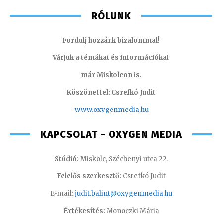
RÓLUNK
Fordulj hozzánk bizalommal!
Várjuk a témákat és információkat
már Miskolcon is.
Köszönettel: Csrefkó Judit
www.oxyge
nmedia.hu
KAPCSOLAT - OXYGEN MEDIA
Stúdió:
Miskolc, Széchenyi utca 22.
Felelős szerkesztő:
Csrefkó Judit
E-mail:
judit.balint@oxygenmedia.hu
Értékesítés:
Monoczki Mária