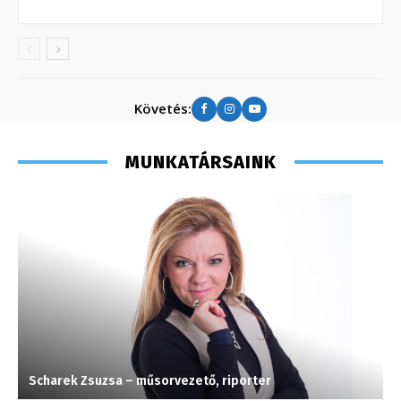
Követés:
MUNKATÁRSAINK
Scharek Zsuzsa – műsorvezető, riporter
V