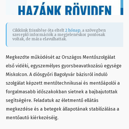
Cikkünk frissítése óta eltelt
2 hónap
, a szövegben
szereplő információk a megjelenéskor pontosak
voltak, de mára elavulhattak.
Megkezdte működését az Országos Mentőszolgálat
első vidéki, egyszemélyes gyorsbeavatkozású egysége
Miskolcon. A diósgyőri Bagolyvár bázisról induló
szolgálat képzett mentőtechnikusai és mentőápolói a
forgalmasabb időszakokban sietnek a bajbajutottak
segítségére. Feladatuk az életmentő ellátás
megkezdése és a betegek állapotának stabilizálása a
mentőautó kiérkezéséig.