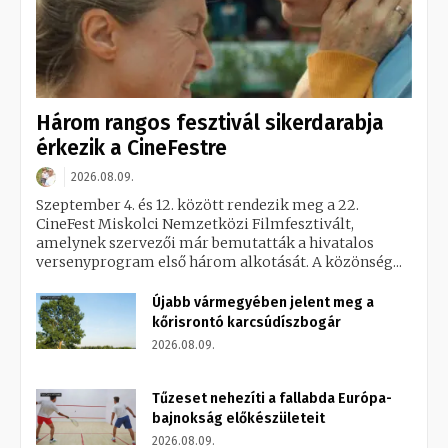
Három rangos fesztivál sikerdarabja
érkezik a CineFestre
2026.08.09.
Szeptember 4. és 12. között rendezik meg a 22.
CineFest Miskolci Nemzetközi Filmfesztivált,
amelynek szervezői már bemutatták a hivatalos
versenyprogram első három alkotását. A közönség...
Újabb vármegyében jelent meg a
kőrisrontó karcsúdíszbogár
2026.08.09.
Tűzeset nehezíti a fallabda Európa-
bajnokság előkészületeit
2026.08.09.