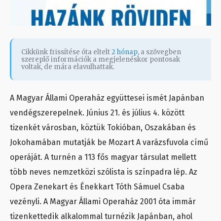
Cikkünk frissítése óta eltelt
2 hónap
, a szövegben
szereplő információk a megjelenéskor pontosak
voltak, de mára elavulhattak.
A Magyar Állami Operaház együttesei ismét Japánban
vendégszerepelnek. Június 21. és július 4. között
tizenkét városban, köztük Tokióban, Oszakában és
Jokohamában mutatják be Mozart A varázsfuvola című
operáját. A turnén a 113 fős magyar társulat mellett
több neves nemzetközi szólista is színpadra lép. Az
Opera Zenekart és Énekkart Tóth Sámuel Csaba
vezényli. A Magyar Állami Operaház 2001 óta immár
tizenkettedik alkalommal turnézik Japánban, ahol