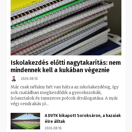
Iskolakezdés előtti nagytakarítás: nem
mindennek kell a kukában végeznie
2026.08.10.
Már csak néhány hét van hátra az iskolakezdésig, így
sok családban megkezdődik a gyerekszobák,
íróasztalok és tanszeres polcok átválogatása. A nyár
végi rendrakás jó...
A DVTK kikapott Soroksáron, a hazaiak
élre álltak
2026.08.10.