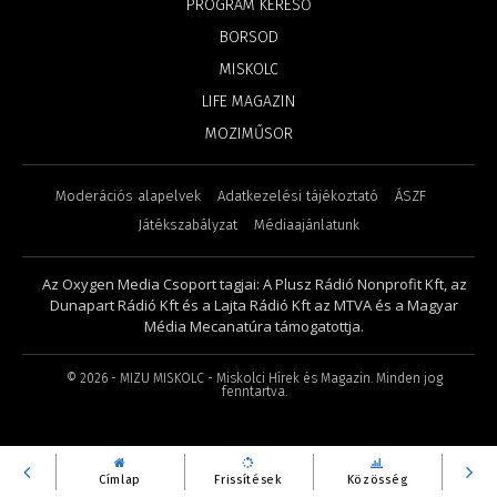
PROGRAM KERESŐ
BORSOD
MISKOLC
LIFE MAGAZIN
MOZIMŰSOR
Moderációs alapelvek
Adatkezelési tájékoztató
ÁSZF
Játékszabályzat
Médiaajánlatunk
Az Oxygen Media Csoport tagjai: A Plusz Rádió Nonprofit Kft, az
Dunapart Rádió Kft és a Lajta Rádió Kft az MTVA és a Magyar
Média Mecanatúra támogatottja.
©
2026
- MIZU MISKOLC - Miskolci Hírek és Magazin. Minden jog
fenntartva.
Címlap
Frissítések
Közösség