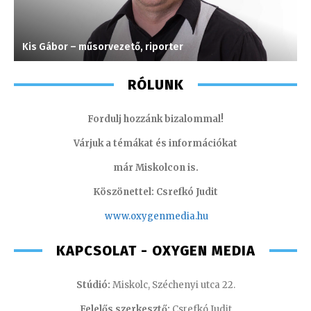
Kis Gábor – műsorvezető, riporter
T
RÓLUNK
Fordulj hozzánk bizalommal!
Várjuk a témákat és információkat
már Miskolcon is.
Köszönettel: Csrefkó Judit
www.oxyge
nmedia.hu
KAPCSOLAT - OXYGEN MEDIA
Stúdió:
Miskolc, Széchenyi utca 22.
Felelős szerkesztő:
Csrefkó Judit