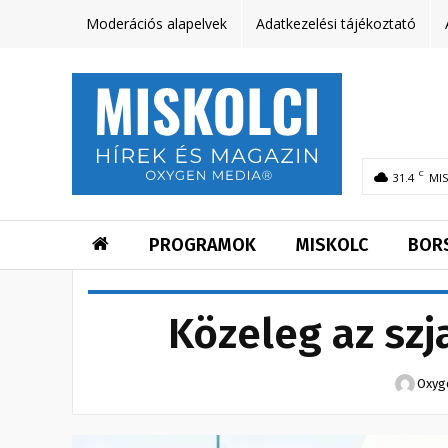
Moderációs alapelvek
Adatkezelési tájékoztató
C
31.4
MI
PROGRAMOK
MISKOLC
BOR
Közeleg az szj
Oxyg