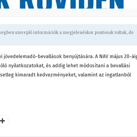
övegben szereplő információk a megjelenéskor pontosak voltak, de
i jövedelemadó-bevallások benyújtására. A NAV május 20-ái
zóló nyilatkozatokat, és addig lehet módosítani a bevallási
 esetleg kimaradt kedvezményeket, valamint az ingatlanból