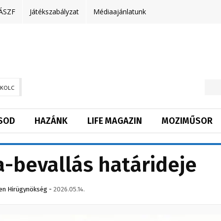
ÁSZF
Játékszabályzat
Médiaajánlatunk
SKOLC
SOD
HAZÁNK
LIFE MAGAZIN
MOZIMŰSOR
a-bevallás határideje
en Hirügynökség
-
2026.05.14.