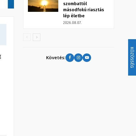
szombattól
másodfokú riasztás
lép életbe
2026.08.07.
KÖZÖSSÉG
g
Követés: