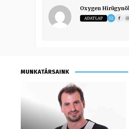
Oxygen Hirügynö
ADATLAP
MUNKATÁRSAINK