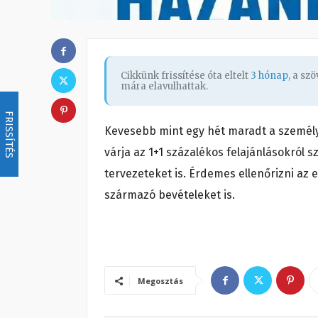
Cikkünk frissítése óta eltelt
3 hónap
, a sz
mára elavulhattak.
FRISSÍTÉS
Kevesebb mint egy hét maradt a személy
várja az 1+1 százalékos felajánlásokról s
tervezeteket is. Érdemes ellenőrizni az
származó bevételeket is.
Megosztás