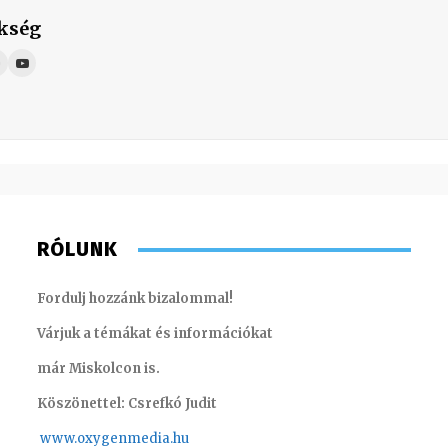
kség
RÓLUNK
Fordulj hozzánk bizalommal!
Várjuk a témákat és információkat
már Miskolcon is.
Köszönettel: Csrefkó Judit
www.oxyge
nmedia.hu