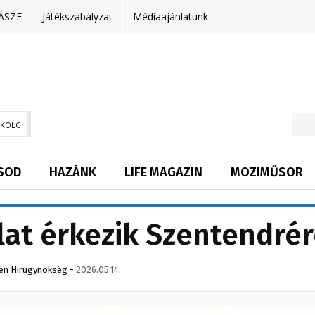
ÁSZF
Játékszabályzat
Médiaajánlatunk
SKOLC
SOD
HAZÁNK
LIFE MAGAZIN
MOZIMŰSOR
at érkezik Szentendré
en Hirügynökség
-
2026.05.14.