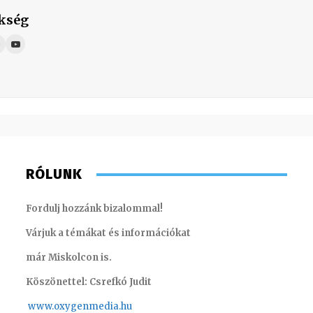
kség
RÓLUNK
Fordulj hozzánk bizalommal!
Várjuk a témákat és információkat
már Miskolcon is.
Köszönettel: Csrefkó Judit
www.oxyge
nmedia.hu