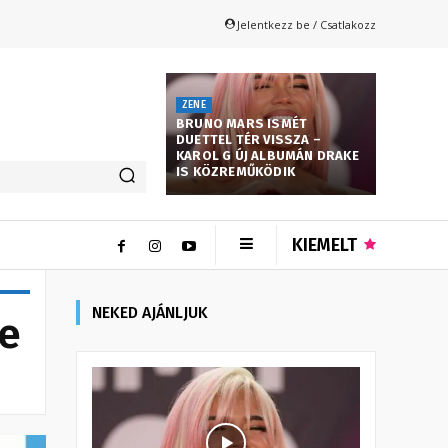
Jelentkezz be / Csatlakozz
ZENE
BRUNO MARS ISMÉT
DUETTEL TÉR VISSZA –
KAROL G ÚJ ALBUMÁN DRAKE
IS KÖZREMŰKÖDIK
KIEMELT
NEKED AJÁNLJUK
re