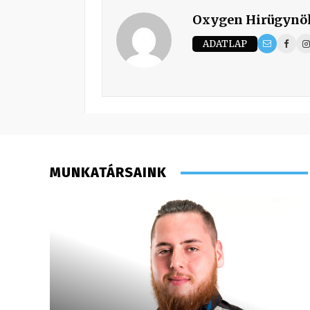
Oxygen Hirügynö
ADATLAP
MUNKATÁRSAINK