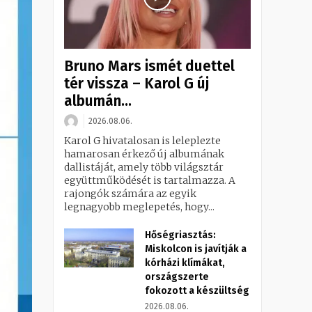
Bruno Mars ismét duettel
tér vissza – Karol G új
albumán...
2026.08.06.
Karol G hivatalosan is leleplezte
hamarosan érkező új albumának
dallistáját, amely több világsztár
együttműködését is tartalmazza. A
rajongók számára az egyik
legnagyobb meglepetés, hogy...
Hőségriasztás:
Miskolcon is javítják a
kórházi klímákat,
országszerte
fokozott a készültség
2026.08.06.