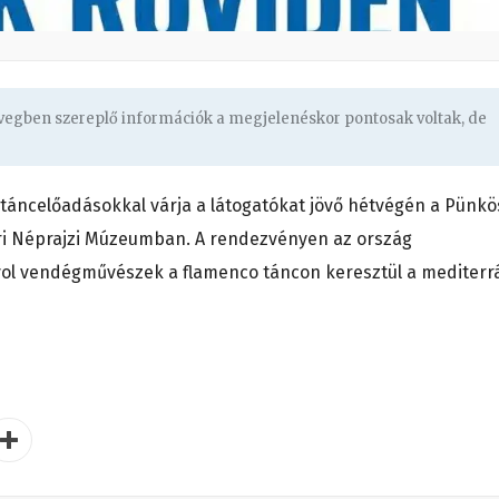
övegben szereplő információk a megjelenéskor pontosak voltak, de
áncelőadásokkal várja a látogatókat jövő hétvégén a Pünkö
i Néprajzi Múzeumban. A rendezvényen az ország
yol vendégművészek a flamenco táncon keresztül a mediterr