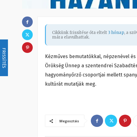
Cikkünk frissítése óta eltelt
3 hónap
, a sz
mára elavulhattak.
FRISSÍTÉS
Kézműves bemutatókkal, népzenével és t
Örökség Ünnep a szentendrei Szabadtér
hagyományőrző csoportjai mellett span
kultúrát mutatják meg.
Megosztás