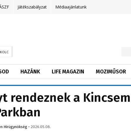
ÁSZF
Játékszabályzat
Médiaajánlatunk
SKOLC
SOD
HAZÁNK
LIFE MAGAZIN
MOZIMŰSOR
yt rendeznek a Kincsem
Parkban
n Hirügynökség
-
2026.05.08.