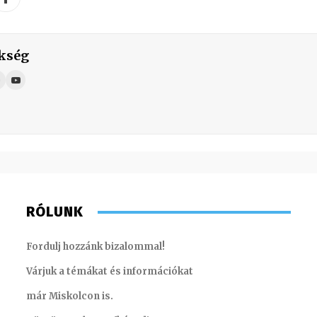
kség
RÓLUNK
Fordulj hozzánk bizalommal!
Várjuk a témákat és információkat
már Miskolcon is.