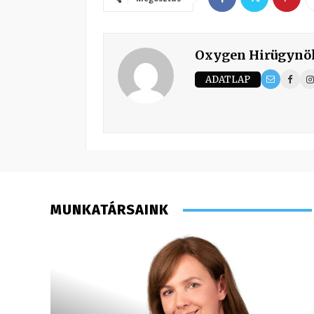
Oxygen Hirügynö
ADATLAP
MUNKATÁRSAINK