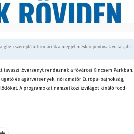
övegben szereplő információk a megjelenéskor pontosak voltak, de
 tavaszi lóversenyt rendeznek a fővárosi Kincsem Parkban.
 ügető és agárversenyek, női amatőr Európa-bajnokság,
klődőket. A programokat nemzetközi ízvilágot kínáló food-