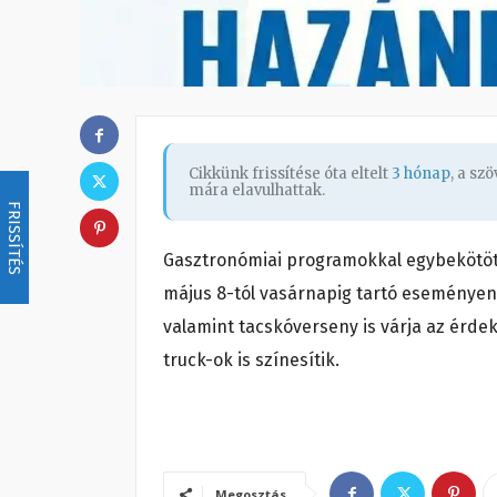
Cikkünk frissítése óta eltelt
3 hónap
, a sz
mára elavulhattak.
FRISSÍTÉS
Gasztronómiai programokkal egybekötött
május 8-tól vasárnapig tartó eseményen
valamint tacskóverseny is várja az érde
truck-ok is színesítik.
Megosztás