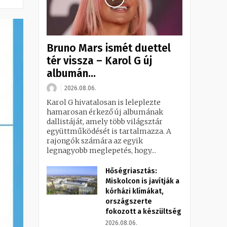
Bruno Mars ismét duettel
tér vissza – Karol G új
albumán...
2026.08.06.
Karol G hivatalosan is leleplezte
hamarosan érkező új albumának
dallistáját, amely több világsztár
együttműködését is tartalmazza. A
rajongók számára az egyik
legnagyobb meglepetés, hogy...
Hőségriasztás:
Miskolcon is javítják a
kórházi klímákat,
országszerte
fokozott a készültség
2026.08.06.