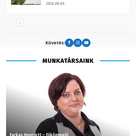
2026.08.09.
Követés:
MUNKATÁRSAINK
Farkas Henriett – főkönyvelő
S