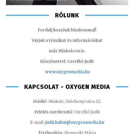
RÓLUNK
Fordulj hozzánk bizalommal!
Várjuk a témákat és információkat
már Miskolcon is.
Köszönettel: Csrefkó Judit
www.oxyge
nmedia.hu
KAPCSOLAT - OXYGEN MEDIA
Stúdió:
Miskolc, Széchenyi utca 22.
Felelős szerkesztő:
Csrefkó Judit
E-mail:
judit.balint@oxygenmedia.hu
Értékesítés:
Monoczki Mária