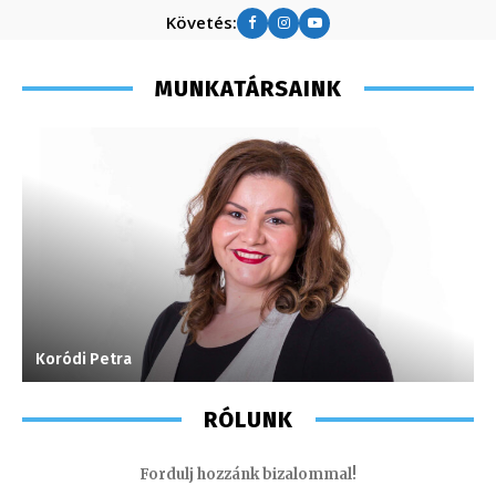
Követés:
MUNKATÁRSAINK
Koródi Petra
T
RÓLUNK
Fordulj hozzánk bizalommal!