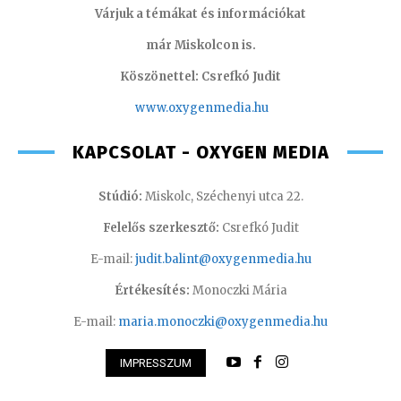
Várjuk a témákat és információkat
már Miskolcon is.
Köszönettel: Csrefkó Judit
www.oxyge
nmedia.hu
KAPCSOLAT - OXYGEN MEDIA
Stúdió:
Miskolc, Széchenyi utca 22.
Felelős szerkesztő:
Csrefkó Judit
E-mail:
judit.balint@oxygenmedia.hu
Értékesítés:
Monoczki Mária
E-mail:
maria.monoczki@oxygenmedia.hu
IMPRESSZUM