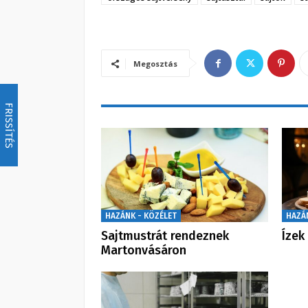
Megosztás
FRISSÍTÉS
HAZÁNK - KÖZÉLET
HAZÁ
Sajtmustrát rendeznek
Ízek
Martonvásáron