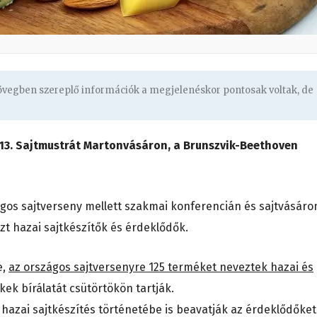
zövegben szereplő információk a megjelenéskor pontosak voltak, de
a 13. Sajtmustrát Martonvásáron, a Brunszvik-Beethoven
os sajtverseny mellett szakmai konferencián és sajtvásáro
zt hazai sajtkészítők és érdeklődők.
e,
az országos sajtversenyre 125 terméket neveztek hazai és
kek bírálatát csütörtökön tartják.
hazai sajtkészítés történetébe is beavatják az érdeklődőket