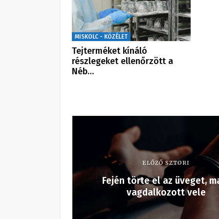
MISKOLC - KÖZÉLET
Tejterméket kínáló
részlegeket ellenőrzött a
Néb…
ELŐZŐ SZTORI
Fején törte el az üveget, m
vagdalkozott vele