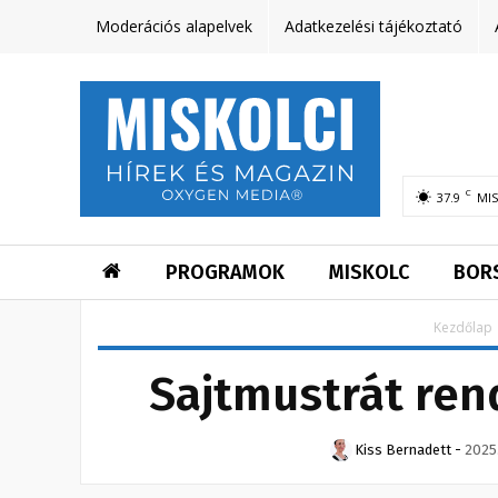
Moderációs alapelvek
Adatkezelési tájékoztató
C
37.9
MI
PROGRAMOK
MISKOLC
BOR
Kezdőlap
Sajtmustrát re
Kiss Bernadett
-
2025.