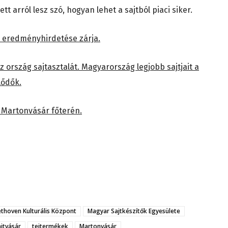
 arról lesz szó, hogyan lehet a sajtból piaci siker.
a eredményhirdetése zárja.
z ország sajtasztalát. Magyarország legjobb sajtjait a
lődők.
l Martonvásár főterén.
thoven Kulturális Központ
Magyar Sajtkészítők Egyesülete
ajtvásár
tejtermékek
Martonvásár