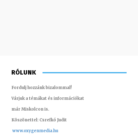
RÓLUNK
Fordulj hozzánk bizalommal!
Várjuk a témákat és információkat
már Miskolcon is.
Köszönettel: Csrefkó Judit
www.oxyge
nmedia.hu