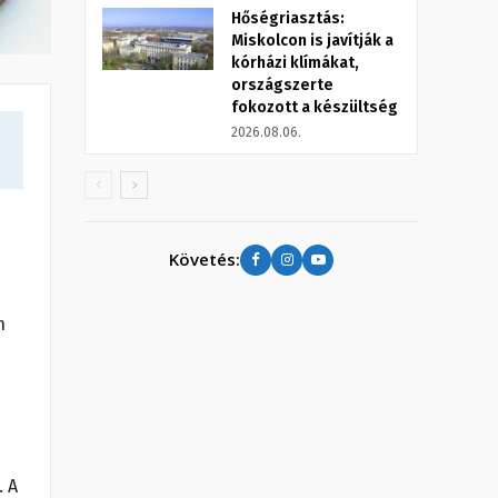
Hőségriasztás:
Miskolcon is javítják a
kórházi klímákat,
országszerte
fokozott a készültség
2026.08.06.
Követés:
n
. A