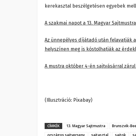
kerekasztal beszélgetésen egyebek mellett
A szakmai napot a 13. Magyar Sajtmustr
Az ünnepélyes díjátadó után felavatják a
helyszínen meg is kóstolhatják az érdek
A mustra október 4-én sajtvásárral záru
(Illusztráció: Pixabay)
CÍMKÉK
13. Magyar Sajtmustra
Brunszvik-Bee
országos sajtverseny
sajtasztal
sajtok
s