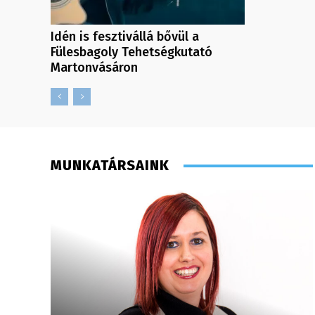
Idén is fesztivállá bővül a
Fülesbagoly Tehetségkutató
Martonvásáron
MUNKATÁRSAINK