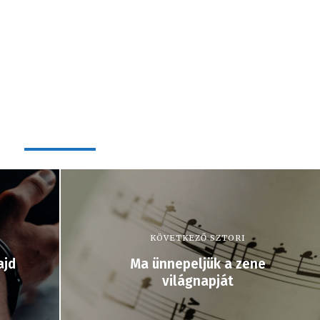
KÖVETKEZŐ SZTORI
ajd
Ma ünnepeljük a zene
világnapját