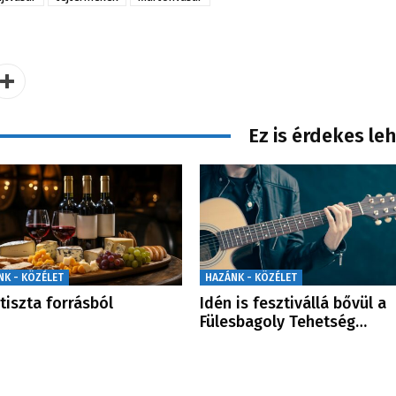
Ez is érdekes le
NK - KÖZÉLET
HAZÁNK - KÖZÉLET
 tiszta forrásból
Idén is fesztivállá bővül a
Fülesbagoly Tehetség…