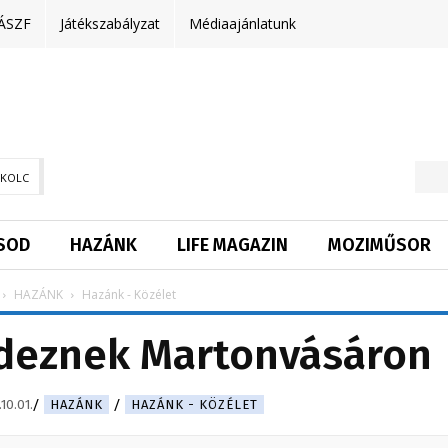
ÁSZF
Játékszabályzat
Médiaajánlatunk
SKOLC
SOD
HAZÁNK
LIFE MAGAZIN
MOZIMŰSOR
HAZÁNK
Hazánk - Közélet
ndeznek Martonvásáron
10.01.
HAZÁNK
HAZÁNK - KÖZÉLET