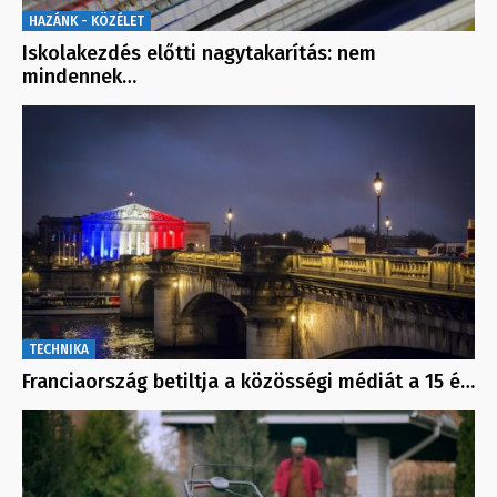
HAZÁNK - KÖZÉLET
Iskolakezdés előtti nagytakarítás: nem
mindennek…
TECHNIKA
Franciaország betiltja a közösségi médiát a 15 é…