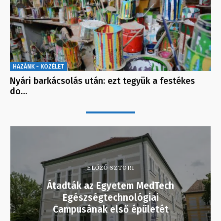
HAZÁNK - KÖZÉLET
Nyári barkácsolás után: ezt tegyük a festékes
do…
ELŐZŐ SZTORI
Átadták az Egyetem MedTech
Egészségtechnológiai
Campusának első épületét