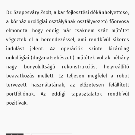
Dr. Szepesváry Zsolt, a kar fejlesztési dékánhelyettese,
a kórház urológiai osztályának osztályvezető főorvosa
elmondta, hogy eddig már csaknem száz műtétet
végeztek el a berendezéssel, ami rendkívül sikeres
indulást jelent. Az operációk szinte kizárólag
onkológiai (daganatsebészeti) műtétek voltak néhány
nagy bonyolultságú rekonstrukciós, helyreállító
beavatkozás mellett. Ez teljesen megfelel a robot
tervezett használatának, az előzetesen felállított
portfóliónak. Az eddigi tapasztalatok rendkívül
pozitívak.