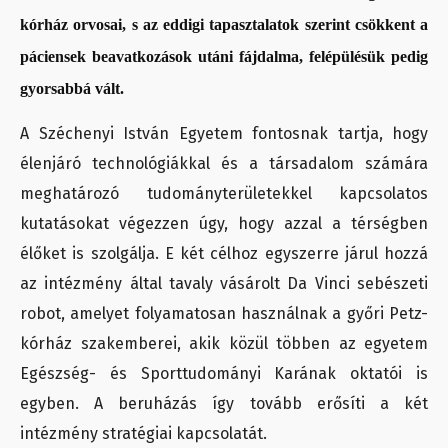
kórház orvosai, s az eddigi tapasztalatok szerint csökkent a
páciensek beavatkozások utáni fájdalma, felépülésük pedig
gyorsabbá vált.
A Széchenyi István Egyetem fontosnak tartja, hogy
élenjáró technológiákkal és a társadalom számára
meghatározó tudományterületekkel kapcsolatos
kutatásokat végezzen úgy, hogy azzal a térségben
élőket is szolgálja. E két célhoz egyszerre járul hozzá
az intézmény által tavaly vásárolt Da Vinci sebészeti
robot, amelyet folyamatosan használnak a győri Petz-
kórház szakemberei, akik közül többen az egyetem
Egészség- és Sporttudományi Karának oktatói is
egyben. A beruházás így tovább erősíti a két
intézmény stratégiai kapcsolatát.