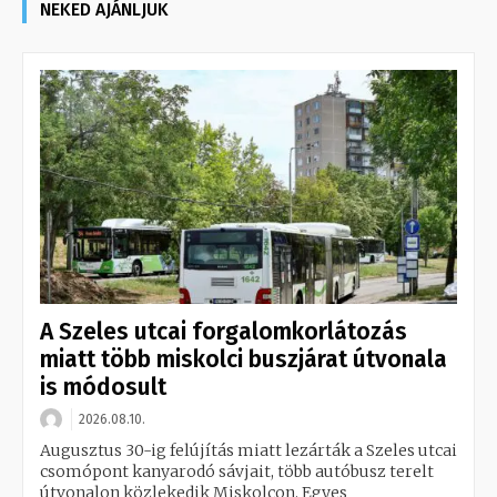
NEKED AJÁNLJUK
A Szeles utcai forgalomkorlátozás
miatt több miskolci buszjárat útvonala
is módosult
2026.08.10.
Augusztus 30-ig felújítás miatt lezárták a Szeles utcai
csomópont kanyarodó sávjait, több autóbusz terelt
útvonalon közlekedik Miskolcon. Egyes