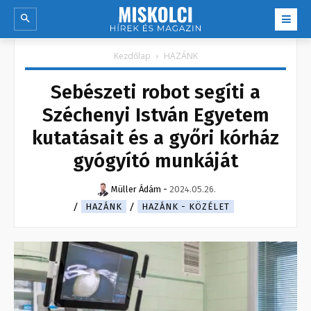
Kezdőlap
HAZÁNK
Sebészeti robot segíti a
Széchenyi István Egyetem
kutatásait és a győri kórház
gyógyító munkáját
Müller Ádám
-
2024.05.26.
HAZÁNK
HAZÁNK - KÖZÉLET