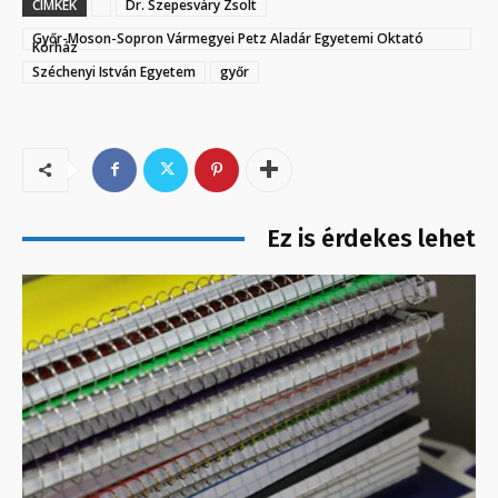
CÍMKÉK
Dr. Szepesváry Zsolt
Győr-Moson-Sopron Vármegyei Petz Aladár Egyetemi Oktató
Kórház
Széchenyi István Egyetem
győr
Ez is érdekes lehet