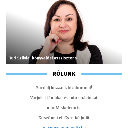
Turi Szilvia- könyvelési asszisztens
H
RÓLUNK
Fordulj hozzánk bizalommal!
Várjuk a témákat és információkat
már Miskolcon is.
Köszönettel: Csrefkó Judit
www.oxyge
nmedia.hu