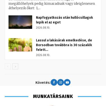
megállóhelyek pedig kimaradnak vagy ideiglenesen
áthelyezik őket: 1,...
Napfogyatkozás után hullócsillagok
lepik el az eget
2026.08.10.
Lassul a lakásárak emelkedése, de
Borsodban továbbra is 30 százalék
felett...
2026.08.10.
Követés:
MUNKATÁRSAINK