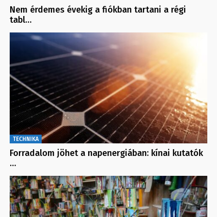
Nem érdemes évekig a fiókban tartani a régi
tabl…
TECHNIKA
Forradalom jöhet a napenergiában: kínai kutatók
…