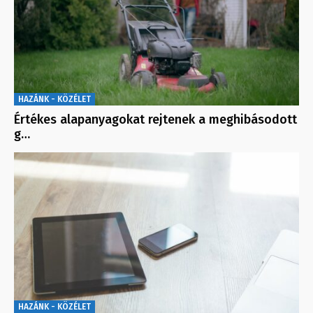
HAZÁNK - KÖZÉLET
Értékes alapanyagokat rejtenek a meghibásodott
g…
HAZÁNK - KÖZÉLET