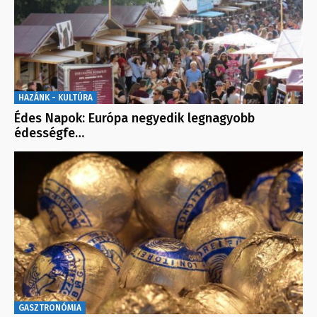
HAZÁNK - KULTÚRA
Édes Napok: Európa negyedik legnagyobb
édességfe…
GASZTRONÓMIA