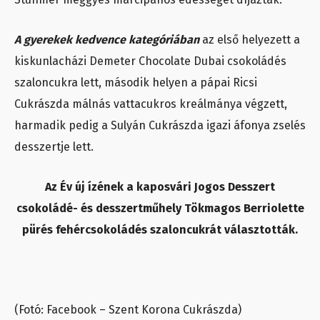
A gyerekek kedvence kategóriában
az első helyezett a
kiskunlacházi Demeter Chocolate Dubai csokoládés
szaloncukra lett, második helyen a pápai Ricsi
Cukrászda málnás vattacukros kreálmánya végzett,
harmadik pedig a Sulyán Cukrászda igazi áfonya zselés
desszertje lett.
Az Év új ízének a kaposvári Jogos Desszert
csokoládé- és desszertműhely Tökmagos Berriolette
pürés fehércsokoládés szaloncukrát választották.
(Fotó: Facebook – Szent Korona Cukrászda)