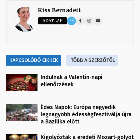
Kiss Bernadett
ADATLAP
KAPCSOLÓDÓ CIKKEK
TÖBB A SZERZŐTŐL
Indulnak a Valentin-napi
ellenőrzések
Édes Napok: Európa negyedik
legnagyobb édességfesztiválja újra
a Bazilika előtt
Kigolyózták a eredeti Mozart-golyót