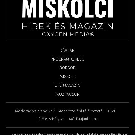
CÍMLAP
PROGRAM KERESŐ
BORSOD
MISKOLC
LIFE MAGAZIN
MOZIMŰSOR
Moderációs alapelvek
Adatkezelési tájékoztató
ÁSZF
Játékszabályzat
Médiaajánlatunk
Az Oxygen Media Csoport tagjai: A Plusz Rádió Nonprofit Kft, az