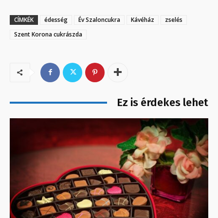
CÍMKÉK
édesség
Év Szaloncukra
Kávéház
zselés
Szent Korona cukrászda
Ez is érdekes lehet