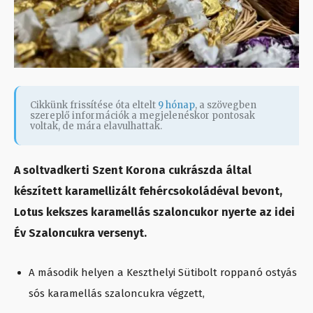
Cikkünk frissítése óta eltelt
9 hónap
, a szövegben
szereplő információk a megjelenéskor pontosak
voltak, de mára elavulhattak.
A soltvadkerti Szent Korona cukrászda által
készített karamellizált fehércsokoládéval bevont,
Lotus kekszes karamellás szaloncukor nyerte az idei
Év Szaloncukra versenyt.
A második helyen a Keszthelyi Sütibolt roppanó ostyás
sós karamellás szaloncukra végzett,