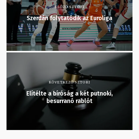
ELŐZŐ SZTORI
Szerdán folytatódik az Euroliga
KÖVETKEZŐ SZTORI
Elítélte a bíróság a két putnoki,
besurranó rablót