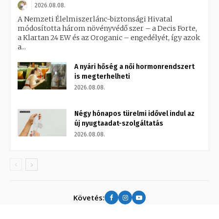
2026.08.08.
A Nemzeti Élelmiszerlánc-biztonsági Hivatal
módosította három növényvédő szer – a Decis Forte,
a Klartan 24 EW és az Oroganic – engedélyét, így azok
a...
A nyári hőség a női hormonrendszert
is megterhelheti
2026.08.08.
Négy hónapos türelmi idővel indul az
új nyugtaadat-szolgáltatás
2026.08.08.
Követés: