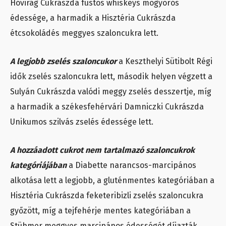
Hóvirág Cukrászda füstös whiskeys mogyorós
édessége, a harmadik a Hisztéria Cukrászda
étcsokoládés meggyes szaloncukra lett.
A legjobb zselés szaloncukor
a Keszthelyi Sütibolt Régi
idők zselés szaloncukra lett, második helyen végzett a
Sulyán Cukrászda valódi meggy zselés desszertje, míg
a harmadik a székesfehérvári Damniczki Cukrászda
Unikumos szilvás zselés édessége lett.
A hozzáadott cukrot nem tartalmazó szaloncukrok
kategóriájában
a Diabette narancsos-marcipános
alkotása lett a legjobb, a gluténmentes kategóriában a
Hisztéria Cukrászda feketeribizli zselés szaloncukra
győzött, míg a tejfehérje mentes kategóriában a
Stühmer meggyes marcipános édességét díjazták.