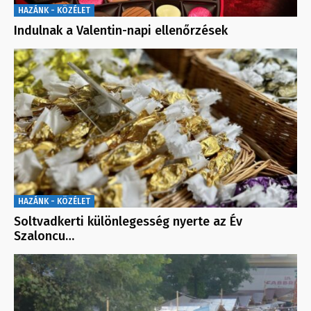
HAZÁNK - KÖZÉLET
Indulnak a Valentin-napi ellenőrzések
HAZÁNK - KÖZÉLET
Soltvadkerti különlegesség nyerte az Év
Szaloncu…