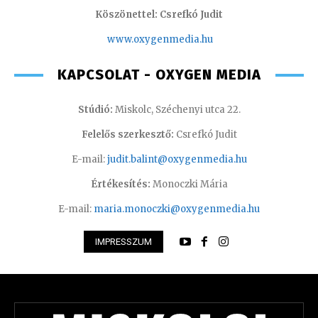
Köszönettel: Csrefkó Judit
www.oxyge
nmedia.hu
KAPCSOLAT - OXYGEN MEDIA
Stúdió:
Miskolc, Széchenyi utca 22.
Felelős szerkesztő:
Csrefkó Judit
E-mail:
judit.balint@oxygenmedia.hu
Értékesítés:
Monoczki Mária
E-mail:
maria.monoczki@oxygenmedia.hu
IMPRESSZUM