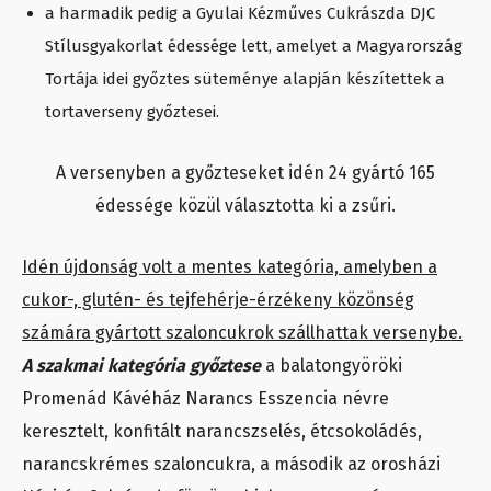
a harmadik pedig a Gyulai Kézműves Cukrászda DJC
Stílusgyakorlat édessége lett, amelyet a Magyarország
Tortája idei győztes süteménye alapján készítettek a
tortaverseny győztesei.
A versenyben a győzteseket idén 24 gyártó 165
édessége közül választotta ki a zsűri.
Idén újdonság volt a mentes kategória, amelyben a
cukor-, glutén- és tejfehérje-érzékeny közönség
számára gyártott szaloncukrok szállhattak versenybe.
A szakmai kategória győztese
a balatongyöröki
Promenád Kávéház Narancs Esszencia névre
keresztelt, konfitált narancszselés, étcsokoládés,
narancskrémes szaloncukra, a második az orosházi