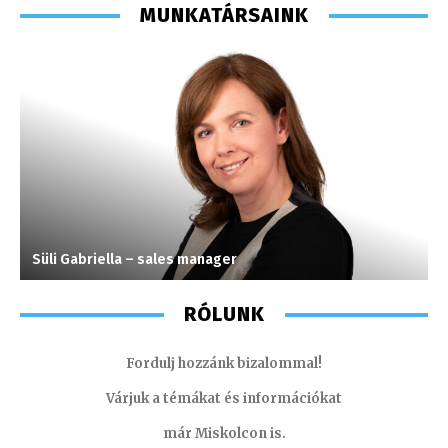
MUNKATÁRSAINK
Süli Gabriella – sales manager
S
RÓLUNK
Fordulj hozzánk bizalommal!
Várjuk a témákat és információkat
már Miskolcon is.