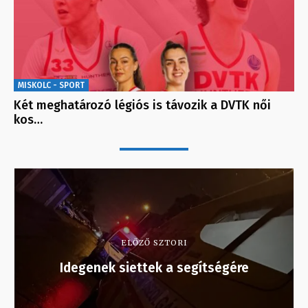
MISKOLC - SPORT
Két meghatározó légiós is távozik a DVTK női
kos…
ELŐZŐ SZTORI
Idegenek siettek a segítségére