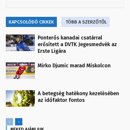
KAPCSOLÓDÓ CIKKEK
TÖBB A SZERZŐTŐL
Ponterős kanadai csatárral
erősített a DVTK Jegesmedvék az
Erste Ligára
Mirko Djumic marad Miskolcon
A betegség hatékony kezelésében
az időfaktor fontos
NEKED AJÁNLJUK