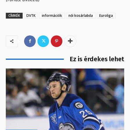
CÍMKÉK
DVTK
információk
női kosárlabda
Euroliga
Ez is érdekes lehet