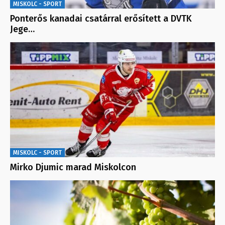
MISKOLC - SPORT
Ponterős kanadai csatárral erősített a DVTK
Jege…
MISKOLC - SPORT
Mirko Djumic marad Miskolcon