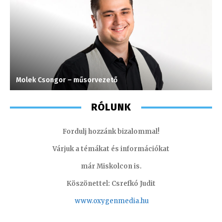
Molek Csongor – műsorvezető
M
RÓLUNK
Fordulj hozzánk bizalommal!
Várjuk a témákat és információkat
már Miskolcon is.
Köszönettel: Csrefkó Judit
www.oxyge
nmedia.hu