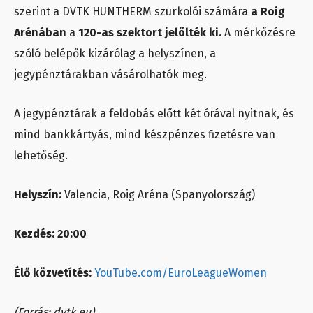
szerint a DVTK HUNTHERM szurkolói számára
a Roig
Arénában
a
120-as szektort jelölték ki.
A mérkőzésre
szóló belépők kizárólag a helyszínen, a
jegypénztárakban vásárolhatók meg.
A jegypénztárak a feldobás előtt két órával nyitnak, és
mind bankkártyás, mind készpénzes fizetésre van
lehetőség.
Helyszín:
Valencia, Roig Aréna (Spanyolország)
Kezdés:
20:00
Élő közvetítés:
YouTube.com/EuroLeagueWomen
(Forrás: dvtk.eu)