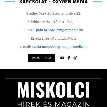
KAPCSOLAT - OXYGEN MEDIA
Stúdió:
Miskolc, Széchenyi utca 22.
Felelős szerkesztő:
Csrefkó Judit
E-mail:
judit.balint@oxygenmedia.hu
Értékesítés:
Monoczki Mária
E-mail:
maria.monoczki@oxygenmedia.hu
IMPRESSZUM