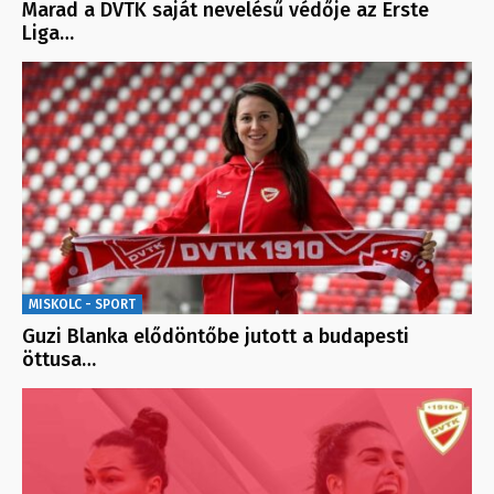
Marad a DVTK saját nevelésű védője az Erste
Liga…
MISKOLC - SPORT
Guzi Blanka elődöntőbe jutott a budapesti
öttusa…