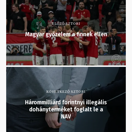
ELŐZŐ SZTORI
Magyar győzelem a finnek ellen
KÖVETKEZŐ SZTORI
Hárommilliárd forintnyi illegális
dohányterméket foglalt le a
NAV