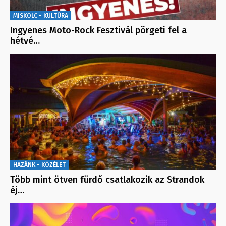
MISKOLC - KULTÚRA
Ingyenes Moto-Rock Fesztivál pörgeti fel a
hétvé…
HAZÁNK - KÖZÉLET
Több mint ötven fürdő csatlakozik az Strandok
éj…