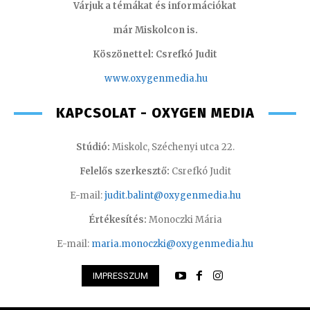
Várjuk a témákat és információkat
már Miskolcon is.
Köszönettel: Csrefkó Judit
www.oxyge
nmedia.hu
KAPCSOLAT - OXYGEN MEDIA
Stúdió:
Miskolc, Széchenyi utca 22.
Felelős szerkesztő:
Csrefkó Judit
E-mail:
judit.balint@oxygenmedia.hu
Értékesítés:
Monoczki Mária
E-mail:
maria.monoczki@oxygenmedia.hu
IMPRESSZUM