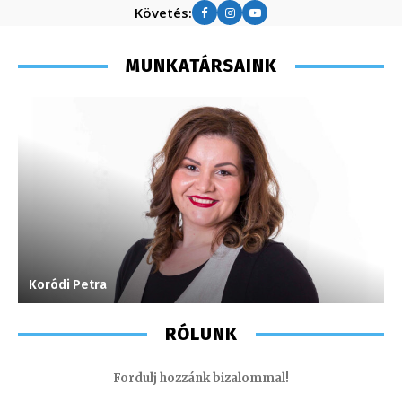
Követés:
MUNKATÁRSAINK
Koródi Petra
H
RÓLUNK
Fordulj hozzánk bizalommal!