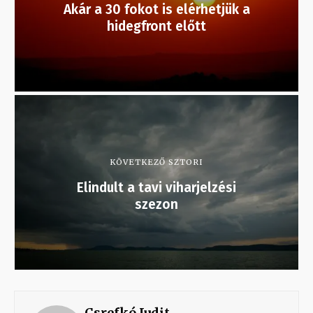
Akár a 30 fokot is elérhetjük a
hidegfront előtt
KÖVETKEZŐ SZTORI
Elindult a tavi viharjelzési
szezon
Csrefkó Judit