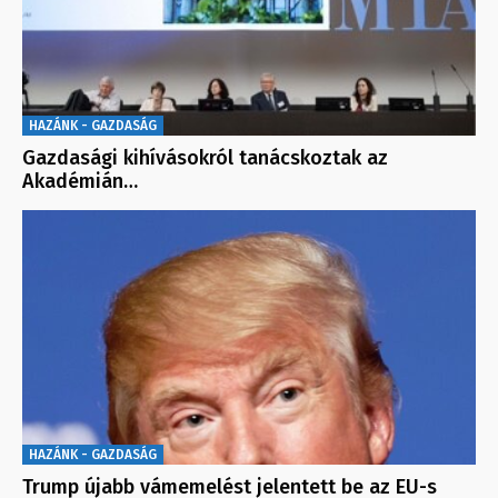
HAZÁNK - GAZDASÁG
Gazdasági kihívásokról tanácskoztak az
Akadémián…
HAZÁNK - GAZDASÁG
Trump újabb vámemelést jelentett be az EU-s