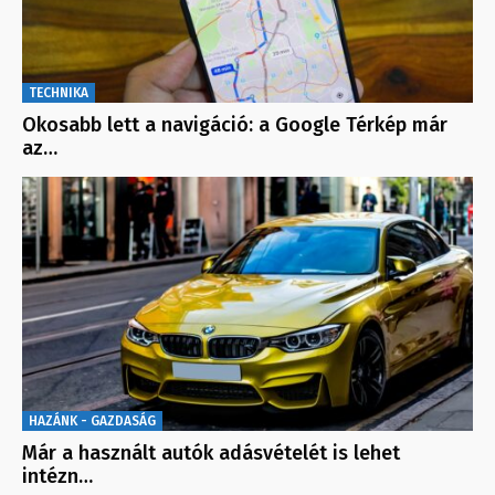
TECHNIKA
Okosabb lett a navigáció: a Google Térkép már
az…
HAZÁNK - GAZDASÁG
Már a használt autók adásvételét is lehet
intézn…