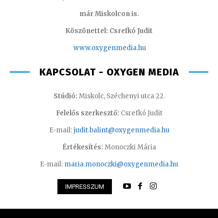
már Miskolcon is.
Köszönettel: Csrefkó Judit
www.oxyge
nmedia.hu
KAPCSOLAT - OXYGEN MEDIA
Stúdió:
Miskolc, Széchenyi utca 22.
Felelős szerkesztő:
Csrefkó Judit
E-mail:
judit.balint@oxygenmedia.hu
Értékesítés:
Monoczki Mária
E-mail:
maria.monoczki@oxygenmedia.hu
IMPRESSZUM