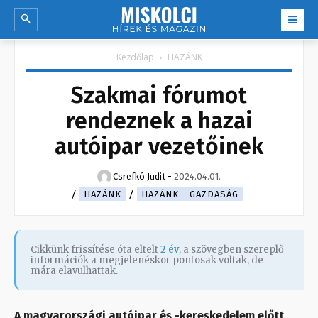
Kezdőlap
HAZÁNK
Szakmai fórumot
rendeznek a hazai
autóipar vezetőinek
Csrefkó Judit
-
2024.04.01.
HAZÁNK
HAZÁNK - GAZDASÁG
Cikkünk frissítése óta eltelt
2 év
, a szövegben szereplő
információk a megjelenéskor pontosak voltak, de
mára elavulhattak.
A magyarországi autóipar és -kereskedelem előtt