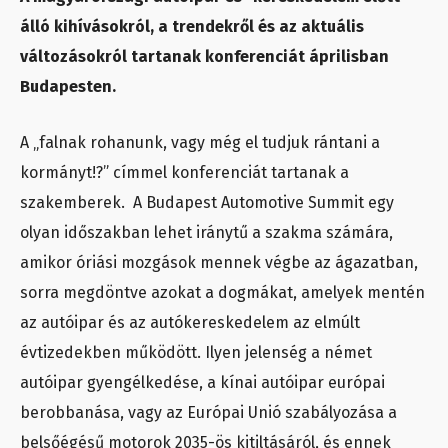
álló kihívásokról, a trendekről és az aktuális
változásokról tartanak konferenciát áprilisban
Budapesten.
A „falnak rohanunk, vagy még el tudjuk rántani a
kormányt!?” címmel konferenciát tartanak a
szakemberek. A Budapest Automotive Summit egy
olyan időszakban lehet iránytű a szakma számára,
amikor óriási mozgások mennek végbe az ágazatban,
sorra megdöntve azokat a dogmákat, amelyek mentén
az autóipar és az autókereskedelem az elmúlt
évtizedekben működött. Ilyen jelenség a német
autóipar gyengélkedése, a kínai autóipar európai
berobbanása, vagy az Európai Unió szabályozása a
belsőégésű motorok 2035-ös kitiltásáról, és ennek