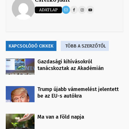
ADATLAP
KAPCSOLÓDÓ CIKKEK
TÖBB A SZERZŐTŐL
Gazdasági kihívásokról
tanácskoztak az Akadémián
Trump újabb vámemelést jelentett
be az EU-s autókra
Ma van a Föld napja