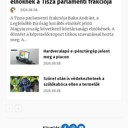
elnöknek a Tisza parlamenti frakciója
2026.08.08.
A Tisza parlamenti frakciója Baka Andrást, a
Legfelsőbb Bíróság korábbi elnökét jelöli
Magyarország következő köztársasági elnökének. A
döntést a képviselőcsoport titkos szavazással hozta
meg. A...
Hardveralapú e-pénztárgép jelent
meg a piacon
2026.08.08.
Szüret után is védekezhetnek a
szőlőkabóca ellen a termelők
2026.08.08.
Követés: