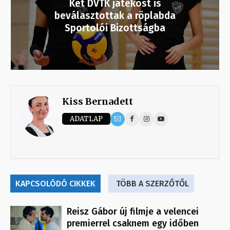
Két DVTK játékost is
beválasztottak a röplabda
Sportolói Bizottságba
Kiss Bernadett
ADATLAP
KAPCSOLÓDÓ CIKKEK
TÖBB A SZERZŐTŐL
Reisz Gábor új filmje a velencei
premierrel csaknem egy időben