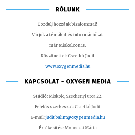
RÓLUNK
Fordulj hozzánk bizalommal!
Várjuk a témákat és információkat
már Miskolcon is.
Köszönettel: Csrefkó Judit
www.oxyge
nmedia.hu
KAPCSOLAT - OXYGEN MEDIA
Stúdió:
Miskolc, Széchenyi utca 22.
Felelős szerkesztő:
Csrefkó Judit
E-mail:
judit.balint@oxygenmedia.hu
Értékesítés:
Monoczki Mária