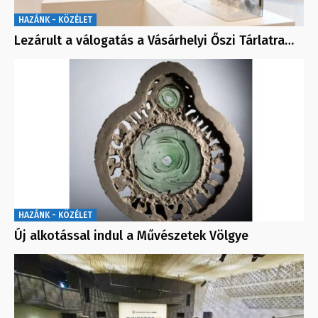
HAZÁNK - KÖZÉLET
Lezárult a válogatás a Vásárhelyi Őszi Tárlatra…
HAZÁNK - KÖZÉLET
Új alkotással indul a Művészetek Völgye