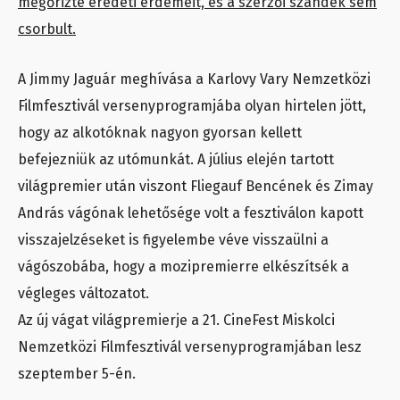
megőrizte eredeti érdemeit, és a szerzői szándék sem
csorbult.
A Jimmy Jaguár meghívása a Karlovy Vary Nemzetközi
Filmfesztivál versenyprogramjába olyan hirtelen jött,
hogy az alkotóknak nagyon gyorsan kellett
befejezniük az utómunkát. A július elején tartott
világpremier után viszont Fliegauf Bencének és Zimay
András vágónak lehetősége volt a fesztiválon kapott
visszajelzéseket is figyelembe véve visszaülni a
vágószobába, hogy a mozipremierre elkészítsék a
végleges változatot.
Az új vágat világpremierje a 21. CineFest Miskolci
Nemzetközi Filmfesztivál versenyprogramjában lesz
szeptember 5-én.