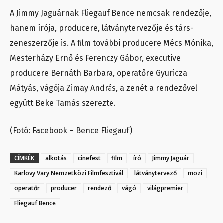
A Jimmy Jaguárnak Fliegauf Bence nemcsak rendezője,
hanem írója, producere, látványtervezője és társ-
zeneszerzője is. A film további producere Mécs Mónika,
Mesterházy Ernő és Ferenczy Gábor, executive
producere Bernáth Barbara, operatőre Gyuricza
Mátyás, vágója Zimay András, a zenét a rendezővel
együtt Beke Tamás szerezte.
(Fotó: Facebook – Bence Fliegauf)
CÍMKÉK
alkotás
cinefest
film
író
Jimmy Jaguár
Karlovy Vary Nemzetközi Filmfesztivál
látványtervező
mozi
operatőr
producer
rendező
vágó
világpremier
Fliegauf Bence