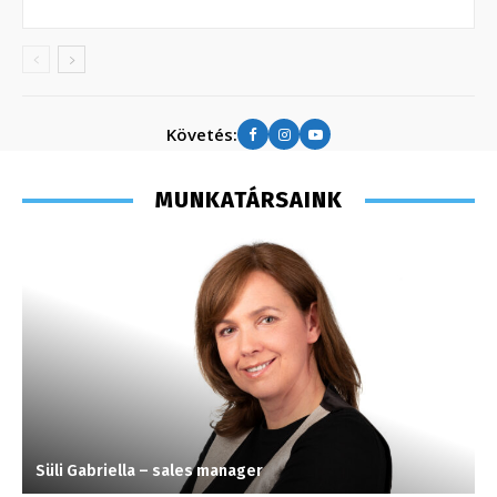
Követés:
MUNKATÁRSAINK
Süli Gabriella – sales manager
G