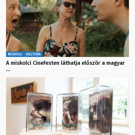
MISKOLC - KULTÚRA
A miskolci CineFesten láthatja először a magyar
…