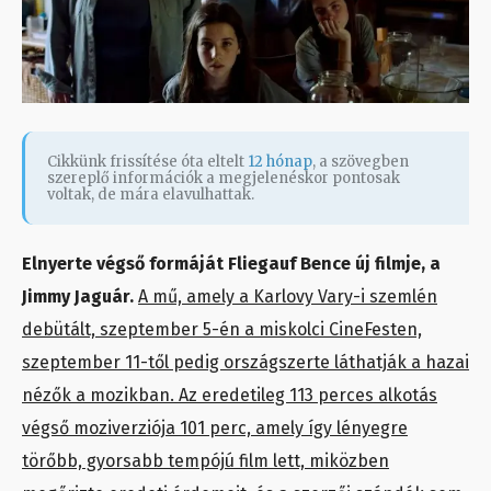
Cikkünk frissítése óta eltelt
12 hónap
, a szövegben
szereplő információk a megjelenéskor pontosak
voltak, de mára elavulhattak.
Elnyerte végső formáját Fliegauf Bence új filmje, a
Jimmy Jaguár.
A mű, amely a Karlovy Vary-i szemlén
debütált, szeptember 5-én a miskolci CineFesten,
szeptember 11-től pedig országszerte láthatják a hazai
nézők a mozikban. Az eredetileg 113 perces alkotás
végső moziverziója 101 perc, amely így lényegre
törőbb, gyorsabb tempójú film lett, miközben