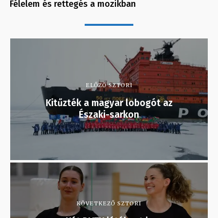
Félelem és rettegés a mozikban
ELŐZŐ SZTORI
Kitűzték a magyar lobogót az
Északi-sarkon
KÖVETKEZŐ SZTORI