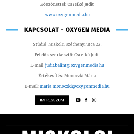
Köszönettel: Csrefkó Judit
www.oxyge
nmedia.hu
KAPCSOLAT - OXYGEN MEDIA
Stúdió:
Miskolc, Széchenyi utca 22.
Felelős szerkesztő:
Csrefkó Judit
E-mail:
judit.balint@oxygenmedia.hu
Értékesítés:
Monoczki Mária
E-mail:
maria.monoczki@oxygenmedia.hu
IMPRESSZUM