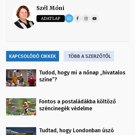
Szél Móni
ADATLAP
KAPCSOLÓDÓ CIKKEK
TÖBB A SZERZŐTŐL
Tudod, hogy mi a nőnap „hivatalos
színe”?
Fontos a postaládákba költöző
széncinegék védelme
Tudtad, hogy Londonban úszó