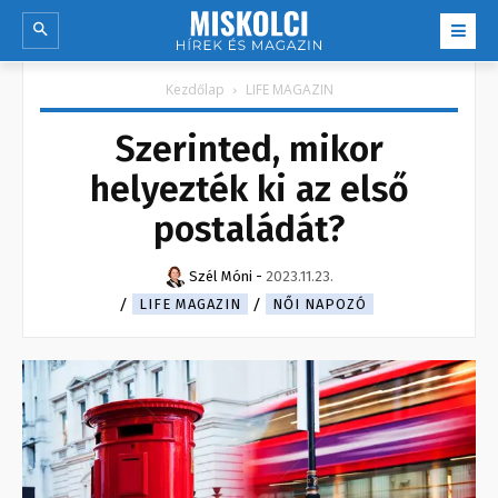
Kezdőlap
LIFE MAGAZIN
Szerinted, mikor
helyezték ki az első
postaládát?
Szél Móni
-
2023.11.23.
LIFE MAGAZIN
NŐI NAPOZÓ