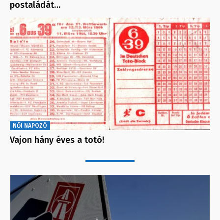
postaládát…
NŐI NAPOZÓ
Vajon hány éves a totó!