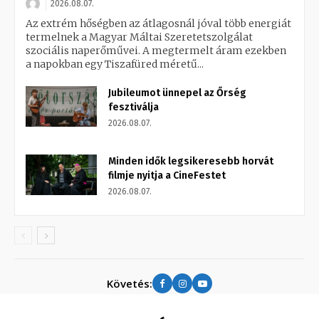
2026.08.07.
Az extrém hőségben az átlagosnál jóval több energiát
termelnek a Magyar Máltai Szeretetszolgálat
szociális naperőművei. A megtermelt áram ezekben
a napokban egy Tiszafüred méretű...
Jubileumot ünnepel az Őrség
fesztiválja
2026.08.07.
Minden idők legsikeresebb horvát
filmje nyitja a CineFestet
2026.08.07.
Követés: