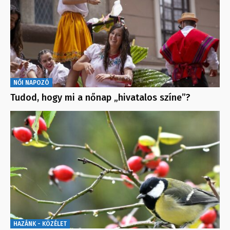
NŐI NAPOZÓ
Tudod, hogy mi a nőnap „hivatalos színe”?
HAZÁNK - KÖZÉLET