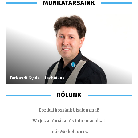
MUNKATÁRSAINK
Farkasdi Gyula – technikus
K
RÓLUNK
Fordulj hozzánk bizalommal!
Várjuk a témákat és információkat
már Miskolcon is.