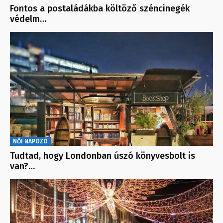
Fontos a postaládákba költöző széncinegék
védelm…
NŐI NAPOZÓ
Tudtad, hogy Londonban úszó könyvesbolt is
van?…