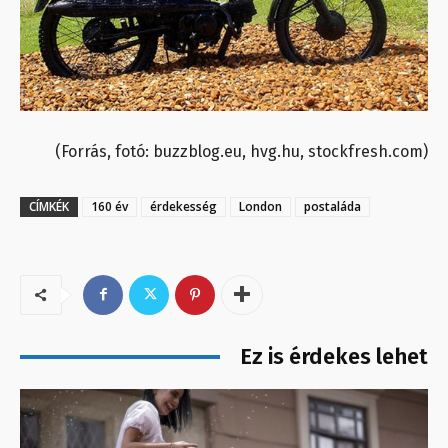
(Forrás, fotó: buzzblog.eu, hvg.hu, stockfresh.com)
CÍMKÉK
160 év
érdekesség
London
postaláda
Ez is érdekes lehet